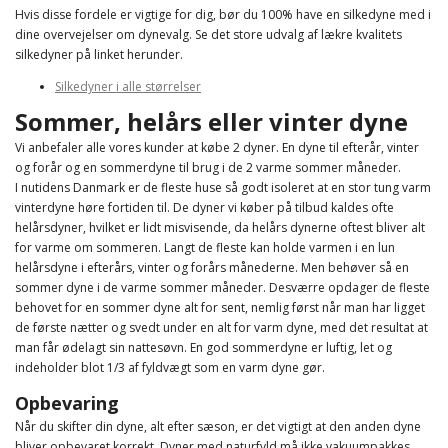
Hvis disse fordele er vigtige for dig, bør du 100% have en silkedyne med i
dine overvejelser om dynevalg. Se det store udvalg af lækre kvalitets
silkedyner på linket herunder.
Silkedyner i alle størrelser
Sommer, helårs eller vinter dyne
Vi anbefaler alle vores kunder at købe 2 dyner. En dyne til efterår, vinter
og forår og en sommerdyne til brug i de 2 varme sommer måneder.
I nutidens Danmark er de fleste huse så godt isoleret at en stor tung varm
vinterdyne høre fortiden til. De dyner vi køber på tilbud kaldes ofte
helårsdyner, hvilket er lidt misvisende, da helårs dynerne oftest bliver alt
for varme om sommeren. Langt de fleste kan holde varmen i en lun
helårsdyne i efterårs, vinter og forårs månederne. Men behøver så en
sommer dyne i de varme sommer måneder. Desværre opdager de fleste
behovet for en sommer dyne alt for sent, nemlig først når man har ligget
de første nætter og svedt under en alt for varm dyne, med det resultat at
man får ødelagt sin nattesøvn. En god sommerdyne er luftig, let og
indeholder blot 1/3 af fyldvægt som en varm dyne gør.
Opbevaring
Når du skifter din dyne, alt efter sæson, er det vigtigt at den anden dyne
bliver opbevaret korrekt. Dyner med naturfyld må ikke vakuumpakkes