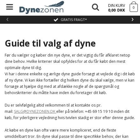
DIN KURV
0
0,00
DKK
‹
›
GRATIS FRAGT*
Guide til valg af dyne
Før du vælger og køber din nye dyne, er det vigtig du får afklaret netop
dine behov. Hvilke kriterier skal opfyldes for at du får købt den mest
optimale dyne til dig.
Vi har i denne enkelte og ærlige dyne guide forsøgt at vejlede dig i dit køb
af ny dyne. Vi kan ikke fortæller dig hvilken dyne du skal vælge, men vi kan
forsøge at hjælpe dig med at afdække nogle af de spørgsmål og
behovskriterier du måtte have inden du foretager dit køb.
Du er selvfølgelig altid velkommen til at kontakte os pr.
mail:
SALG@DYNEZONEN.DK
eller på telefon: +45 69 15 19 10 inden dit
køb, for yderligere vejledning hvis tvivlen stadig er stor efter denne guide.
At købe en dyne kan ofte være mere kompliceret, end de fleste
umiddelbart tror. En dyne skal passe til dine specifikke behov, der kan