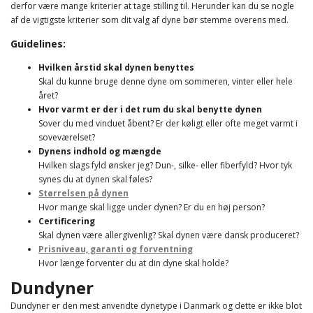
derfor være mange kriterier at tage stilling til. Herunder kan du se nogle
af de vigtigste kriterier som dit valg af dyne bør stemme overens med.
Guidelines:
Hvilken årstid skal dynen benyttes
Skal du kunne bruge denne dyne om sommeren, vinter eller hele
året?
Hvor varmt er der i det rum du skal benytte dynen
Sover du med vinduet åbent? Er der køligt eller ofte meget varmt i
soveværelset?
Dynens indhold og mængde
Hvilken slags fyld ønsker jeg? Dun-, silke- eller fiberfyld? Hvor tyk
synes du at dynen skal føles?
Størrelsen på dynen
Hvor mange skal ligge under dynen? Er du en høj person?
Certificering
Skal dynen være allergivenlig? Skal dynen være dansk produceret?
Prisniveau, garanti og forventning
Hvor længe forventer du at din dyne skal holde?
Dundyner
Dundyner er den mest anvendte dynetype i Danmark og dette er ikke blot