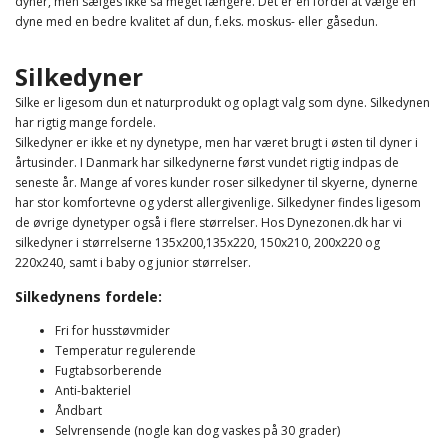
dyner, men sælges ikke så meget længere. Det er en fordel at vælge en
dyne med en bedre kvalitet af dun, f.eks. moskus- eller gåsedun.
Silkedyner
Silke er ligesom dun et naturprodukt og oplagt valg som dyne. Silkedynen
har rigtig mange fordele.
Silkedyner er ikke et ny dynetype, men har været brugt i østen til dyner i
årtusinder. I Danmark har silkedynerne først vundet rigtig indpas de
seneste år. Mange af vores kunder roser silkedyner til skyerne, dynerne
har stor komfortevne og yderst allergivenlige. Silkedyner findes ligesom
de øvrige dynetyper også i flere størrelser. Hos Dynezonen.dk har vi
silkedyner i størrelserne 135x200,135x220, 150x210, 200x220 og
220x240, samt i baby og junior størrelser.
Silkedynens fordele:
Fri for husstøvmider
Temperatur regulerende
Fugtabsorberende
Anti-bakteriel
Åndbart
Selvrensende (nogle kan dog vaskes på 30 grader)