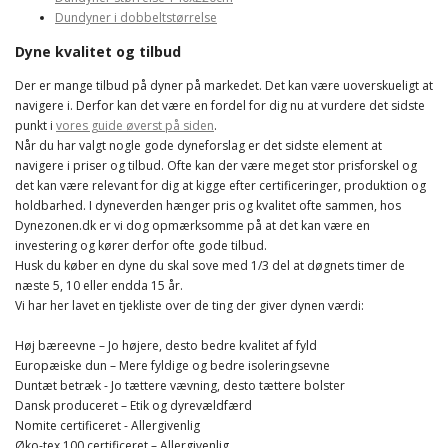
Dundyner i dobbeltstørrelse
Dyne kvalitet og tilbud
Der er mange tilbud på dyner på markedet. Det kan være uoverskueligt at
navigere i. Derfor kan det være en fordel for dig nu at vurdere det sidste
punkt i
vores guide øverst på siden
.
Når du har valgt nogle gode dyneforslag er det sidste element at
navigere i priser og tilbud. Ofte kan der være meget stor prisforskel og
det kan være relevant for dig at kigge efter certificeringer, produktion og
holdbarhed. I dyneverden hænger pris og kvalitet ofte sammen, hos
Dynezonen.dk er vi dog opmærksomme på at det kan være en
investering og kører derfor ofte gode tilbud.
Husk du køber en dyne du skal sove med 1/3 del at døgnets timer de
næste 5, 10 eller endda 15 år.
Vi har her lavet en tjekliste over de ting der giver dynen værdi:
Høj bæreevne – Jo højere, desto bedre kvalitet af fyld
Europæiske dun – Mere fyldige og bedre isoleringsevne
Duntæt betræk - Jo tættere vævning, desto tættere bolster
Dansk produceret – Etik og dyrevældfærd
Nomite certificeret - Allergivenlig
Øko-tex 100 certificeret – Allergivenlig