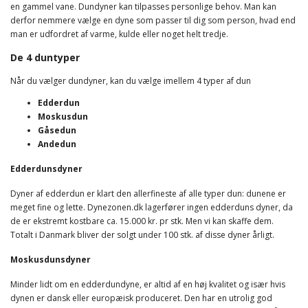
en gammel vane. Dundyner kan tilpasses personlige behov. Man kan
derfor nemmere vælge en dyne som passer til dig som person, hvad end
man er udfordret af varme, kulde eller noget helt tredje.
De 4 duntyper
Når du vælger dundyner, kan du vælge imellem 4 typer af dun
Edderdun
Moskusdun
Gåsedun
Andedun
Edderdunsdyner
Dyner af edderdun er klart den allerfineste af alle typer dun: dunene er
meget fine og lette. Dynezonen.dk lagerfører ingen edderduns dyner, da
de er ekstremt kostbare ca. 15.000 kr. pr stk. Men vi kan skaffe dem.
Totalt i Danmark bliver der solgt under 100 stk. af disse dyner årligt.
Moskusdunsdyner
Minder lidt om en edderdundyne, er altid af en høj kvalitet og især hvis
dynen er dansk eller europæisk produceret. Den har en utrolig god