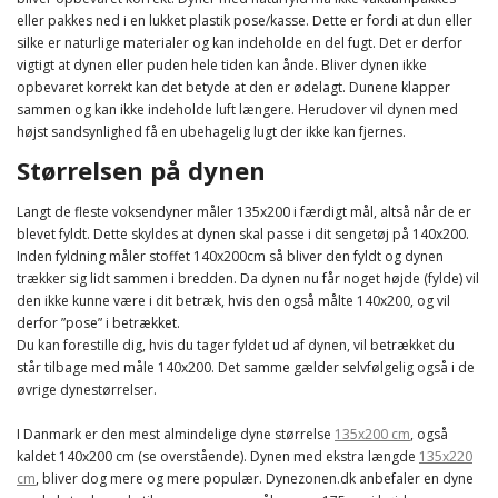
eller pakkes ned i en lukket plastik pose/kasse. Dette er fordi at dun eller
silke er naturlige materialer og kan indeholde en del fugt. Det er derfor
vigtigt at dynen eller puden hele tiden kan ånde. Bliver dynen ikke
opbevaret korrekt kan det betyde at den er ødelagt. Dunene klapper
sammen og kan ikke indeholde luft længere. Herudover vil dynen med
højst sandsynlighed få en ubehagelig lugt der ikke kan fjernes.
Størrelsen på dynen
Langt de fleste voksendyner måler 135x200 i færdigt mål, altså når de er
blevet fyldt. Dette skyldes at dynen skal passe i dit sengetøj på 140x200.
Inden fyldning måler stoffet 140x200cm så bliver den fyldt og dynen
trækker sig lidt sammen i bredden. Da dynen nu får noget højde (fylde) vil
den ikke kunne være i dit betræk, hvis den også målte 140x200, og vil
derfor ”pose” i betrækket.
Du kan forestille dig, hvis du tager fyldet ud af dynen, vil betrækket du
står tilbage med måle 140x200. Det samme gælder selvfølgelig også i de
øvrige dynestørrelser.
I Danmark er den mest almindelige dyne størrelse
135x200 cm
, også
kaldet 140x200 cm (se overstående). Dynen med ekstra længde
135x220
cm
, bliver dog mere og mere populær. Dynezonen.dk anbefaler en dyne