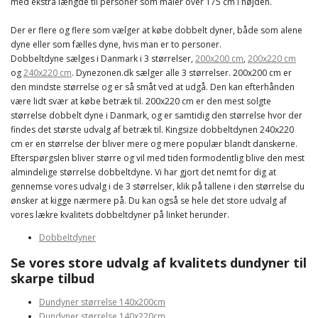
med ekstra længde til personer som måler over 175 cm i højden.
Der er flere og flere som vælger at købe dobbelt dyner, både som alene
dyne eller som fælles dyne, hvis man er to personer.
Dobbeltdyne sælges i Danmark i 3 størrelser,
200x200 cm
,
200x220 cm
og
240x220 cm
. Dynezonen.dk sælger alle 3 størrelser. 200x200 cm er
den mindste størrelse og er så småt ved at udgå. Den kan efterhånden
være lidt svær at købe betræk til. 200x220 cm er den mest solgte
størrelse dobbelt dyne i Danmark, og er samtidig den størrelse hvor der
findes det største udvalg af betræk til. Kingsize dobbeltdynen 240x220
cm er en størrelse der bliver mere og mere populær blandt danskerne.
Efterspørgslen bliver større og vil med tiden formodentlig blive den mest
almindelige størrelse dobbeltdyne. Vi har gjort det nemt for dig at
gennemse vores udvalg i de 3 størrelser, klik på tallene i den størrelse du
ønsker at kigge nærmere på. Du kan også se hele det store udvalg af
vores lækre kvalitets dobbeltdyner på linket herunder.
Dobbeltdyner
Se vores store udvalg af kvalitets dundyner til
skarpe tilbud
Dundyner størrelse 140x200cm
Dundyner størrelse 140x220cm