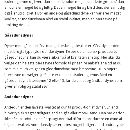
isoleringsevne og hvert dun kan indeholde meget luft, dette gør at sådan
en dyne er meget let og luftig. Det en meget fin og blød dun, der samtidig
også er utrolig let. Hvor en ande-og gåseduns dyne kan varierer meget i
kvalitet, er moskusdynen altid en stabil kvalitet, med en bæreevne på
omkring de 11.
Gåsedunsdyner
Dyner med gåsedun fås i mange forskellige kvaliteter. Gåsedyn er den
mest brugte type fyld i danske dyner. Køber du en dansk produceret
gåsedunsdyne, kan du være sikker på at kvaliteten er i top. Her skal du
vælge den højeste bæreevne i forhold til prisen. Vi anbefaler altid at du
som minimum vælger en gåsedunsdyne med bæreevne 10. Jo højere
bæreevne du vælger, jo finere er dunenes isoleringsevne. Med en
gåsedunsdyne bæreevne 12 eller 13, får du en let og åndbar dyne, som
giver en rolig og stabil søvn.
Andedunsdyner
Andedun er den laveste kvalitet af dun til produktion af dyner. En and
bliver typisk slagtet tidligere end en gås eller moskusand. Den har derfor
ikke nået at udvikle den fjerpragt der skal til for at producere en dyne af
højeste kvalitet. Andedunsdyner er oftest noget billigere end andre typer