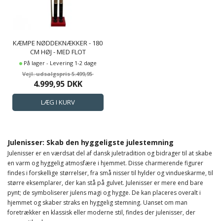
KÆMPE NØDDEKNÆKKER - 180
CM HØJ - MED FLOT
GULDBELAGT SCEPTER I
På lager - Levering 1-2 dage
HÅNDEN
5.499,95
4.999,95
DKK
Julenisser: Skab den hyggeligste julestemning
Julenisser er en værdsat del af dansk juletradition og bidrager til at skabe
en varm og hyggelig atmosfære i hjemmet. Disse charmerende figurer
findes i forskellige størrelser, fra små nisser til hylder og vindueskarme, til
større eksemplarer, der kan stå på gulvet. Julenisser er mere end bare
pynt; de symboliserer julens magi og hygge. De kan placeres overalt i
hjemmet og skaber straks en hyggelig stemning. Uanset om man
foretrækker en klassisk eller moderne stil, findes der julenisser, der