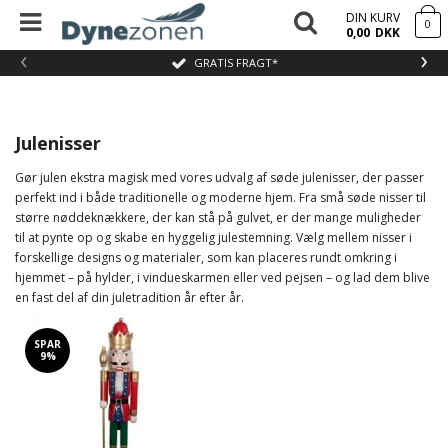
DIN KURV
0
0,00
DKK
‹
›
GRATIS FRAGT*
Julenisser
Gør julen ekstra magisk med vores udvalg af søde julenisser, der passer
perfekt ind i både traditionelle og moderne hjem. Fra små søde nisser til
større nøddeknækkere, der kan stå på gulvet, er der mange muligheder
til at pynte op og skabe en hyggelig julestemning. Vælg mellem nisser i
forskellige designs og materialer, som kan placeres rundt omkring i
hjemmet – på hylder, i vindueskarmen eller ved pejsen – og lad dem blive
en fast del af din juletradition år efter år.
SPAR
9%