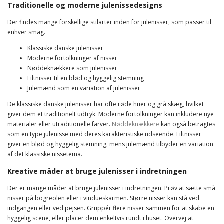
Traditionelle og moderne julenissedesigns
Der findes mange forskellige stilarter inden for julenisser, som passer til
enhver smag.
Klassiske danske julenisser
Moderne fortolkninger af nisser
Nøddeknækkere som julenisser
Filtnisser til en blød og hyggelig stemning
Julemænd som en variation af julenisser
De klassiske danske julenisser har ofte røde huer og grå skæg, hvilket
giver dem et traditionelt udtryk. Moderne fortolkninger kan inkludere nye
materialer eller utraditionelle farver.
Nøddeknækkere
kan også betragtes
som en type julenisse med deres karakteristiske udseende. Filtnisser
giver en blød og hyggelig stemning, mens julemænd tilbyder en variation
af det klassiske nissetema.
Kreative måder at bruge julenisser i indretningen
Der er mange måder at bruge julenisser i indretningen. Prøv at sætte små
nisser på bogreolen eller i vindueskarmen. Større nisser kan stå ved
indgangen eller ved pejsen. Gruppér flere nisser sammen for at skabe en
hyggelig scene, eller placer dem enkeltvis rundt i huset. Overvej at