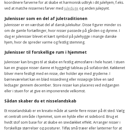
koordinere farverne for at skabe et harmonisk udtryk i dit julehjem, f.eks.
ved at matche nissernes farver med
juleduge
og anden julepynt.
Julenisser som en del af juletraditionen
Julenisser er en værdsat del af dansk julekultur. Disse figurer minder os
om de gamle fortællinger, hvor nisser passede på gården og dyrene. I
dag er julenisser blevet et kært symbol på julehygge i mange danske
hjem, hvor de spreder varme og festlig stemning.
Julenisser til forskellige rum i hjemmet
Julenisser kan bruges til at skabe en festlig atmosfære i hele huset. I stuen
kan en gruppe nisser danne et hyggeligt tableau på sofabordet. Køkkenet
bliver mere festligt med en nisse, der holder øje med gryderne. I
børneværelset kan en blød nissedreng eller nissepige blive en sød
ledsager gennem december. Store nisser kan placeres ved indgangen
eller i stuen for at give en imponerende velkomst.
Sådan skaber du et nisselandskab
Et nisselandskab er en kreativ måde at samle flere nisser på ét sted. Vælg
et centralt område i hjemmet, som en hylde eller et sidebord. Brug et
hvidt stof som base for at skabe en snedækket effekt. Arranger nisser i
forskellige størrelser og positurer. Tilføj små træer eller lanterner for at