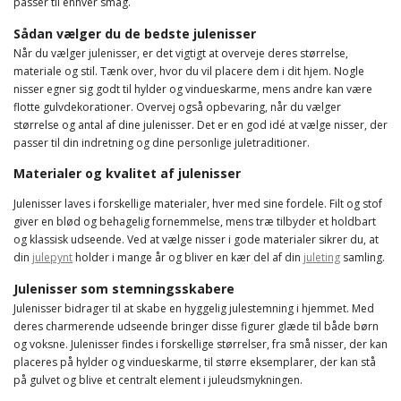
passer til enhver smag.
Sådan vælger du de bedste julenisser
Når du vælger julenisser, er det vigtigt at overveje deres størrelse,
materiale og stil. Tænk over, hvor du vil placere dem i dit hjem. Nogle
nisser egner sig godt til hylder og vindueskarme, mens andre kan være
flotte gulvdekorationer. Overvej også opbevaring, når du vælger
størrelse og antal af dine julenisser. Det er en god idé at vælge nisser, der
passer til din indretning og dine personlige juletraditioner.
Materialer og kvalitet af julenisser
Julenisser laves i forskellige materialer, hver med sine fordele. Filt og stof
giver en blød og behagelig fornemmelse, mens træ tilbyder et holdbart
og klassisk udseende. Ved at vælge nisser i gode materialer sikrer du, at
din
julepynt
holder i mange år og bliver en kær del af din
juleting
samling.
Julenisser som stemningsskabere
Julenisser bidrager til at skabe en hyggelig julestemning i hjemmet. Med
deres charmerende udseende bringer disse figurer glæde til både børn
og voksne. Julenisser findes i forskellige størrelser, fra små nisser, der kan
placeres på hylder og vindueskarme, til større eksemplarer, der kan stå
på gulvet og blive et centralt element i juleudsmykningen.