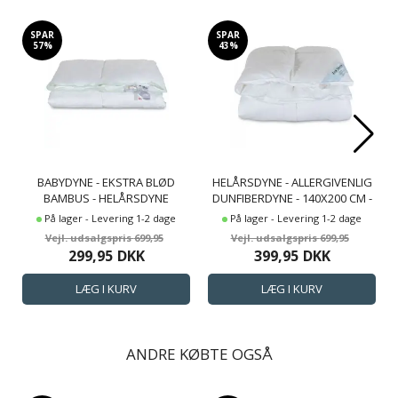
SPAR
SPAR
57%
43%
BABYDYNE - EKSTRA BLØD
HELÅRSDYNE - ALLERGIVENLIG
BAMBUS - HELÅRSDYNE
DUNFIBERDYNE - 140X200 CM -
DUNFIBER - 70X100 CM - BORG
FIBERDYNE FRA ZEN SLEEP
På lager - Levering 1-2 dage
På lager - Levering 1-2 dage
LIVING
699,95
699,95
299,95
DKK
399,95
DKK
ANDRE KØBTE OGSÅ