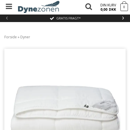
DIN KURV
0
0,00
DKK
‹
›
GRATIS FRAGT*
Forside
»
Dyner