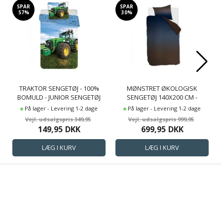
SPAR
SPAR
57%
30%
TRAKTOR SENGETØJ - 100%
MØNSTRET ØKOLOGISK
BOMULD - JUNIOR SENGETØJ
SENGETØJ 140X200 CM -
100X140 CM - GRØN TRAKTOR
SENGESÆT I 100% ØKOLOGISK
På lager - Levering 1-2 dage
På lager - Levering 1-2 dage
BOMULDSSATIN - SILENCE BLUE
349,95
999,95
- BEDDINGHOUSE
149,95
DKK
699,95
DKK
SENGELINNED