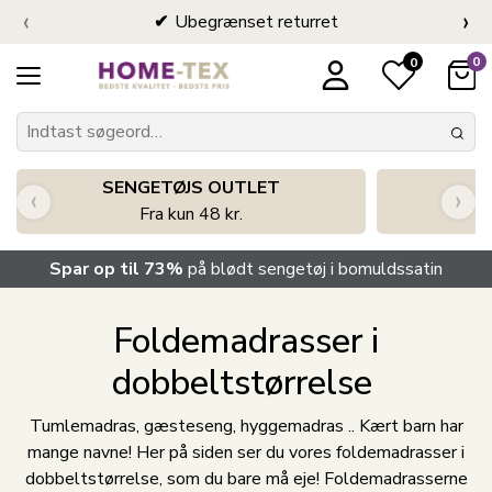
‹
›
Ubegrænset returret
0
0
SENGETØJS OUTLET
‹
›
Fra kun 48 kr.
Spar op til 73%
på blødt sengetøj i bomuldssatin
Foldemadrasser i
dobbeltstørrelse
Tumlemadras, gæsteseng, hyggemadras .. Kært barn har
mange navne! Her på siden ser du vores foldemadrasser i
dobbeltstørrelse, som du bare må eje! Foldemadrasserne