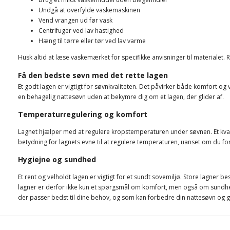
Undgå at overfylde vaskemaskinen
Vend vrangen ud før vask
Centrifuger ved lav hastighed
Hæng til tørre eller tør ved lav varme
Husk altid at læse vaskemærket for specifikke anvisninger til materialet. 
Få den bedste søvn med det rette lagen
Et godt lagen er vigtigt for søvnkvaliteten. Det påvirker både komfort o
en behagelig nattesøvn uden at bekymre dig om et lagen, der glider af.
Temperaturregulering og komfort
Lagnet hjælper med at regulere kropstemperaturen under søvnen. Et kvalit
betydning for lagnets evne til at regulere temperaturen, uanset om du fo
Hygiejne og sundhed
Et rent og velholdt lagen er vigtigt for et sundt sovemiljø. Store lagner 
lagner er derfor ikke kun et spørgsmål om komfort, men også om sundhed. 
der passer bedst til dine behov, og som kan forbedre din nattesøvn og g