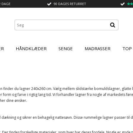
2 DAGE
90 DAGES RETURRET
ER
HÅNDKLÆDER
SENGE
MADRASSER
TOP
 finder du lagner 240x260 cm. Vælg mellem slidstærke bomuldslagner, glatte la
r form og farve i rigtig lang tid. Vi forhandler lagner fra nogle af markedets fø
cher dine ønsker.
od dækning og sikrer en behagelig nattesøvn. Disse rummelige lagner passer ti
g. Der findes forskellige materialer, som hver har deres fordele. Nogle er gode t