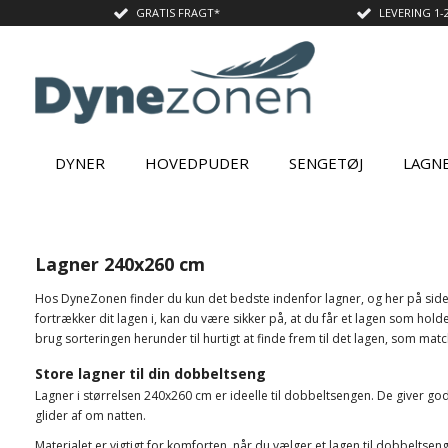
GRATIS FRAGT*
LEVERING 1-
DYNER
HOVEDPUDER
SENGETØJ
LAGN
Lagner 240x260 cm
Hos DyneZonen finder du kun det bedste indenfor lagner, og her på siden
fortrækker dit lagen i, kan du være sikker på, at du får et lagen som holde
brug sorteringen herunder til hurtigt at finde frem til det lagen, som mat
Store lagner til din dobbeltseng
Lagner i størrelsen 240x260 cm er ideelle til dobbeltsengen. De giver g
glider af om natten.
Materialet er vigtigt for komforten, når du vælger et lagen til dobbeltsen