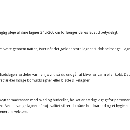
Rigtig pleje af dine lagner 240x260 cm forlænger deres levetid betydeligt.
g velvære gennem natten, især når det gælder store lagner til dobbeltsenge. Lag
etslagen fordeler varmen jævnt, så du undgår at blive for varm eller kold. Dett
retrækker kølige bomuldslagner eller bløde silkelagner.
beskytter madrassen mod sved og hudceller, hvilket er særligt vigtigt for person
Ved at vælge lagner af høj kvalitet sikrer du både holdbarhed og et hygiejnisk
enerelle velvære.