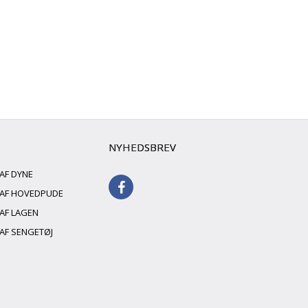
NYHEDSBREV
 AF DYNE
G AF HOVEDPUDE
 AF LAGEN
 AF SENGETØJ