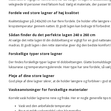
velegnede til personer med følsom hud. Vælg et materiale, der passer til
Fordele ved store lagner af høj kvalitet
Kvalitetslagner på 240x260 cm har flere fordele. De holder ofte længe
kropstemperatur gennem natten. Et godt lagen kan bidrage til forbedret 
Sådan finder du det perfekte lagen 240 x 260 cm
At vælge det rette lagen til din dobbeltseng er vigtigt for en god nattes
madras. Et godt lagen i den rette størrelse giver dig den bedste komfor
Forskellige typer store lagner
Der findes forskellige typer lagner til dobbeltsengen. Glatte bomuldslag
luksuriøse og temperaturregulerende. Hver type har sine fordele, så væl
Pleje af dine store lagner
God pleje af dine lagner sikrer, at de holder længere og forbliver i god st
Vaskeanvisninger for forskellige materialer
Korrekt vask holder lagnerne rene og friske. Her er nogle generelle tips til
Vask ved den anbefalede temperatur
Brug et mildt vaskemiddel uden blegemidler