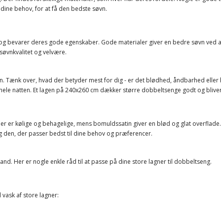
 dine behov, for at få den bedste søvn.
re og bevarer deres gode egenskaber. Gode materialer giver en bedre søvn ved
søvnkvalitet og velvære.
øvn. Tænk over, hvad der betyder mest for dig - er det blødhed, åndbarhed eller
t hele natten. Et lagen på 240x260 cm dækker større dobbeltsenge godt og blive
ner er kølige og behagelige, mens bomuldssatin giver en blød og glat overflade.
g den, der passer bedst til dine behov og præferencer.
and. Her er nogle enkle råd til at passe på dine store lagner til dobbeltseng.
 vask af store lagner: