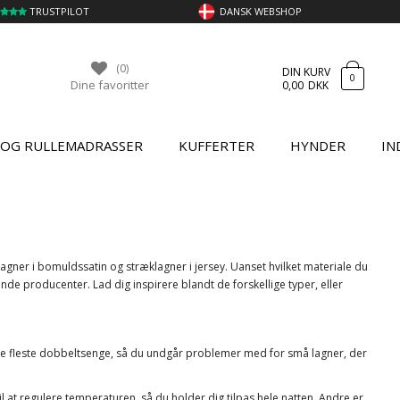
TRUSTPILOT
DANSK WEBSHOP
(0)
DIN KURV
0
Dine favoritter
0,00
DKK
 OG RULLEMADRASSER
KUFFERTER
HYNDER
IN
gner i bomuldssatin og stræklagner i jersey. Uanset hvilket materiale du
rende producenter. Lad dig inspirere blandt de forskellige typer, eller
l de fleste dobbeltsenge, så du undgår problemer med for små lagner, der
il at regulere temperaturen, så du holder dig tilpas hele natten. Andre er