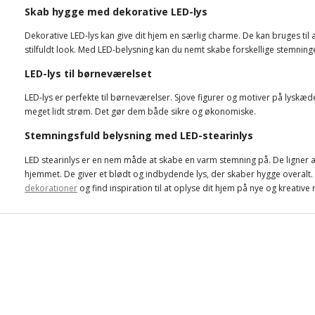
Skab hygge med dekorative LED-lys
Dekorative LED-lys kan give dit hjem en særlig charme. De kan bruges til 
stilfuldt look. Med LED-belysning kan du nemt skabe forskellige stemninge
LED-lys til børneværelset
LED-lys er perfekte til børneværelser. Sjove figurer og motiver på lyskæ
meget lidt strøm. Det gør dem både sikre og økonomiske.
Stemningsfuld belysning med LED-stearinlys
LED stearinlys er en nem måde at skabe en varm stemning på. De ligner ægte
hjemmet. De giver et blødt og indbydende lys, der skaber hygge overalt. M
dekorationer
og find inspiration til at oplyse dit hjem på nye og kreative