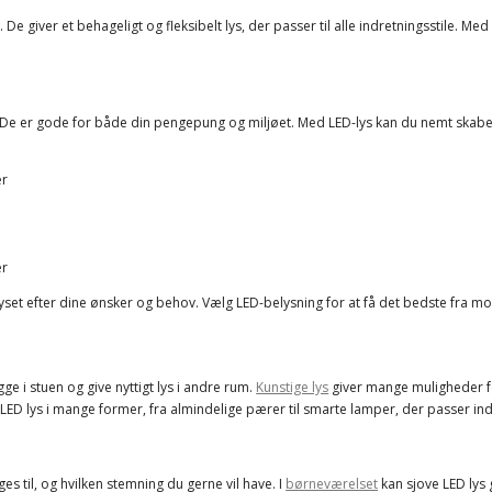
 giver et behageligt og fleksibelt lys, der passer til alle indretningsstile. Med
De er gode for både din pengepung og miljøet. Med LED-lys kan du nemt skabe d
er
er
 lyset efter dine ønsker og behov. Vælg LED-belysning for at få det bedste fra
ge i stuen og give nyttigt lys i andre rum.
Kunstige lys
giver mange muligheder fo
å LED lys i mange former, fra almindelige pærer til smarte lamper, der passer ind 
es til, og hvilken stemning du gerne vil have. I
børneværelset
kan sjove LED lys 