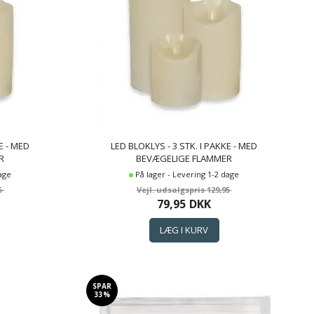
E - MED
LED BLOKLYS - 3 STK. I PAKKE - MED
R
BEVÆGELIGE FLAMMER
dage
På lager - Levering 1-2 dage
5
129,95
79,95
DKK
SPAR
33%