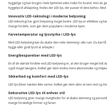
hyggelige og kan bruges i hele hjemmet uden risiko for brand. Hvis du gern
hyggelys til afslapning, findes der LED lys, der passer til dine behov. M
Innovativ LED-teknologi i moderne belysning
LED-teknologi har gjort belysning meget bedre. LED-lys er effektive og ka
mange fordele, som gør dem populære i moderne hjem.
Farvetemperatur og lysstyrke i LED-lys
Med LED-belysning kan du skabe den rette stemning i alle rum. Du kan få LE
hygge eller godt lys til at arbejde i.
Energibesparelser med LED-lys
En af de største fordele ved LED-belysning er, at den bruger meget lidt
også meget længere, hvilket gør dem endnu mere økonomiske og miljøve
Sikkerhed og komfort med LED-lys
LED-lys bliver næsten ikke varme, hvilket gør dem sikre at røre ved og mi
Dekorative LED-lys til enhver stil
LED-belysning giver mange muligheder for at skabe stemning og personlighed
mange forskellige former og farver.