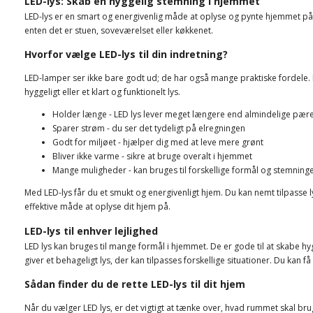
LED-lys: Skab en hyggelig stemning i hjemmet
LED-lys er en smart og energivenlig måde at oplyse og pynte hjemmet på. De
enten det er stuen, soveværelset eller køkkenet.
Hvorfor vælge LED-lys til din indretning?
LED-lamper ser ikke bare godt ud; de har også mange praktiske fordele. 
hyggeligt eller et klart og funktionelt lys.
Holder længe - LED lys lever meget længere end almindelige pær
Sparer strøm - du ser det tydeligt på elregningen
Godt for miljøet - hjælper dig med at leve mere grønt
Bliver ikke varme - sikre at bruge overalt i hjemmet
Mange muligheder - kan bruges til forskellige formål og stemning
Med LED-lys får du et smukt og energivenligt hjem. Du kan nemt tilpasse
effektive måde at oplyse dit hjem på.
LED-lys til enhver lejlighed
LED lys kan bruges til mange formål i hjemmet. De er gode til at skabe hyg
giver et behageligt lys, der kan tilpasses forskellige situationer. Du kan f
Sådan finder du de rette LED-lys til dit hjem
Når du vælger LED lys, er det vigtigt at tænke over, hvad rummet skal brug