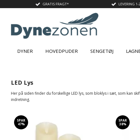
GRATIS FRAGT*
LEVERING 1-
DYNER
HOVEDPUDER
SENGETØJ
LAGN
LED Lys
Her på siden finder du forskellige LED lys, som bloklys i sæt, som kan ski
indretning.
SPAR
SPAR
47%
38%