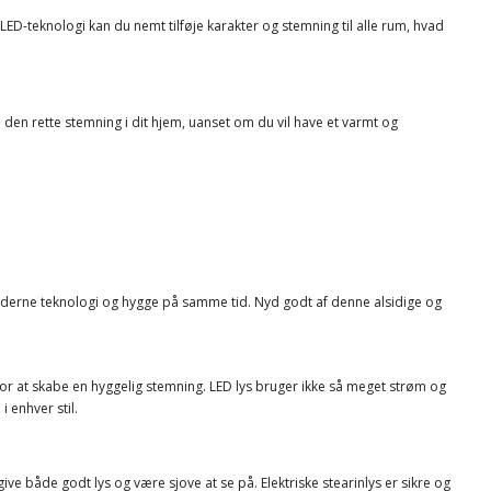
 LED-teknologi kan du nemt tilføje karakter og stemning til alle rum, hvad
en rette stemning i dit hjem, uanset om du vil have et varmt og
 moderne teknologi og hygge på samme tid. Nyd godt af denne alsidige og
r at skabe en hyggelig stemning. LED lys bruger ikke så meget strøm og
i enhver stil.
give både godt lys og være sjove at se på. Elektriske stearinlys er sikre og