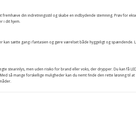
at fremhæve din indretningsstil og skabe en indbydende stemning. Prøv for eksemp
r i dit hjem.
der kan sætte gang i fantasien og gøre værelset både hyggeligt og spændende. LE
 stearinlys, men uden risiko for brand eller voks, der drypper. Du kan få LED ste
ed så mange forskellige muligheder kan du nemt finde den rette løsning til at g
 måder.