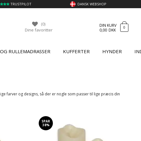
TRUSTPILOT
DANSK WEBSHOP
(0)
DIN KURV
0
Dine favoritter
0,00
DKK
 OG RULLEMADRASSER
KUFFERTER
HYNDER
IN
ige farver og designs, så der er nogle som passer til lige præcis din
SPAR
38%