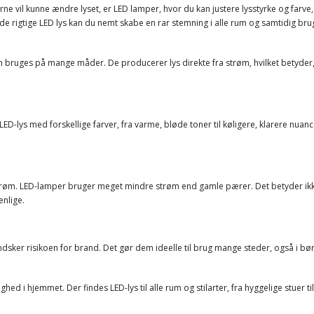
e vil kunne ændre lyset, er LED lamper, hvor du kan justere lysstyrke og farve, 
ed de rigtige LED lys kan du nemt skabe en rar stemning i alle rum og samtidig b
n bruges på mange måder. De producerer lys direkte fra strøm, hvilket betyder, a
D-lys med forskellige farver, fra varme, bløde toner til køligere, klarere nuanc
 strøm. LED-lamper bruger meget mindre strøm end gamle pærer. Det betyder ikke
nlige.
ndsker risikoen for brand. Det gør dem ideelle til brug mange steder, også i bø
 i hjemmet. Der findes LED-lys til alle rum og stilarter, fra hyggelige stuer til