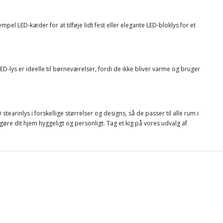
el LED-kæder for at tilføje lidt fest eller elegante LED-bloklys for et
D-lys er ideelle til børneværelser, fordi de ikke bliver varme og bruger
arinlys i forskellige størrelser og designs, så de passer til alle rum i
øre dit hjem hyggeligt og personligt. Tag et kig på vores udvalg af