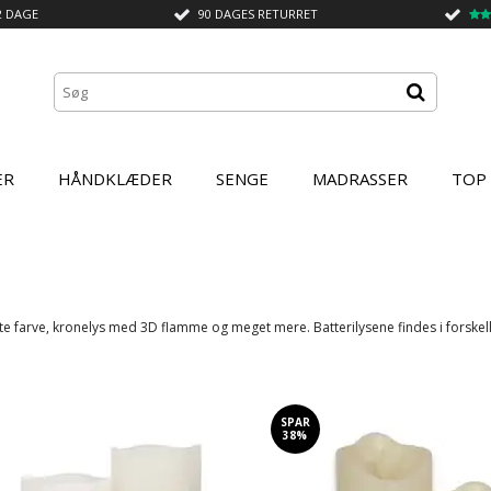
2 DAGE
90 DAGES RETURRET
ER
HÅNDKLÆDER
SENGE
MADRASSER
TOP
fte farve, kronelys med 3D flamme og meget mere. Batterilysene findes i forskell
SPAR
38%