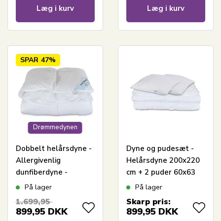
Læg i kurv
Læg i kurv
SPAR
47%
Drømmedynen
Dobbelt helårsdyne -
Dyne og pudesæt -
Allergivenlig
Helårsdyne 200x220
dunfiberdyne -
cm + 2 puder 60x63
200x220 cm -
cm - Fiberdyne - Zen
På lager
På lager
Fiberdyne fra Zen
Sleep allergivenlig
1.699,95
Skarp pris:
Sleep
dyne og pude
899,95
DKK
899,95
DKK