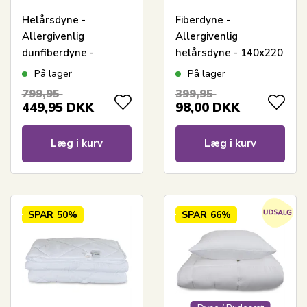
Helårsdyne -
Fiberdyne -
Allergivenlig
Allergivenlig
dunfiberdyne -
helårsdyne - 140x220
140x220 cm -
cm - Zen Sleep dyne
På lager
På lager
Fiberdyne fra Zen
799,95
399,95
Sleep
449,95
DKK
98,00
DKK
Læg i kurv
Læg i kurv
SPAR
50%
SPAR
66%