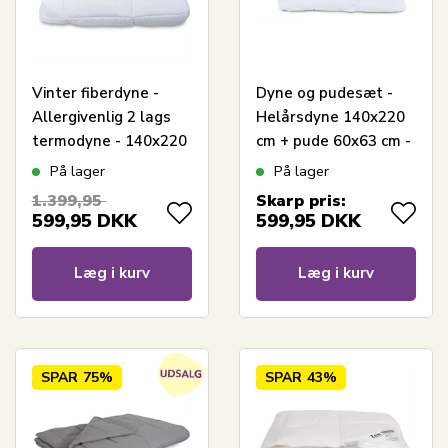
Vinter fiberdyne -
Dyne og pudesæt -
Allergivenlig 2 lags
Helårsdyne 140x220
termodyne - 140x220
cm + pude 60x63 cm -
cm - Fugt
Fiberdyne - Zen Sleep
På lager
På lager
absorberende
allergivenlig dyne og
1.399,95
Skarp pris:
vinterdyne med
pude
599,95
DKK
599,95
DKK
hulfibre
Læg i kurv
Læg i kurv
SPAR
75%
SPAR
43%