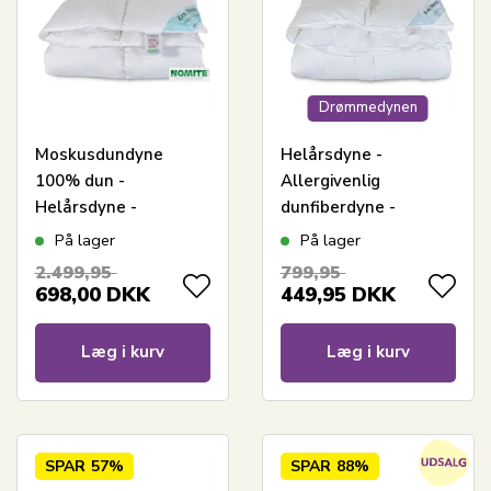
Drømmedynen
Moskusdundyne
Helårsdyne -
100% dun -
Allergivenlig
Helårsdyne -
dunfiberdyne -
Allergivenlig -
150x210 cm -
På lager
På lager
150x210 cm - Zen
Fiberdyne fra Zen
2.499,95
799,95
Sleep dyne
Sleep
698,00
DKK
449,95
DKK
Læg i kurv
Læg i kurv
SPAR
57%
SPAR
88%