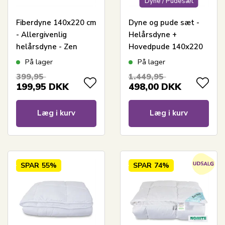
Dyne / Pudesæt
Fiberdyne 140x220 cm
Dyne og pude sæt -
- Allergivenlig
Helårsdyne +
helårsdyne - Zen
Hovedpude 140x220
Sleep dyne
cm/60x63 cm - Zen
På lager
På lager
Sleep fiberdyne og
399,95
1.449,95
fiberpude
199,95
DKK
498,00
DKK
Læg i kurv
Læg i kurv
SPAR
55%
SPAR
74%