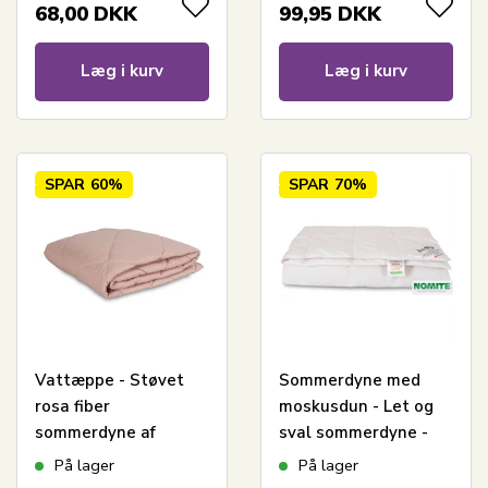
68,00
DKK
99,95
DKK
Læg i kurv
Læg i kurv
SPAR
60%
SPAR
70%
Vattæppe - Støvet
Sommerdyne med
rosa fiber
moskusdun - Let og
sommerdyne af
sval sommerdyne -
fibervat - 140x200 cm
140x200 cm - Zen
På lager
På lager
- Quiltet tæppe - Zen
Sleep