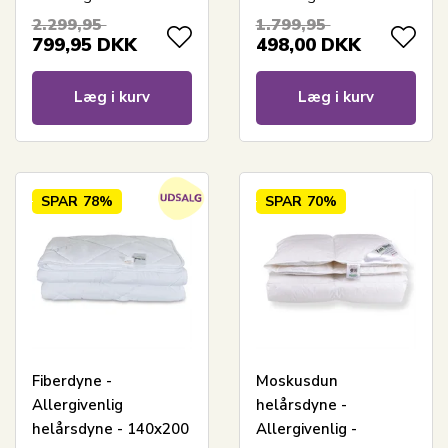
140x200 cm - Zen
Allergivenlig dyne -
2.299,95
1.799,95
Sleep dyne
Zen Sleep
799,95
DKK
498,00
DKK
Læg i kurv
Læg i kurv
SPAR
78%
SPAR
70%
Fiberdyne -
Moskusdun
Allergivenlig
helårsdyne -
helårsdyne - 140x200
Allergivenlig -