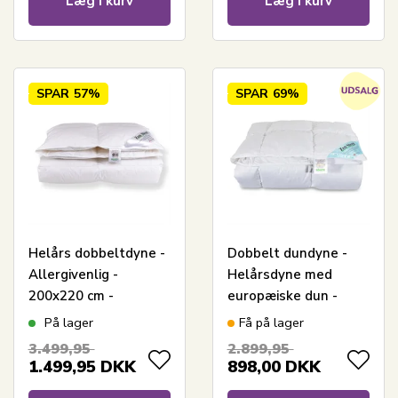
Læg i kurv
Læg i kurv
SPAR
57%
SPAR
69%
Helårs dobbeltdyne -
Dobbelt dundyne -
Allergivenlig -
Helårsdyne med
200x220 cm -
europæiske dun -
Europæiske
200x220 cm - Zen
På lager
Få på lager
moskusdun - Zen
Sleep allergivenlig
3.499,95
2.899,95
Sleep dyne
dyne
1.499,95
DKK
898,00
DKK