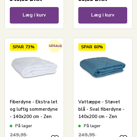
Læg i kurv
Læg i kurv
SPAR
73%
SPAR
60%
Fiberdyne - Ekstra let
Vattæppe - Støvet
og luftig sommerdyne
blå - Sval fiberdyne -
- 140x200 cm - Zen
140x200 cm - Zen
Sleep
Sleep sommerdyne
På lager
På lager
249,95
249,95