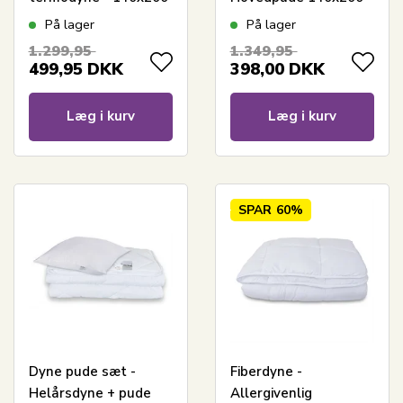
cm - Fugt
cm/60x63 cm - Zen
På lager
På lager
absorberende
Sleep fiberdyne og
1.299,95
1.349,95
vinterdyne med
fiberpude
499,95
DKK
398,00
DKK
hulfibre
Læg i kurv
Læg i kurv
SPAR
60%
Dyne pude sæt -
Fiberdyne -
Helårsdyne + pude
Allergivenlig