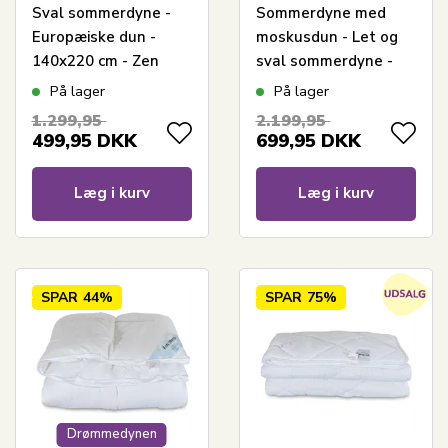
Sval sommerdyne -
Sommerdyne med
Europæiske dun -
moskusdun - Let og
140x220 cm - Zen
sval sommerdyne -
Sleep
140x220 cm - Zen
På lager
På lager
Sleep
1.299,95
2.199,95
499,95
DKK
699,95
DKK
Læg i kurv
Læg i kurv
SPAR
44%
SPAR
75%
Drømmedynen