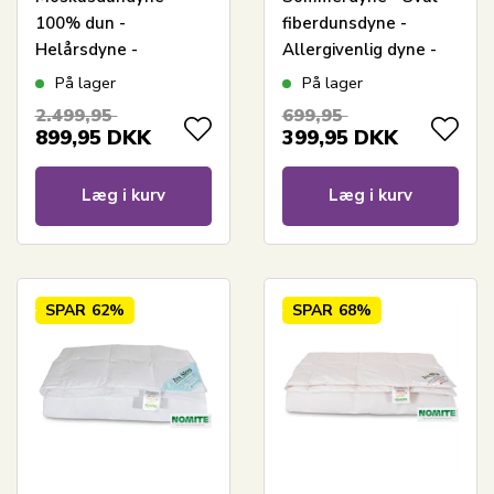
100% dun -
fiberdunsdyne -
Helårsdyne -
Allergivenlig dyne -
Allergivenlig -
140x220 cm - Zen
På lager
På lager
140x220 cm - Zen
Sleep
2.499,95
699,95
Sleep dyne
899,95
DKK
399,95
DKK
Læg i kurv
Læg i kurv
SPAR
62%
SPAR
68%