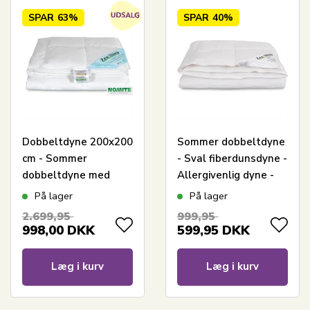
SPAR
63%
SPAR
40%
Dobbeltdyne 200x200
Sommer dobbeltdyne
cm - Sommer
- Sval fiberdunsdyne -
dobbeltdyne med
Allergivenlig dyne -
moskusdun - Zen
200x200 cm - Zen
På lager
På lager
Sleep Let og sval
Sleep
2.699,95
999,95
sommerdyne
998,00
DKK
599,95
DKK
Læg i kurv
Læg i kurv