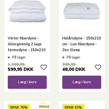
Vinter fiberdyne -
Helårsdyne - 150x210
Allergivenlig 2 lags
cm - Lun fiberdyne -
termodyne - 150x210
Zen Sleep
cm - Fugt
På lager
På lager
absorberende
1.399,95
399,95
vinterdyne med
599,95
DKK
48,00
DKK
hulfibre
Læg i kurv
Læg i kurv
SPAR
75%
SPAR
53%