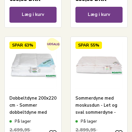
vinterdyne med
hulfibre
Læg i kurv
Læg i kurv
SPAR
63%
SPAR
55%
Dobbeltdyne 200x220
Sommerdyne med
cm - Sommer
moskusdun - Let og
dobbeltdyne med
sval sommerdyne -
moskusdun - Zen
200x220 cm - Zen
På lager
På lager
Sleep Let og sval
Sleep
2.699,95
2.899,95