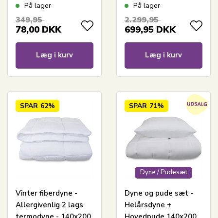
cm - Zen Sleep dyne
Europæiske dun -
På lager
På lager
140x200 cm - Zen
349,95
2.299,95
Sleep dyne
78,00
DKK
699,95
DKK
Læg i kurv
Læg i kurv
SPAR
62%
SPAR
71%
Dyne / Pudesæt
Vinter fiberdyne -
Dyne og pude sæt -
Allergivenlig 2 lags
Helårsdyne +
termodyne - 140x200
Hovedpude 140x200