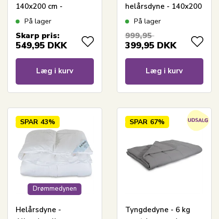
140x200 cm -
helårsdyne - 140x200
Fiberdyne - Zen Sleep
cm - Fugt
På lager
På lager
allergivenlig dyne og
absorberende dyne
Skarp pris:
999,95
pude
med hulfibre
549,95
DKK
399,95
DKK
Læg i kurv
Læg i kurv
SPAR
43%
SPAR
67%
Drømmedynen
Helårsdyne -
Tyngdedyne - 6 kg