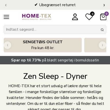
‹
›
Ubegrænset returret
0
0
SENGETØJS OUTLET
‹
›
Fra kun 48 kr.
Spar op til 73%
på blødt sengetøj i bomuldssatin
Zen Sleep - Dyner
HOME-TEX har et stort udvalg af lækre dyner til hele
familien - i mange forskellige størrelser og forskellige
kvaliteter. Herunder findes der både sommer,- helårs og
vinterdyner. Om du er til dun eller fiber - så finder du helt
sikkert noget der passer til dig.