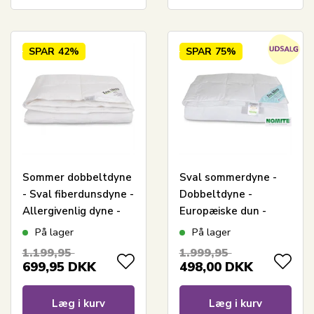
SPAR
42%
SPAR
75%
Sommer dobbeltdyne
Sval sommerdyne -
- Sval fiberdunsdyne -
Dobbeltdyne -
Allergivenlig dyne -
Europæiske dun -
200x220 cm - Zen
200x220 cm - Zen
På lager
På lager
Sleep
Sleep
1.199,95
1.999,95
699,95
DKK
498,00
DKK
Læg i kurv
Læg i kurv