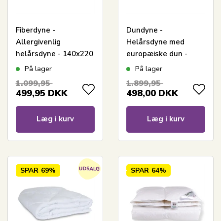
Fiberdyne -
Dundyne -
Allergivenlig
Helårsdyne med
helårsdyne - 140x220
europæiske dun -
cm - Fugt
140x220 cm - Zen
På lager
På lager
absorberende dyne
Sleep allergivenlig
1.099,95
1.899,95
med hulfibre
dyne
499,95
DKK
498,00
DKK
Læg i kurv
Læg i kurv
SPAR
69%
SPAR
64%