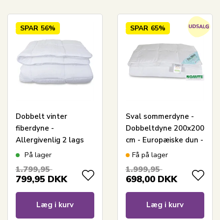
SPAR
56%
SPAR
65%
Dobbelt vinter
Sval sommerdyne -
fiberdyne -
Dobbeltdyne 200x200
Allergivenlig 2 lags
cm - Europæiske dun -
termodyne - 200x200
Zen Sleep
På lager
Få på lager
cm - Fugt
1.799,95
1.999,95
absorberende
799,95
DKK
698,00
DKK
vinterdyne med
hulfibre
Læg i kurv
Læg i kurv