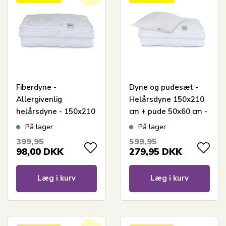
Fiberdyne -
Dyne og pudesæt -
Allergivenlig
Helårsdyne 150x210
helårsdyne - 150x210
cm + pude 50x60 cm -
cm - Zen Sleep dyne
Fiberdyne - Zen Sleep
På lager
På lager
allergivenlig dyne og
399,95
599,95
pude
98,00
DKK
279,95
DKK
Læg i kurv
Læg i kurv