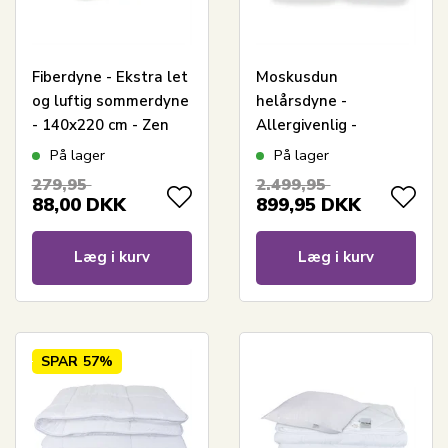
Fiberdyne - Ekstra let
Moskusdun
og luftig sommerdyne
helårsdyne -
- 140x220 cm - Zen
Allergivenlig -
Sleep
Europæiske dun -
På lager
På lager
140x220 cm - Zen
279,95
2.499,95
Sleep dyne
88,00
DKK
899,95
DKK
Læg i kurv
Læg i kurv
SPAR
57%