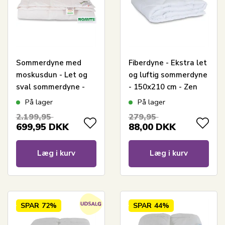
Sommerdyne med
Fiberdyne - Ekstra let
moskusdun - Let og
og luftig sommerdyne
sval sommerdyne -
- 150x210 cm - Zen
150x210 cm - Zen
Sleep
På lager
På lager
Sleep
2.199,95
279,95
699,95
DKK
88,00
DKK
Læg i kurv
Læg i kurv
SPAR
72%
SPAR
44%