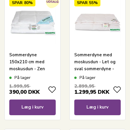
SPAR
80%
SPAR
55%
Sommerdyne
Sommerdyne med
150x210 cm med
moskusdun - Let og
moskusdun - Zen
sval sommerdyne -
Sleep dyne - Let og
200x200 cm - Zen
På lager
På lager
sval sommer dyne
Sleep
1.999,95
2.899,95
390,00
DKK
1.299,95
DKK
Læg i kurv
Læg i kurv