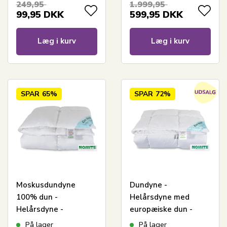
249,95
1.999,95
Sleep fiberdyne
99,95
DKK
599,95
DKK
Læg i kurv
Læg i kurv
SPAR
65%
SPAR
72%
Moskusdundyne
Dundyne -
100% dun -
Helårsdyne med
Helårsdyne -
europæiske dun -
Allergivenlig -
140x200 cm -
På lager
På lager