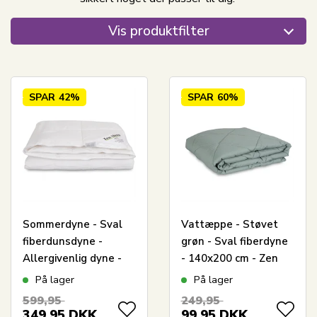
Vis produktfilter
SPAR
42%
SPAR
60%
Sommerdyne - Sval
Vattæppe - Støvet
fiberdunsdyne -
grøn - Sval fiberdyne
Allergivenlig dyne -
- 140x200 cm - Zen
140x200 cm - Zen
Sleep sommerdyne
På lager
På lager
Sleep
599,95
249,95
349,95
DKK
99,95
DKK