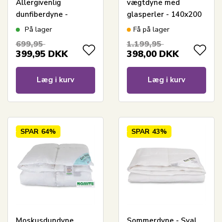
Allergivenlig
vægtdyne med
dunfiberdyne -
glasperler - 140x200
140x200 cm -
cm - Zen Sleep dyner
På lager
Få på lager
Fiberdyne fra Zen
699,95
1.199,95
Sleep
399,95
DKK
398,00
DKK
Læg i kurv
Læg i kurv
SPAR
64%
SPAR
43%
Moskusdundyne
Sommerdyne - Sval