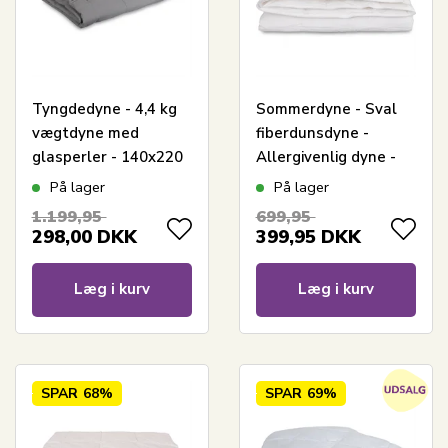
Tyngdedyne - 4,4 kg
Sommerdyne - Sval
vægtdyne med
fiberdunsdyne -
glasperler - 140x220
Allergivenlig dyne -
cm - Zen Sleep dyner
150x210 cm - Zen
På lager
På lager
Sleep
1.199,95
699,95
298,00
DKK
399,95
DKK
Læg i kurv
Læg i kurv
SPAR
68%
SPAR
69%