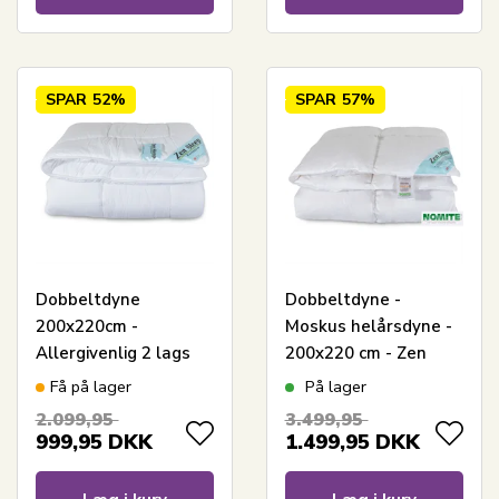
SPAR
52%
SPAR
57%
Dobbeltdyne
Dobbeltdyne -
200x220cm -
Moskus helårsdyne -
Allergivenlig 2 lags
200x220 cm - Zen
termodyne - Fugt
Sleep dobbelt dyne
Få på lager
På lager
absorberende med
2.099,95
3.499,95
micro fibre
999,95
DKK
1.499,95
DKK