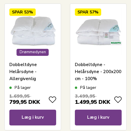
SPAR
53%
SPAR
57%
Drømmedynen
Dobbeltdyne
Dobbeltdyne -
Helårsdyne -
Helårsdyne - 200x200
Allergivenlig
cm - 100%
dunfiberdyne -
moskusdun - Zen
På lager
På lager
200x200 cm -
Sleep dyne
1.699,95
3.499,95
Fiberdyne fra Zen
799,95
DKK
1.499,95
DKK
Sleep
Læg i kurv
Læg i kurv