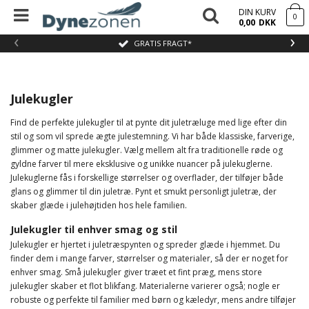
DIN KURV
0
0,00
DKK
‹
›
GRATIS FRAGT*
Julekugler
Find de perfekte julekugler til at pynte dit juletræluge med lige efter din
stil og som vil sprede ægte julestemning. Vi har både klassiske, farverige,
glimmer og matte julekugler. Vælg mellem alt fra traditionelle røde og
gyldne farver til mere eksklusive og unikke nuancer på julekuglerne.
Julekuglerne fås i forskellige størrelser og overflader, der tilføjer både
glans og glimmer til din juletræ. Pynt et smukt personligt juletræ, der
skaber glæde i julehøjtiden hos hele familien.
Julekugler til enhver smag og stil
Julekugler er hjertet i juletræspynten og spreder glæde i hjemmet. Du
finder dem i mange farver, størrelser og materialer, så der er noget for
enhver smag. Små julekugler giver træet et fint præg, mens store
julekugler skaber et flot blikfang. Materialerne varierer også; nogle er
robuste og perfekte til familier med børn og kæledyr, mens andre tilføjer