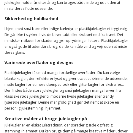
julekugler holder år efter år og kan bruges både inde og ude uden at
miste deres flotte udseende.
Sikkerhed og holdbarhed
I hjem med små børn eller livlige kæledyr er plastikjulekugler et trygt valg.
De går ikke i stykker, hvis de bliver tabt eller skubbet ned fra træet. Det
mindsker risikoen for skader og gør oprydningen lettere. Plastikjulekugler
er også gode til udendørs brug, da de kan tåle vind og vejr uden at miste
deres glans.
Varierede overflader og designs
Plastikjulekugler fås med mange forskellige overflader. Du kan vælge
blanke kugler, der reflekterer lyset og giver træet et skinnende udseende,
matte kugler for et mere dæmpet look eller glitterkugler for ekstra fest.
Der findes både store julekugler og små julekugler i mange farver, fra
klassiske røde julekugler til moderne hvide julekugler eller trendy
lyserøde julekugler. Denne mangfoldighed gør det nemt at skabe en
personlig julestemning i hjemmet.
Kreative måder at bruge julekugler på
Julekugler er en elsket juletradition, der spreder glæde og festlig
stemning i hjemmet. Du kan bruge dem på mange kreative måder udover