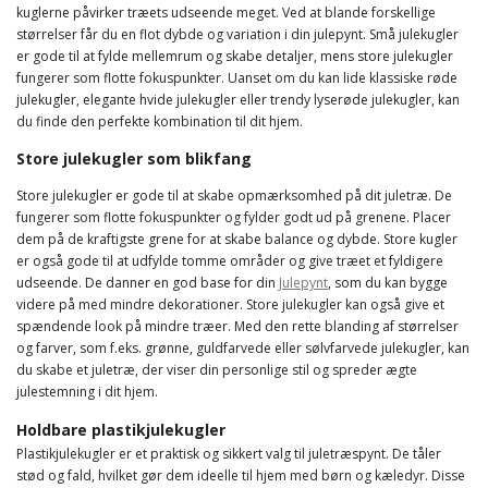
kuglerne påvirker træets udseende meget. Ved at blande forskellige
størrelser får du en flot dybde og variation i din julepynt. Små julekugler
er gode til at fylde mellemrum og skabe detaljer, mens store julekugler
fungerer som flotte fokuspunkter. Uanset om du kan lide klassiske røde
julekugler, elegante hvide julekugler eller trendy lyserøde julekugler, kan
du finde den perfekte kombination til dit hjem.
Store julekugler som blikfang
Store julekugler er gode til at skabe opmærksomhed på dit juletræ. De
fungerer som flotte fokuspunkter og fylder godt ud på grenene. Placer
dem på de kraftigste grene for at skabe balance og dybde. Store kugler
er også gode til at udfylde tomme områder og give træet et fyldigere
udseende. De danner en god base for din
Julepynt
, som du kan bygge
videre på med mindre dekorationer. Store julekugler kan også give et
spændende look på mindre træer. Med den rette blanding af størrelser
og farver, som f.eks. grønne, guldfarvede eller sølvfarvede julekugler, kan
du skabe et juletræ, der viser din personlige stil og spreder ægte
julestemning i dit hjem.
Holdbare plastikjulekugler
Plastikjulekugler er et praktisk og sikkert valg til juletræspynt. De tåler
stød og fald, hvilket gør dem ideelle til hjem med børn og kæledyr. Disse