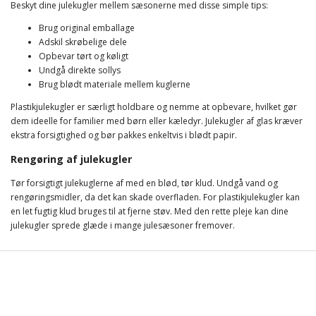
Beskyt dine julekugler mellem sæsonerne med disse simple tips:
Brug original emballage
Adskil skrøbelige dele
Opbevar tørt og køligt
Undgå direkte sollys
Brug blødt materiale mellem kuglerne
Plastikjulekugler er særligt holdbare og nemme at opbevare, hvilket gør
dem ideelle for familier med børn eller kæledyr. Julekugler af glas kræver
ekstra forsigtighed og bør pakkes enkeltvis i blødt papir.
Rengøring af julekugler
Tør forsigtigt julekuglerne af med en blød, tør klud. Undgå vand og
rengøringsmidler, da det kan skade overfladen. For plastikjulekugler kan
en let fugtig klud bruges til at fjerne støv. Med den rette pleje kan dine
julekugler sprede glæde i mange julesæsoner fremover.