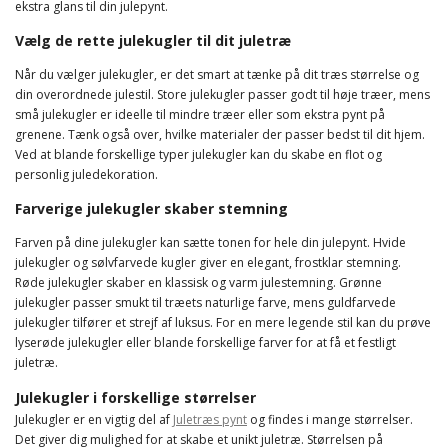
ekstra glans til din julepynt.
Vælg de rette julekugler til dit juletræ
Når du vælger julekugler, er det smart at tænke på dit træs størrelse og
din overordnede julestil. Store julekugler passer godt til høje træer, mens
små julekugler er ideelle til mindre træer eller som ekstra pynt på
grenene. Tænk også over, hvilke materialer der passer bedst til dit hjem.
Ved at blande forskellige typer julekugler kan du skabe en flot og
personlig juledekoration.
Farverige julekugler skaber stemning
Farven på dine julekugler kan sætte tonen for hele din julepynt. Hvide
julekugler og sølvfarvede kugler giver en elegant, frostklar stemning.
Røde julekugler skaber en klassisk og varm julestemning. Grønne
julekugler passer smukt til træets naturlige farve, mens guldfarvede
julekugler tilfører et strejf af luksus. For en mere legende stil kan du prøve
lyserøde julekugler eller blande forskellige farver for at få et festligt
juletræ.
Julekugler i forskellige størrelser
Julekugler er en vigtig del af
Juletræs pynt
og findes i mange størrelser.
Det giver dig mulighed for at skabe et unikt juletræ. Størrelsen på