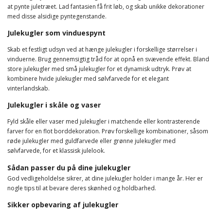
at pynte juletræet. Lad fantasien få frit løb, og skab unikke dekorationer
med disse alsidige pyntegenstande.
Julekugler som vinduespynt
Skab et festligt udsyn ved at hænge julekugler i forskellige størrelser i
vinduerne. Brug gennemsigtig tråd for at opnå en svævende effekt. Bland
store julekugler med små julekugler for et dynamisk udtryk. Prøv at
kombinere hvide julekugler med sølvfarvede for et elegant
vinterlandskab.
Julekugler i skåle og vaser
Fyld skåle eller vaser med julekugler i matchende eller kontrasterende
farver for en flot borddekoration. Prøv forskellige kombinationer, såsom
røde julekugler med guldfarvede eller grønne julekugler med
sølvfarvede, for et klassisk julelook.
Sådan passer du på dine julekugler
God vedligeholdelse sikrer, at dine julekugler holder i mange år. Her er
nogle tips til at bevare deres skønhed og holdbarhed.
Sikker opbevaring af julekugler