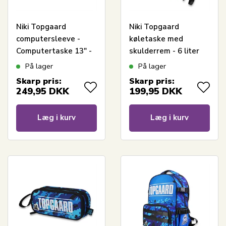
Niki Topgaard
Niki Topgaard
computersleeve -
køletaske med
Computertaske 13" -
skulderrem - 6 liter
Blå
På lager
På lager
Skarp pris:
Skarp pris:
249,95
DKK
199,95
DKK
Læg i kurv
Læg i kurv