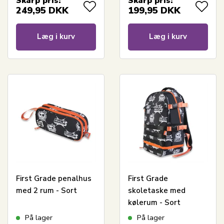
Skarp pris:
Skarp pris:
249,95
DKK
199,95
DKK
Læg i kurv
Læg i kurv
First Grade penalhus
First Grade
med 2 rum - Sort
skoletaske med
kølerum - Sort
rygsæk med 5 rum
På lager
På lager