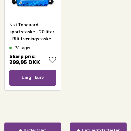
Niki Topgaard
sportstaske - 20 liter
- Blå træningstaske
På lager
Skarp pris:
299,95
DKK
Læg i kurv
Kuffertsæt
Letvægtskufferter