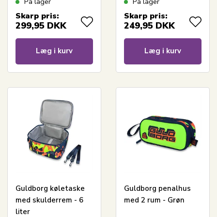
På lager
På lager
Skarp pris:
Skarp pris:
299,95
DKK
249,95
DKK
Læg i kurv
Læg i kurv
Guldborg køletaske
Guldborg penalhus
med skulderrem - 6
med 2 rum - Grøn
liter