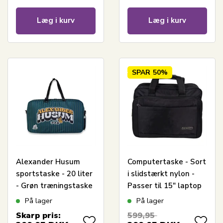
Læg i kurv
Læg i kurv
SPAR
50%
Alexander Husum
Computertaske - Sort
sportstaske - 20 liter
i slidstærkt nylon -
- Grøn træningstaske
Passer til 15" laptop
På lager
På lager
Skarp pris:
599,95