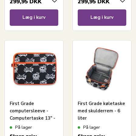
299,95
DKK
299,95
DKK
Læg i kurv
Læg i kurv
First Grade
First Grade køletaske
computersleeve -
med skulderrem - 6
Computertaske 13" -
liter
Sort
På lager
På lager