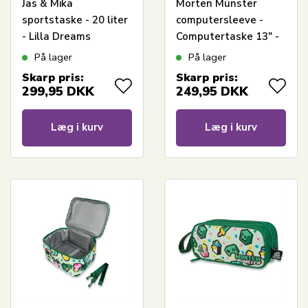
Jas & Mika
Morten Münster
sportstaske - 20 liter
computersleeve -
- Lilla Dreams
Computertaske 13" -
Grøn
På lager
På lager
Skarp pris:
Skarp pris:
299,95
DKK
249,95
DKK
Læg i kurv
Læg i kurv