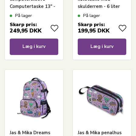
Computertaske 13" -
skulderrem - 6 liter
Lilla
På lager
På lager
Skarp pris:
Skarp pris:
249,95
DKK
199,95
DKK
Læg i kurv
Læg i kurv
Jas & Mika Dreams
Jas & Mika penalhus