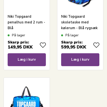
Niki Topgaard
Niki Topgaard
penalhus med 2 rum -
skoletaske med
Blå
kølerum - Blå rygsæk
med 5 rum
På lager
På lager
Skarp pris:
Skarp pris:
149,95
DKK
599,95
DKK
Læg i kurv
Læg i kurv