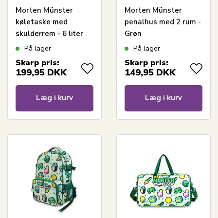
Morten Münster
Morten Münster
køletaske med
penalhus med 2 rum -
skulderrem - 6 liter
Grøn
På lager
På lager
Skarp pris:
Skarp pris:
199,95
DKK
149,95
DKK
Læg i kurv
Læg i kurv