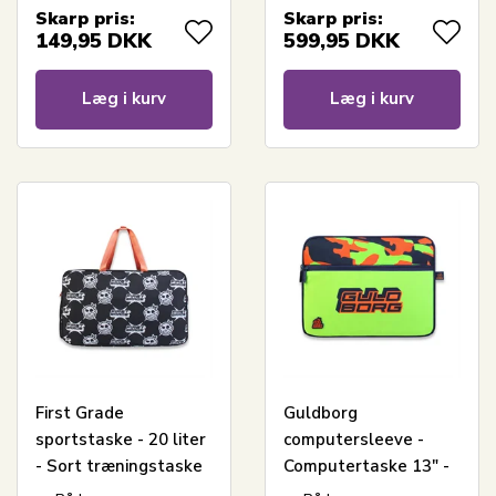
Skarp pris:
Skarp pris:
149,95
DKK
599,95
DKK
Læg i kurv
Læg i kurv
First Grade
Guldborg
sportstaske - 20 liter
computersleeve -
- Sort træningstaske
Computertaske 13" -
Grøn