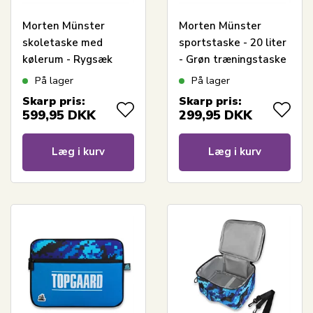
Morten Münster
Morten Münster
skoletaske med
sportstaske - 20 liter
kølerum - Rygsæk
- Grøn træningstaske
med 5 rum
På lager
På lager
Skarp pris:
Skarp pris:
599,95
DKK
299,95
DKK
Læg i kurv
Læg i kurv