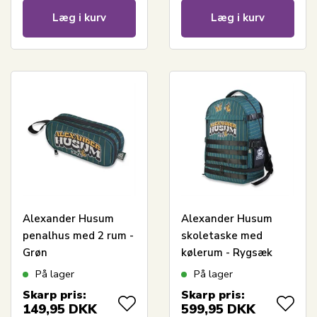
Læg i kurv
Læg i kurv
Alexander Husum
Alexander Husum
penalhus med 2 rum -
skoletaske med
Grøn
kølerum - Rygsæk
med 5 rum
På lager
På lager
Skarp pris:
Skarp pris:
149,95
DKK
599,95
DKK