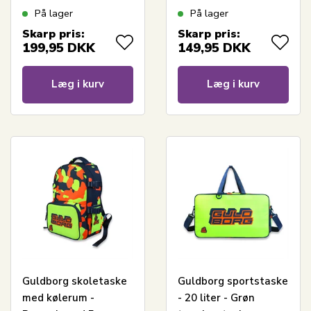
På lager
På lager
Skarp pris:
Skarp pris:
199,95
DKK
149,95
DKK
Læg i kurv
Læg i kurv
Guldborg skoletaske
Guldborg sportstaske
med kølerum -
- 20 liter - Grøn