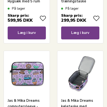
Rygsæk med 5 rum
træningstaske
På lager
På lager
Skarp pris:
Skarp pris:
599,95
DKK
299,95
DKK
Læg i kurv
Læg i kurv
Jas & Mika Dreams
Jas & Mika Dreams
computersleeve -
køletaske med