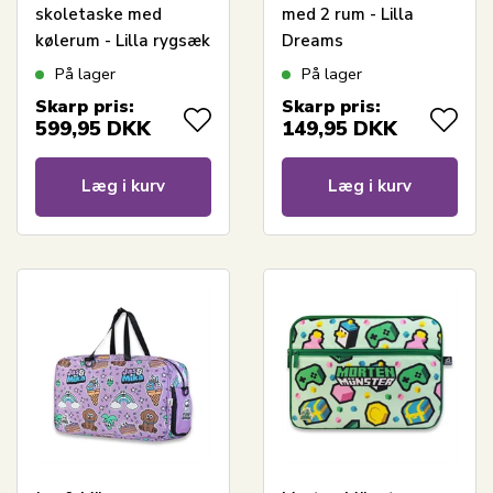
skoletaske med
med 2 rum - Lilla
kølerum - Lilla rygsæk
Dreams
med 5 rum
På lager
På lager
Skarp pris:
Skarp pris:
599,95
DKK
149,95
DKK
Læg i kurv
Læg i kurv