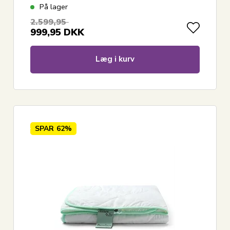
På lager
2.599,95
999,95
DKK
Læg i kurv
SPAR
62%