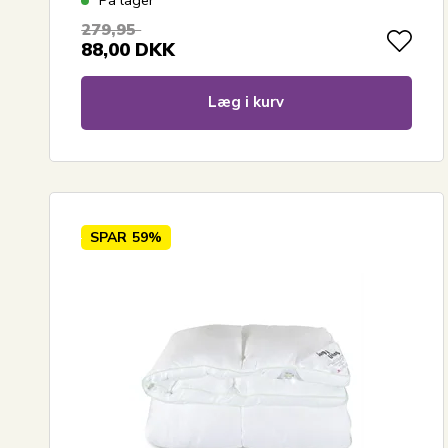
279,95
88,00
DKK
Læg i kurv
SPAR
59%