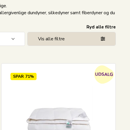
ige.
allergivenlige dundyner, silkedyner samt fiberdyner og du
Ryd alle filtre
Vis alle filtre
16
3
20
SPAR
71%
7
8