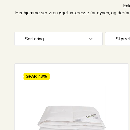
Enk
Her hjemme ser vi en øget interesse for dynen, og derfor
Sortering
Større
Standard visning
Dyne / 
Pris stigende
150x21
Pris faldende
50x60 
SPAR
43%
Nyeste
Mest solgte
Største besparelse