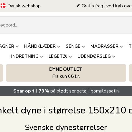
Dansk webshop
Gratis fragt ved køb ove
AGNER
HÅNDKLÆDER
SENGE
MADRASSER
T
INDRETNING
LEGETØJ
UDENDØRSLEG
DYNE OUTLET
Fra kun 68 kr.
Spar op til 73%
på blødt sengetøj i bomuldssatin
nkelt dyne i størrelse 150x210 
Svenske dynestørrelser