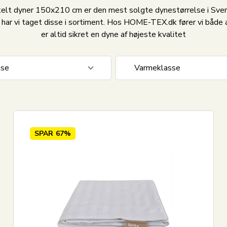
elt dyner 150x210 cm er den mest solgte dynestørrelse i Sver
 har vi taget disse i sortiment. Hos HOME-TEX.dk fører vi både 
er altid sikret en dyne af højeste kvalitet
lse
Varmeklasse
pude sæt
5
Sval - Sommerdyne
0 cm
47
Let - Helårsdyne
cm
1
Lun - Helårsdyne
SPAR
67%
Varm - Helårsdyne
Ekstra varm - Vinterdyne