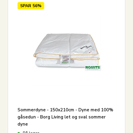
SPAR
56%
Sommerdyne - 150x210cm - Dyne med 100%
gåsedun - Borg Living let og sval sommer
dyne
På lager