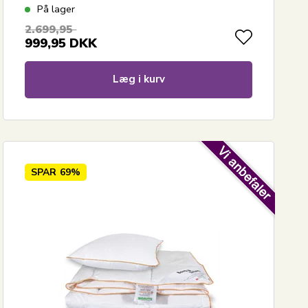
På lager
2.699,95
999,95
DKK
Læg i kurv
SPAR
69%