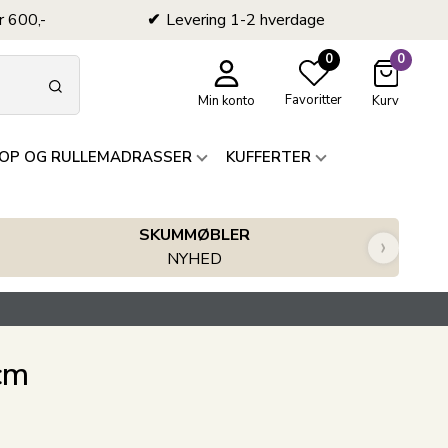
r 600,-
Levering 1-2 hverdage
0
0
Favoritter
Min konto
Kurv
OP OG RULLEMADRASSER
KUFFERTER
SKUMMØBLER
›
NYHED
cm