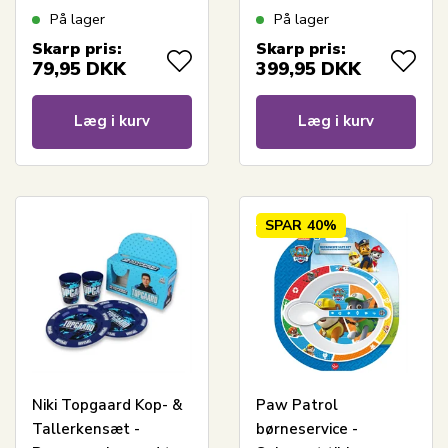
tallerkener og to
personer
På lager
På lager
kopper
Skarp pris:
Skarp pris:
79,95
DKK
399,95
DKK
Læg i kurv
Læg i kurv
SPAR
40%
Niki Topgaard Kop- &
Paw Patrol
Tallerkensæt -
børneservice -