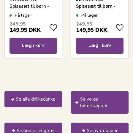
Spisesæt til børn -
Spisesæt til børn -
Skål og ske - Blå
Skål og ske - Lyserød
På lager
På lager
249,95
249,95
149,95
DKK
149,95
DKK
Læg i kurv
Læg i kurv
Se alle drikkedunke
Se vores
børnetæpper
Se børne sengetøj
Se pyntepuder