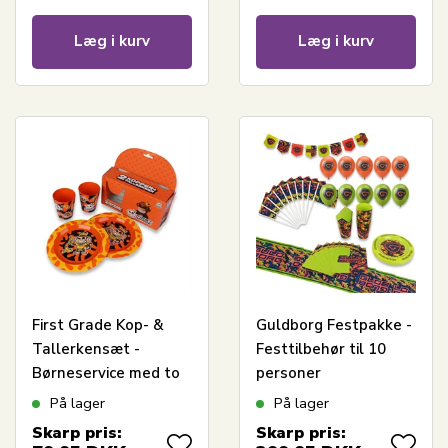
Læg i kurv
Læg i kurv
First Grade Kop- &
Guldborg Festpakke -
Tallerkensæt -
Festtilbehør til 10
Børneservice med to
personer
tallerkener og to
På lager
På lager
kopper
Skarp pris:
Skarp pris: