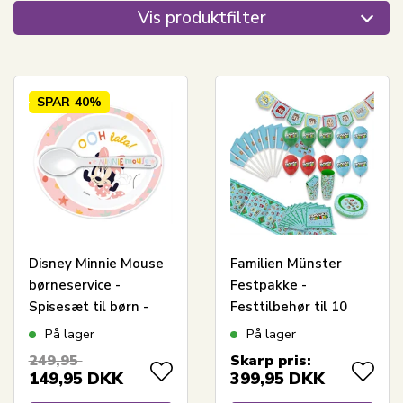
Vis produktfilter
SPAR
40%
Disney Minnie Mouse
Familien Münster
børneservice -
Festpakke -
Spisesæt til børn -
Festtilbehør til 10
Skål og ske
personer
På lager
På lager
249,95
Skarp pris:
149,95
DKK
399,95
DKK