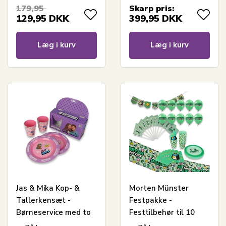
179,95
Skarp pris:
129,95
DKK
399,95
DKK
Læg i kurv
Læg i kurv
Jas & Mika Kop- &
Morten Münster
Tallerkensæt -
Festpakke -
Børneservice med to
Festtilbehør til 10
tallerkener og to
personer