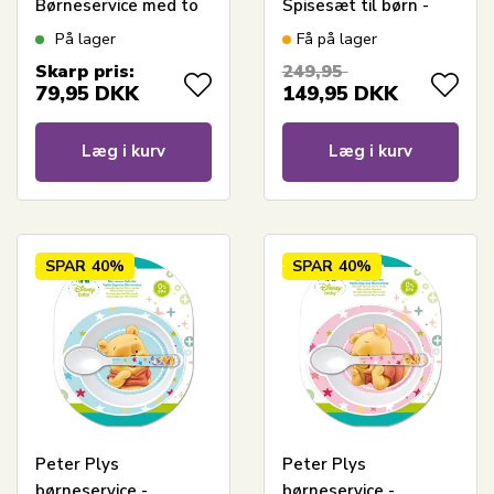
Børneservice med to
Spisesæt til børn -
tallerkener og to
Skål og ske
På lager
Få på lager
kopper
Skarp pris:
249,95
79,95
DKK
149,95
DKK
Læg i kurv
Læg i kurv
SPAR
40%
SPAR
40%
Peter Plys
Peter Plys
børneservice -
børneservice -