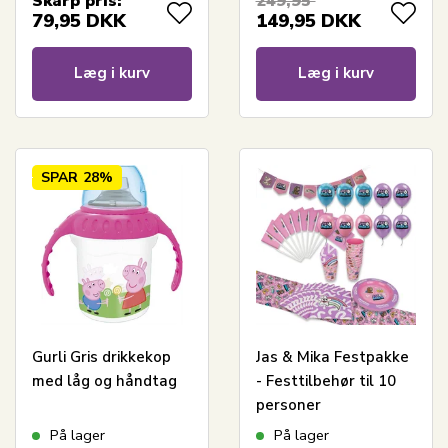
Skarp pris:
249,95
79,95
DKK
149,95
DKK
Læg i kurv
Læg i kurv
SPAR
28%
Gurli Gris drikkekop
Jas & Mika Festpakke
med låg og håndtag
- Festtilbehør til 10
personer
På lager
På lager