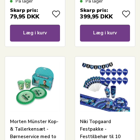
På lager
På lager
kopper
Skarp pris:
Skarp pris:
79,95
DKK
399,95
DKK
Læg i kurv
Læg i kurv
Morten Münster Kop-
Niki Topgaard
& Tallerkensæt -
Festpakke -
Børneservice med to
Festtilbehør til 10