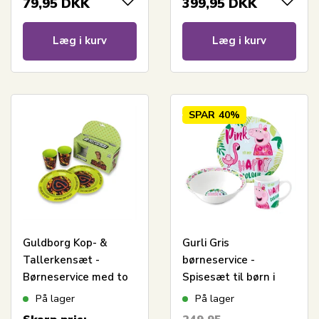
79,95
DKK
399,95
DKK
Læg i kurv
Læg i kurv
SPAR
40%
Guldborg Kop- &
Gurli Gris
Tallerkensæt -
børneservice -
Børneservice med to
Spisesæt til børn i
tallerkener og to
keramik - Tallerken,
På lager
På lager
kopper
skål og kop