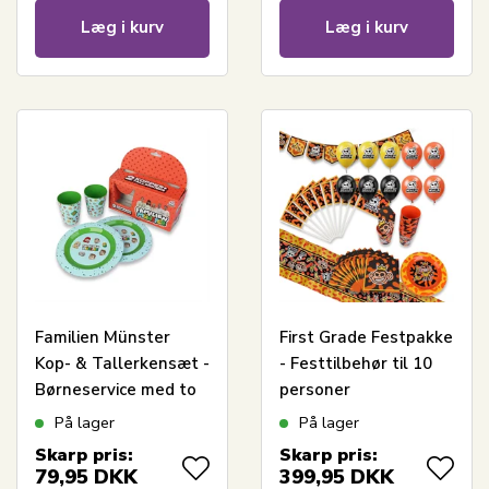
Læg i kurv
Læg i kurv
Familien Münster
First Grade Festpakke
Kop- & Tallerkensæt -
- Festtilbehør til 10
Børneservice med to
personer
tallerkener og to
På lager
På lager
kopper
Skarp pris:
Skarp pris:
79,95
DKK
399,95
DKK