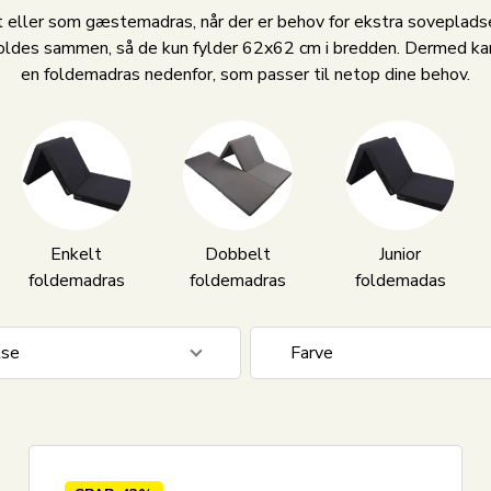
et eller som gæstemadras, når der er behov for ekstra sovepla
foldes sammen, så de kun fylder 62x62 cm i bredden. Dermed kan
en foldemadras nedenfor, som passer til netop dine behov.
Enkelt
Dobbelt
Junior
foldemadras
foldemadras
foldemadas
lse
Farve
2
Grå
3
Sort
t
2