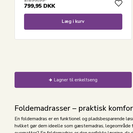
1.199,95
799,95
DKK
Læg i kurv
Lagner til enkeltseng
Foldemadrasser – praktisk komfort
En foldemadras er en funktionel og pladsbesparende løsni
hvilket gør dem ideelle som gæstemadras, legeområde for
overnatter? En foldemadras er den perfekte løsning, d