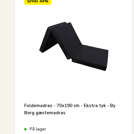
SPAR
44%
Nyeste
Mest solgte
Største besparelse
Foldemadras - 70x190 cm - Ekstra tyk - By
Borg gæstemadras
På lager