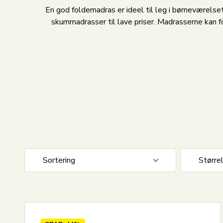
En god foldemadras er ideel til leg i børneværels
skummadrasser til lave priser. Madrasserne kan 
Sortering
Større
Standard visning
Junior
Pris stigende
Enkelt
Pris faldende
Dobbel