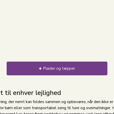
Plaider og tæpper
 til enhver lejlighed
ng, der nemt kan foldes sammen og opbevares, når den ikke er i
 børn eller som transportabel seng til ture og overnatninger. 
a den nemt kan tages frem ved behov og gemmes væk igen efter 