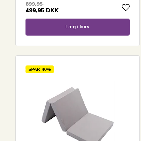
899,95
499,95
DKK
Læg i kurv
SPAR
40%