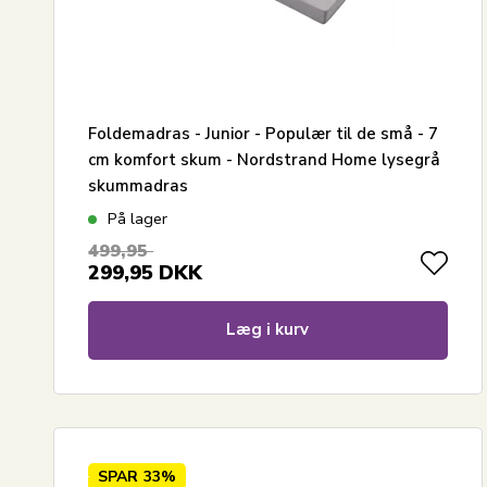
Foldemadras - Junior - Populær til de små - 7
cm komfort skum - Nordstrand Home lysegrå
skummadras
På lager
499,95
299,95
DKK
Læg i kurv
SPAR
33%