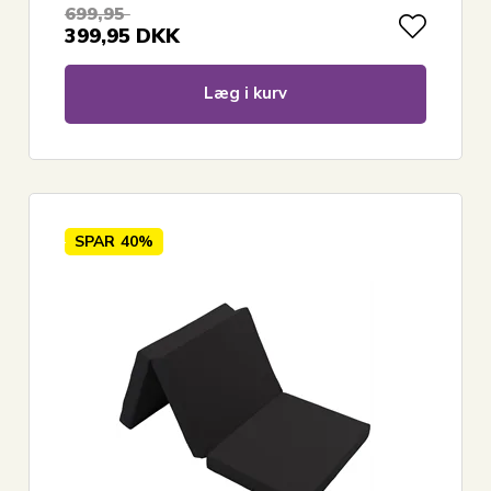
699,95
399,95
DKK
Læg i kurv
SPAR
40%