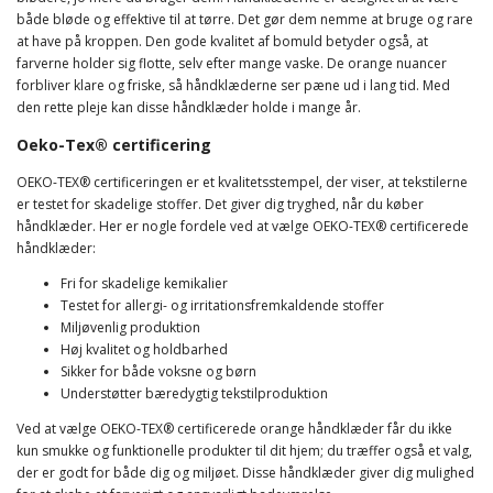
både bløde og effektive til at tørre. Det gør dem nemme at bruge og rare
at have på kroppen. Den gode kvalitet af bomuld betyder også, at
farverne holder sig flotte, selv efter mange vaske. De orange nuancer
forbliver klare og friske, så håndklæderne ser pæne ud i lang tid. Med
den rette pleje kan disse håndklæder holde i mange år.
Oeko-Tex® certificering
OEKO-TEX® certificeringen er et kvalitetsstempel, der viser, at tekstilerne
er testet for skadelige stoffer. Det giver dig tryghed, når du køber
håndklæder. Her er nogle fordele ved at vælge OEKO-TEX® certificerede
håndklæder:
Fri for skadelige kemikalier
Testet for allergi- og irritationsfremkaldende stoffer
Miljøvenlig produktion
Høj kvalitet og holdbarhed
Sikker for både voksne og børn
Understøtter bæredygtig tekstilproduktion
Ved at vælge OEKO-TEX® certificerede orange håndklæder får du ikke
kun smukke og funktionelle produkter til dit hjem; du træffer også et valg,
der er godt for både dig og miljøet. Disse håndklæder giver dig mulighed