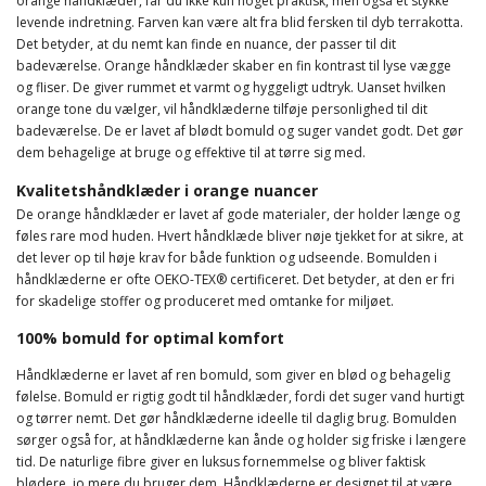
orange håndklæder, får du ikke kun noget praktisk, men også et stykke
levende indretning. Farven kan være alt fra blid fersken til dyb terrakotta.
Det betyder, at du nemt kan finde en nuance, der passer til dit
badeværelse. Orange håndklæder skaber en fin kontrast til lyse vægge
og fliser. De giver rummet et varmt og hyggeligt udtryk. Uanset hvilken
orange tone du vælger, vil håndklæderne tilføje personlighed til dit
badeværelse. De er lavet af blødt bomuld og suger vandet godt. Det gør
dem behagelige at bruge og effektive til at tørre sig med.
Kvalitetshåndklæder i orange nuancer
De orange håndklæder er lavet af gode materialer, der holder længe og
føles rare mod huden. Hvert håndklæde bliver nøje tjekket for at sikre, at
det lever op til høje krav for både funktion og udseende. Bomulden i
håndklæderne er ofte OEKO-TEX® certificeret. Det betyder, at den er fri
for skadelige stoffer og produceret med omtanke for miljøet.
100% bomuld for optimal komfort
Håndklæderne er lavet af ren bomuld, som giver en blød og behagelig
følelse. Bomuld er rigtig godt til håndklæder, fordi det suger vand hurtigt
og tørrer nemt. Det gør håndklæderne ideelle til daglig brug. Bomulden
sørger også for, at håndklæderne kan ånde og holder sig friske i længere
tid. De naturlige fibre giver en luksus fornemmelse og bliver faktisk
blødere, jo mere du bruger dem. Håndklæderne er designet til at være