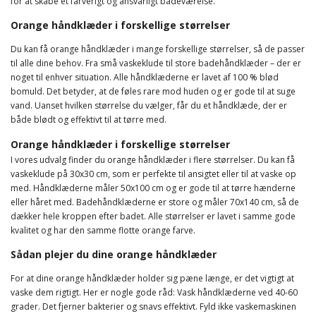
for at skabe et farverigt og ansvarligt badeværelse.
Orange håndklæder i forskellige størrelser
Du kan få orange håndklæder i mange forskellige størrelser, så de passer
til alle dine behov. Fra små vaskeklude til store badehåndklæder – der er
noget til enhver situation. Alle håndklæderne er lavet af 100 % blød
bomuld. Det betyder, at de føles rare mod huden og er gode til at suge
vand. Uanset hvilken størrelse du vælger, får du et håndklæde, der er
både blødt og effektivt til at tørre med.
Orange håndklæder i forskellige størrelser
I vores udvalg finder du orange håndklæder i flere størrelser. Du kan få
vaskeklude på 30x30 cm, som er perfekte til ansigtet eller til at vaske op
med. Håndklæderne måler 50x100 cm og er gode til at tørre hænderne
eller håret med. Badehåndklæderne er store og måler 70x140 cm, så de
dækker hele kroppen efter badet. Alle størrelser er lavet i samme gode
kvalitet og har den samme flotte orange farve.
Sådan plejer du dine orange håndklæder
For at dine orange håndklæder holder sig pæne længe, er det vigtigt at
vaske dem rigtigt. Her er nogle gode råd: Vask håndklæderne ved 40-60
grader. Det fjerner bakterier og snavs effektivt. Fyld ikke vaskemaskinen