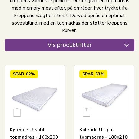
kroppens varmeste punkter. Derfor giver en topmadras
med memory mest efter, på områder, hvor trykket fra
kroppens vægt er størst. Derved opnås en optimal
sovestilling, med en topmadras der støtter kroppens
kurver.
Vis produktfilter
SPAR
62%
SPAR
53%
Kølende U-split
Kølende U-split
topmadras - 160x200
topmadras - 180x210