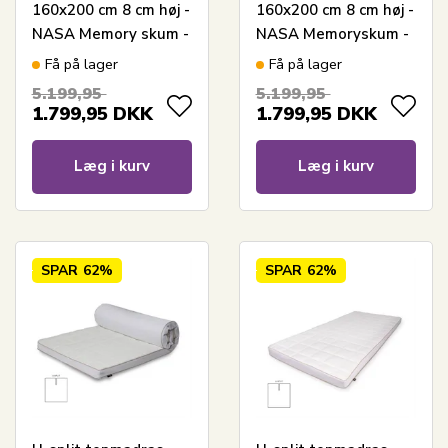
160x200 cm 8 cm høj -
160x200 cm 8 cm høj -
NASA Memory skum -
NASA Memoryskum -
Borg Living -
Ergonomisk
Få på lager
Få på lager
Ergonomisk
topmadras - Borg
5.199,95
5.199,95
topmadras
Living trykaflastende
1.799,95
DKK
1.799,95
DKK
madras
Læg i kurv
Læg i kurv
SPAR
62%
SPAR
62%