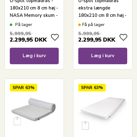
U-split topmadras -
U-split topmadras
180x210 cm 8 cm høj -
ekstra længde
NASA Memory skum -
180x210 cm 8 cm høj -
Borg Living -
NASA Memoryskum -
På lager
Få på lager
Ergonomisk
Ergonomisk
5.999,95
5.999,95
topmadras
topmadras - Borg
2.299,95
DKK
2.299,95
DKK
Living trykaflastende
madras
Læg i kurv
Læg i kurv
SPAR
63%
SPAR
63%