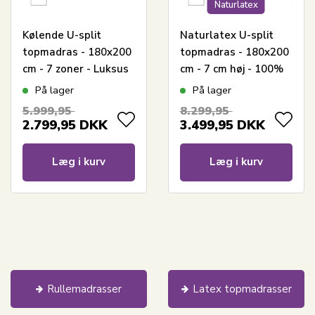
Naturlatex
Kølende U-split
Naturlatex U-split
topmadras - 180x200
topmadras - 180x200
cm - 7 zoner - Luksus
cm - 7 cm høj - 100%
memoryskum
Talalay naturlatex -
På lager
På lager
topmadras 8 cm høj -
Nature By Borg
5.999,95
8.299,95
SLEEP TECH By Borg
2.799,95
DKK
3.499,95
DKK
Læg i kurv
Læg i kurv
Rullemadrasser
Latex topmadrasser