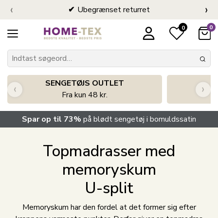
‹
›
Ubegrænset returret
0
0
SENGETØJS OUTLET
‹
›
Fra kun 48 kr.
Spar op til 73%
på blødt sengetøj i bomuldssatin
Topmadrasser med
memoryskum
U-split
Memoryskum har den fordel at det former sig efter