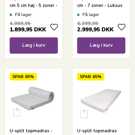
cm 5 cm høj - 5 zoner -
cm - 7 zoner - Luksus
Memoryskum
memoryskum
På lager
På lager
topmadras - SLEEP
topmadras 8 cm høj -
4.999,95
6.399,95
TECH by Borg
SLEEP TECH By Borg
1.899,95
DKK
2.999,95
DKK
Læg i kurv
Læg i kurv
SPAR
65%
SPAR
65%
U-split topmadras -
U-split topmadras