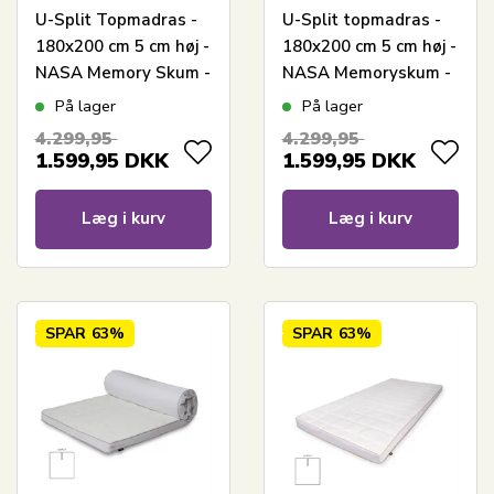
U-Split Topmadras -
U-Split topmadras -
180x200 cm 5 cm høj -
180x200 cm 5 cm høj -
NASA Memory Skum -
NASA Memoryskum -
Borg Living -
Ergonomisk
På lager
På lager
Ergonomisk
topmadras - Borg
4.299,95
4.299,95
topmadras
Living
1.599,95
DKK
1.599,95
DKK
Læg i kurv
Læg i kurv
SPAR
63%
SPAR
63%