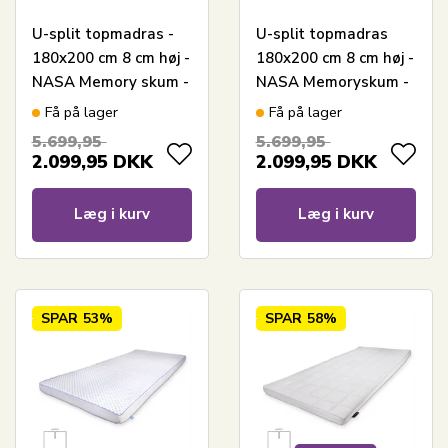
U-split topmadras -
U-split topmadras
180x200 cm 8 cm høj -
180x200 cm 8 cm høj -
NASA Memory skum -
NASA Memoryskum -
Borg Living -
Ergonomisk
Få på lager
Få på lager
Ergonomisk
topmadras - Borg
5.699,95
5.699,95
topmadras
Living trykaflastende
2.099,95
DKK
2.099,95
DKK
madras
Læg i kurv
Læg i kurv
SPAR
53%
SPAR
58%