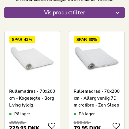
Vis produktfilter
SPAR
43%
SPAR
60%
Rullemadras - 70x200
Rullemadras - 70x200
cm - Kogeægte - Borg
cm - Allergivenlig 7D
Living fyldig
microfibre - Zen Sleep
madrasbeskytter i
madrasbeskytter
På lager
På lager
100% Oeko-tex
399,95
199,95
bomuld
229,95
DKK
79,95
DKK