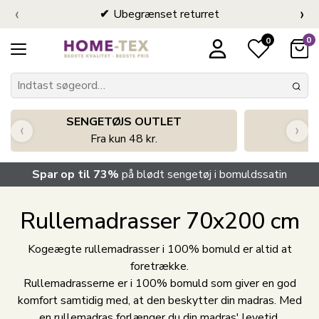
‹
›
Ubegrænset returret
0
0
SENGETØJS OUTLET
‹
›
Fra kun 48 kr.
Spar op til 73%
på blødt sengetøj i bomuldssatin
Rullemadrasser 70x200 cm
Kogeægte rullemadrasser i 100% bomuld er altid at
foretrække.
Rullemadrasserne er i 100% bomuld som giver en god
komfort samtidig med, at den beskytter din madras. Med
en rullemadras forlænger du din madras' levetid.