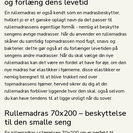
og forlæng dens levetid
En rullemadras er også kendt som en madrasbeskytter,
hvilket jo er et ganske oplagt navn da det passer til
rullemadrassens egentlige formål - nemlig at beskytte
sengens øvrige madrasser. Når du anvender en rullemadras
skåner du samtidig topmadrassen mod fugt, snavs og
bakterier, dette gør også at du forlænger levetiden på
sengens andre madrasser. Når du skal vælge din nye
rullemadras kan det være en fordel at have for øje, om den
nye madras har elastikker i hjørnerne, disse elastikker er
nemlig beregnet til at blive trukket ned over
topmadrassens hjørner, herved sikrer du dig at din
rullemadras forbliver liggende hvor den skal, også selvom
du kan have tendens til at ligge uroligt når du sover.
Rullemadras 70x200 – beskyttelse
til den smalle seng
En rullemadras i størrelsen 70x200 cm er perfekt til