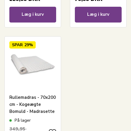
Læg i kurv
Læg i kurv
SPAR
29%
Rullemadras - 70x200
cm - Kogeægte
Bomuld - Madrasette
Nordisk Tekstil
På lager
349,95