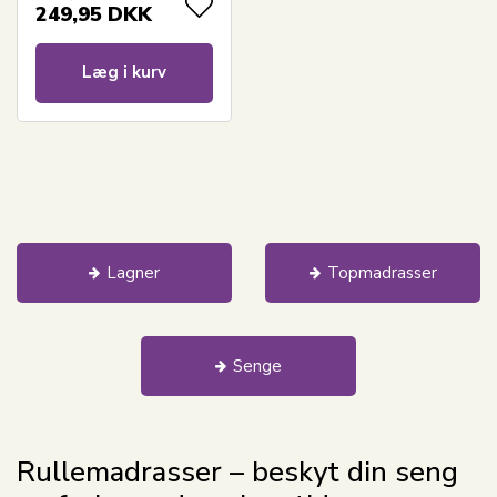
249,95
DKK
Læg i kurv
Lagner
Topmadrasser
Senge
Rullemadrasser – beskyt din seng