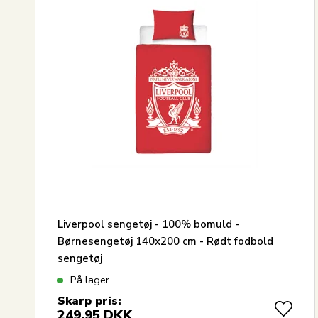
Liverpool sengetøj - 100% bomuld -
Børnesengetøj 140x200 cm - Rødt fodbold
sengetøj
På lager
Skarp pris:
249,95
DKK