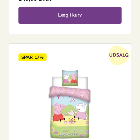
Læg i kurv
SPAR
17%