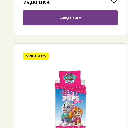
75,00
DKK
Læg i kurv
SPAR
43%