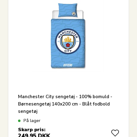
Manchester City sengetøj - 100% bomuld -
Børnesengetøj 140x200 cm - Blåt fodbold
sengetøj
På lager
Skarp pris:
249,95
DKK