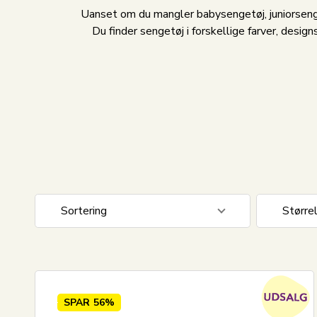
Uanset om du mangler babysengetøj, juniorseng
Du finder sengetøj i forskellige farver, desig
Sortering
Større
Standard visning
140x20
Pris stigende
150x21
Pris faldende
70x100
SPAR
56%
Nyeste
100x14