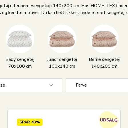
etøj eller børnesengetøj i 140x200 cm. Hos HOME-TEX finder du 
ns og kendte motiver. Du kan helt sikkert finde et sæt sengetøj,
Baby sengetøj
Junior sengetøj
Børne sengetøj
70x100 cm
100x140 cm
140x200 cm
lse
Farve
0 cm
197
Beige
0 cm
6
Blå
 cm
94
Fersken
SPAR
43%
0 cm
211
Flerfarvet