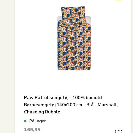
Mest solgte
115x13
Største besparelse
Paw Patrol sengetøj - 100% bomuld -
Børnesengetøj 140x200 cm - Blå - Marshall,
Chase og Rubble
På lager
169,95