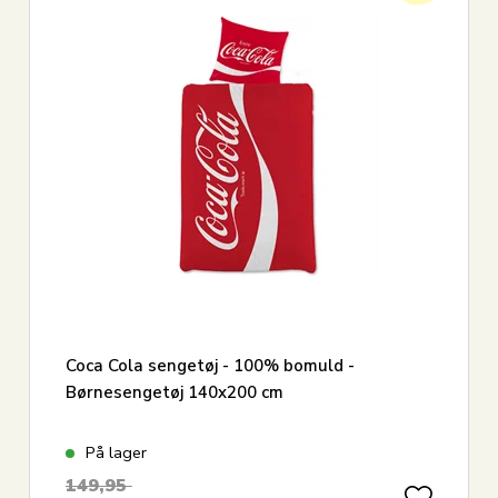
5 cm
19
Grøn
Vis alle
Coca Cola sengetøj - 100% bomuld -
Børnesengetøj 140x200 cm
På lager
149,95