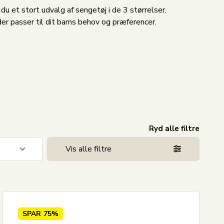
et stort udvalg af sengetøj i de 3 størrelser.
 der passer til dit barns behov og præferencer.
Ryd alle filtre
Vis alle filtre
30
104
2
SPAR
75%
1