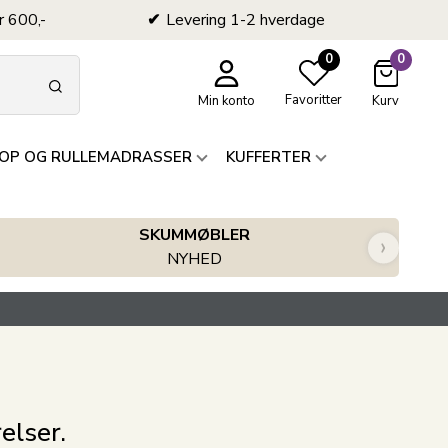
r 600,-
Levering 1-2 hverdage
0
0
Favoritter
Min konto
Kurv
OP OG RULLEMADRASSER
KUFFERTER
SKUMMØBLER
›
NYHED
elser.