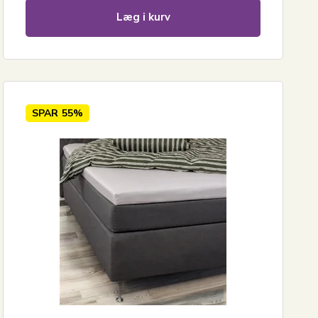
Læg i kurv
SPAR
55%