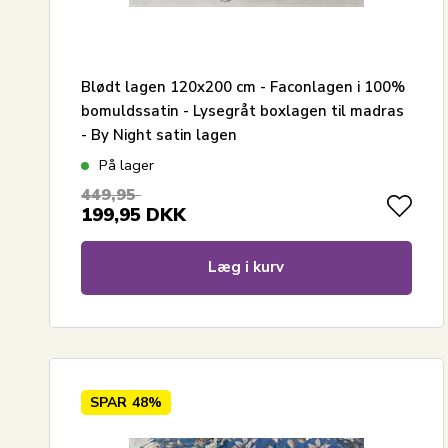
Blødt lagen 120x200 cm - Faconlagen i 100%
bomuldssatin - Lysegråt boxlagen til madras
- By Night satin lagen
På lager
449,95
199,95
DKK
Læg i kurv
SPAR
48%