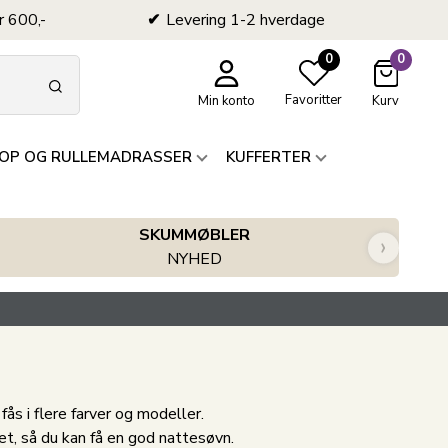
r 600,-
Levering 1-2 hverdage
0
0
Favoritter
Min konto
Kurv
OP OG RULLEMADRASSER
KUFFERTER
SKUMMØBLER
›
NYHED
ås i flere farver og modeller.
et, så du kan få en god nattesøvn.