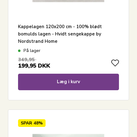
Kappelagen 120x200 cm - 100% blødt
bomulds lagen - Hvidt sengekappe by
Nordstrand Home
På lager
349,95
199,95
DKK
Læg i kurv
SPAR
48%