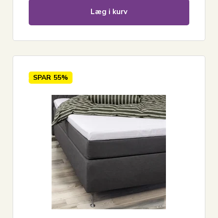
Læg i kurv
SPAR
55%