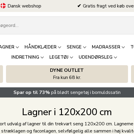
Dansk webshop
Gratis fragt ved køb ove
AGNER
HÅNDKLÆDER
SENGE
MADRASSER
T
INDRETNING
LEGETØJ
UDENDØRSLEG
DYNE OUTLET
Fra kun 68 kr.
Spar op til 73%
på blødt sengetøj i bomuldssatin
Lagner i 120x200 cm
ort udvalg af lagner til din trekvart seng 120x200 cm. Lagnerne f
, stræklagen og faconlagen, selvfølgelig alle sammen i høj kvalit