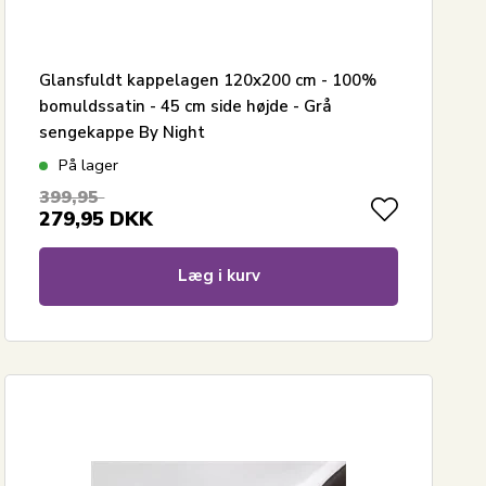
Glansfuldt kappelagen 120x200 cm - 100%
bomuldssatin - 45 cm side højde - Grå
sengekappe By Night
På lager
399,95
279,95
DKK
Læg i kurv