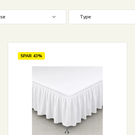
lse
Type
0 cm
22
Faconlagen
Kuvertlagen
Stræklagen
SPAR
43%
Kappelagen