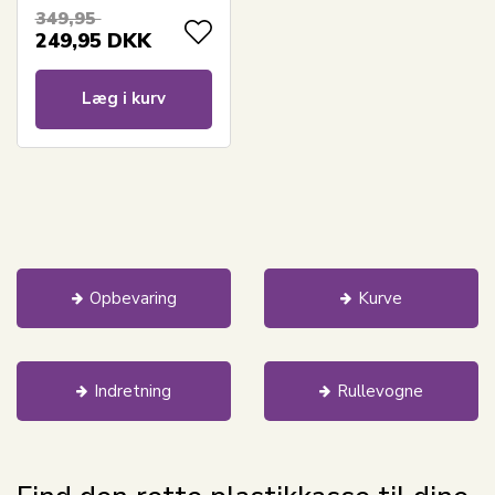
Transparent
349,95
plastikkasse
249,95
DKK
Læg i kurv
Opbevaring
Kurve
Indretning
Rullevogne