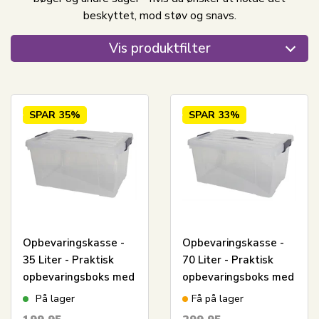
beskyttet, mod støv og snavs.
Vis produktfilter
SPAR
35%
SPAR
33%
Opbevaringskasse -
Opbevaringskasse -
35 Liter - Praktisk
70 Liter - Praktisk
opbevaringsboks med
opbevaringsboks med
tætsluttende låg -
tætsluttende låg -
På lager
Få på lager
Transparent
Transparent