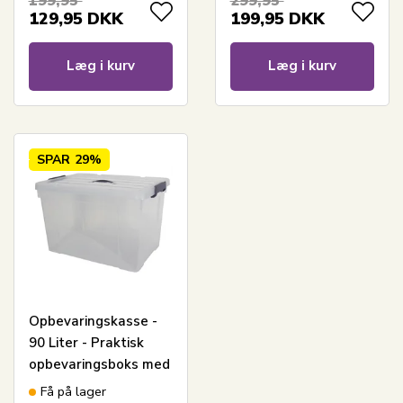
199,95
299,95
plastikkasse
plastikkasse
129,95
DKK
199,95
DKK
Læg i kurv
Læg i kurv
SPAR
29%
Opbevaringskasse -
90 Liter - Praktisk
opbevaringsboks med
tætsluttende låg -
Få på lager