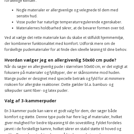
forskellige klimaer.
Nogle materialer er allergivenlige og velegnede til dem med
sensitiv hud.
Visse puder har naturlige temperaturregulerende egenskaber.
Materialernes holdbarhed sikrer, at de bevarer formen over tid.
Ved at vælge det rette materiale kan du skabe et stilfuldt hjemmemiljø,
der kombinerer funktionalitet med komfort. Udforsk mere om de
forskellige pudematerialer for at finde den ideelle løsning til dine behov.
Hvordan vælger jeg en allergivenlig 50x60 cm pude?
Når du søger en allergivenlig pude i størrelsen 50x60 cm, er det vigtigt at
fokusere på materialer og fyldtyper, der er skånsomme mod huden.
Mange puder er designet med specielle betræk og fyld for at minimere
risikoen for allergiske reaktioner. Dette gælder bl.a. bambus- og
silkepuder samt fiber- og latex puder.
Valg af 3-kammerpuder
En 3-kammer pude kan være et godt valg for dem, der søger både
komfort og støtte. Denne type pude har flere lag af materialer, hvilket
giver mulighed for bedre tilpasning til din sovestilling. Fyldet fordeles
jævnt i de forskellige kamre, hvilket sikrer en stabil støtte til hoved og