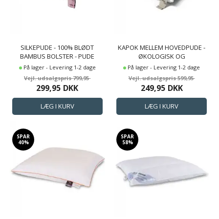
SILKEPUDE - 100% BLØDT
KAPOK MELLEM HOVEDPUDE -
BAMBUS BOLSTER - PUDE
ØKOLOGISK OG
50X60 CM - 3 KAMMER
ALLERGIVENLIG PUDE - 50X60
På lager - Levering 1-2 dage
På lager - Levering 1-2 dage
HOVEDPUDE - NATURE BY
CM - NATURE BY BORG
799,95
599,95
BORG
299,95
DKK
249,95
DKK
SPAR
SPAR
40%
58%