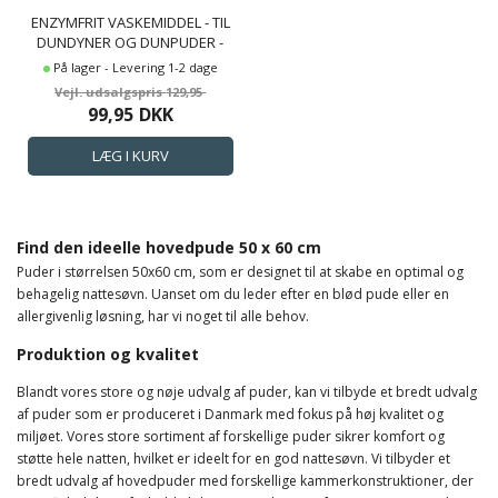
ENZYMFRIT VASKEMIDDEL - TIL
DUNDYNER OG DUNPUDER -
VASKEMIDDEL TIL ULD, DUN
På lager - Levering 1-2 dage
OG SKÅNEVASK
129,95
99,95
DKK
Find den ideelle hovedpude 50 x 60 cm
Puder i størrelsen 50x60 cm, som er designet til at skabe en optimal og
behagelig nattesøvn. Uanset om du leder efter en blød pude eller en
allergivenlig løsning, har vi noget til alle behov.
Produktion og kvalitet
Blandt vores store og nøje udvalg af puder, kan vi tilbyde et bredt udvalg
af puder som er produceret i Danmark med fokus på høj kvalitet og
miljøet. Vores store sortiment af forskellige puder sikrer komfort og
støtte hele natten, hvilket er ideelt for en god nattesøvn. Vi tilbyder et
bredt udvalg af hovedpuder med forskellige kammerkonstruktioner, der