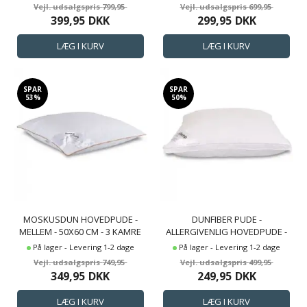
799,95
699,95
399,95
DKK
299,95
DKK
SPAR
SPAR
53%
50%
MOSKUSDUN HOVEDPUDE -
DUNFIBER PUDE -
MELLEM - 50X60 CM - 3 KAMRE
ALLERGIVENLIG HOVEDPUDE -
HOVEDPUDE - BORG LIVING
50X60 CM - MELLEM - ZEN
På lager - Levering 1-2 dage
På lager - Levering 1-2 dage
SLEEP
749,95
499,95
349,95
DKK
249,95
DKK