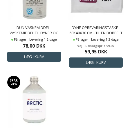
DUN VASKEMIDDEL -
DYNE OPBEVARINGSTASKE -
VASKEMIDDEL TIL DYNER OG
60X40X30 CM - TIL EN DOBBELT
PUDER
DYNE OG PUDER
På lager - Levering 1-2 dage
På lager - Levering 1-2 dage
78,00
DKK
99,95
59,95
DKK
SPAR
23%