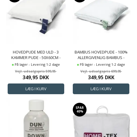
HOVEDPUDE MED ULD - 3
BAMBUS HOVEDPUDE - 100%
KAMMER PUDE - 50X60CM -
ALLERGIVENLIG BAMBUS -
NATURE BY BORG
50X60 CM - 3 KAMMER PUDE -
På lager - Levering 1-2 dage
På lager - Levering 1-2 dage
NATURE BY BORG
599,95
699,95
349,95
DKK
349,95
DKK
SPAR
40%