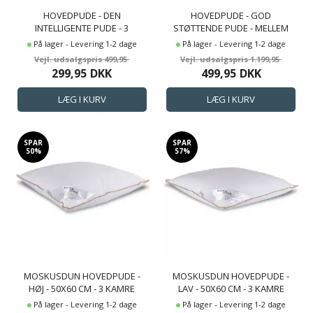
HOVEDPUDE - DEN
HOVEDPUDE - GOD
INTELLIGENTE PUDE - 3
STØTTENDE PUDE - MELLEM
KAMMER MELLEM HOVEDPUDE
PUDE - 4 KAMMER PUDE -
På lager - Levering 1-2 dage
På lager - Levering 1-2 dage
- 50X60 CM - BORG LIVING
50X60 CM - ZEN SLEEP
499,95
1.199,95
299,95
DKK
499,95
DKK
SPAR
SPAR
50%
57%
MOSKUSDUN HOVEDPUDE -
MOSKUSDUN HOVEDPUDE -
HØJ - 50X60 CM - 3 KAMRE
LAV - 50X60 CM - 3 KAMRE
HOVEDPUDE - BORG LIVING
HOVEDPUDE - BORG LIVING
På lager - Levering 1-2 dage
På lager - Levering 1-2 dage