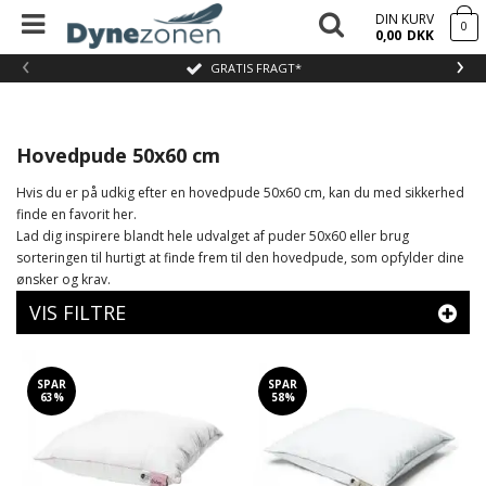
DIN KURV
0
0,00
DKK
‹
›
GRATIS FRAGT*
Hovedpude 50x60 cm
Hvis du er på udkig efter en hovedpude 50x60 cm, kan du med sikkerhed
finde en favorit her.
Lad dig inspirere blandt hele udvalget af puder 50x60 eller brug
sorteringen til hurtigt at finde frem til den hovedpude, som opfylder dine
ønsker og krav.
VIS FILTRE
SPAR
SPAR
63%
58%