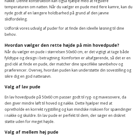
nakke. Denne konstruktion kan også hjælpe med at regulere
temperaturen om natten. Når du vælger en pude med flere kamre, kan du
nyde godt af en længere holdbarhed på grund af den jævne
slidfordeling.
Udforsk vores udvalg af puder for at finde den ideelle løsning til dine
behov.
Hvordan vælger den rette højde på min hovedpude?
Når du vælger en pude i størrelsen 50x60 cm, er det vigtigt at tage både
fyldtype og design i betragtning. Komforten er altafgørende, så det er en
god idé at finde en pude, der matcher dine specifikke søvnbehov og
præferencer. Overvej, hvordan puden kan understøtte din sovestilling og
sikre dig en god nattesøvn.
Valg af lav pude
En lav hovedpude på 50x60 cm passer godt til ryg- og mavesovere, da
den giver mindre løft til hoved og nakke. Dette hjælper med at
opretholde en korrekt rygstilling og kan mindske risikoen for spændinger
i nakke og skuldre. En lav pude er perfekt til dem, der søger en diskret
støtte uden for meget højde.
Valg af mellem høj pude