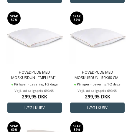
SPAR
SPAR
57%
57%
HOVEDPUDE MED
HOVEDPUDE MED
MOSKUSDUN - "MELLEM" -
MOSKUSDUN - 50X60 CM -
50X60CM - 3 KAMRE PUDE -
MELLEM PUDE - ÅRSPUDEN
På lager - Levering 1-2 dage
På lager - Levering 1-2 dage
BORG LIVING
2024 - 3 KAMRE - BORG LIVING
699,95
699,95
299,95
DKK
299,95
DKK
SPAR
SPAR
60%
57%