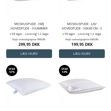
MOSKUSPUDE - HØJ
MOSKUSPUDE - LAV
HOVEDPUDE - 3 KAMMER
HOVEDPUDE - 50X60 CM - 3
HOVEDPUDE - 50X60 CM - ZEN
KAMMER HOVEDPUDE - ZEN
På lager - Levering 1-2 dage
På lager - Levering 1-2 dage
SLEEP
SLEEP
799,95
599,95
299,95
DKK
199,95
DKK
SPAR
SPAR
53%
54%