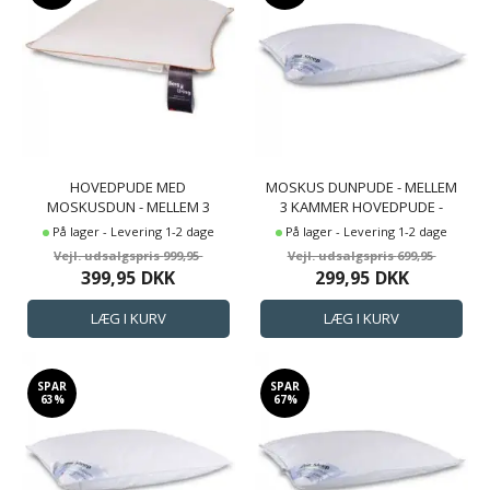
HOVEDPUDE MED
MOSKUS DUNPUDE - MELLEM
MOSKUSDUN - MELLEM 3
3 KAMMER HOVEDPUDE -
KAMRE PUDE - 50X60CM -
50X60 CM - ZEN SLEEP
På lager - Levering 1-2 dage
På lager - Levering 1-2 dage
BORG LIVING
999,95
699,95
399,95
DKK
299,95
DKK
SPAR
SPAR
63%
67%