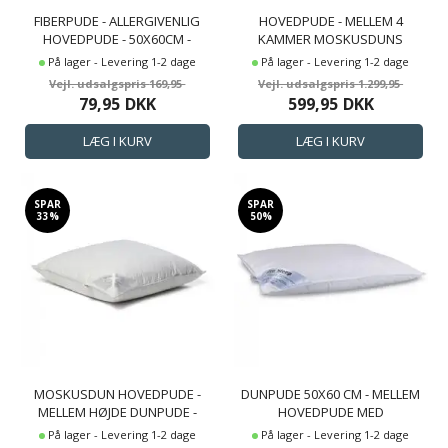
FIBERPUDE - ALLERGIVENLIG
HOVEDPUDE - MELLEM 4
HOVEDPUDE - 50X60CM -
KAMMER MOSKUSDUNS
MELLEM HØJDE PUDE - ZEN
HOVEDPUDE - 50X60 CM -
På lager - Levering 1-2 dage
På lager - Levering 1-2 dage
SLEEP
BORG LIVING
169,95
1.299,95
79,95
DKK
599,95
DKK
SPAR
SPAR
33%
50%
MOSKUSDUN HOVEDPUDE -
DUNPUDE 50X60 CM - MELLEM
MELLEM HØJDE DUNPUDE -
HOVEDPUDE MED
50X60 CM - 3 KAMMER PUDE -
MOSKUSDUN - 1 KAMMER
På lager - Levering 1-2 dage
På lager - Levering 1-2 dage