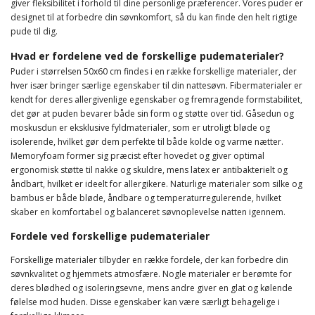
giver fleksibilitet i forhold til dine personlige præferencer. Vores puder er
designet til at forbedre din søvnkomfort, så du kan finde den helt rigtige
pude til dig.
Hvad er fordelene ved de forskellige pudematerialer?
Puder i størrelsen 50x60 cm findes i en række forskellige materialer, der
hver især bringer særlige egenskaber til din nattesøvn. Fibermaterialer er
kendt for deres allergivenlige egenskaber og fremragende formstabilitet,
det gør at puden bevarer både sin form og støtte over tid. Gåsedun og
moskusdun er eksklusive fyldmaterialer, som er utroligt bløde og
isolerende, hvilket gør dem perfekte til både kolde og varme nætter.
Memoryfoam former sig præcist efter hovedet og giver optimal
ergonomisk støtte til nakke og skuldre, mens latex er antibakterielt og
åndbart, hvilket er ideelt for allergikere. Naturlige materialer som silke og
bambus er både bløde, åndbare og temperaturregulerende, hvilket
skaber en komfortabel og balanceret søvnoplevelse natten igennem.
Fordele ved forskellige pudematerialer
Forskellige materialer tilbyder en række fordele, der kan forbedre din
søvnkvalitet og hjemmets atmosfære. Nogle materialer er berømte for
deres blødhed og isoleringsevne, mens andre giver en glat og kølende
følelse mod huden. Disse egenskaber kan være særligt behagelige i