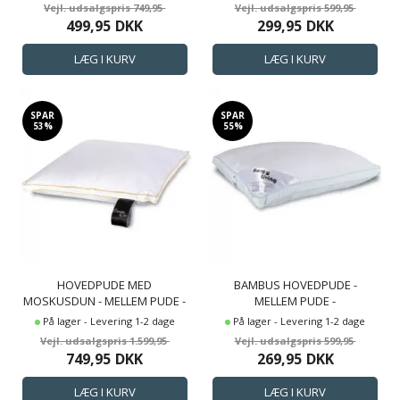
NORDSTRAND HOME
HOVEDPUDE - ZEN SLEEP
749,95
599,95
499,95
DKK
299,95
DKK
SPAR
SPAR
53%
55%
HOVEDPUDE MED
BAMBUS HOVEDPUDE -
MOSKUSDUN - MELLEM PUDE -
MELLEM PUDE -
3 KAMMER DUNPUDE - 50X60
ALLERGIVENLIG - 50X60 CM -
På lager - Levering 1-2 dage
På lager - Levering 1-2 dage
CM - PREMIUM BY BORG
BORG LIVING
1.599,95
599,95
749,95
DKK
269,95
DKK