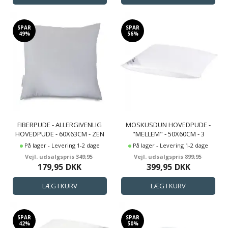
SPAR
SPAR
49%
56%
FIBERPUDE - ALLERGIVENLIG
MOSKUSDUN HOVEDPUDE -
HOVEDPUDE - 60X63CM - ZEN
"MELLEM" - 50X60CM - 3
SLEEP
KAMRE PUDE - BORG LIVING
På lager - Levering 1-2 dage
På lager - Levering 1-2 dage
349,95
899,95
179,95
DKK
399,95
DKK
SPAR
SPAR
42%
50%