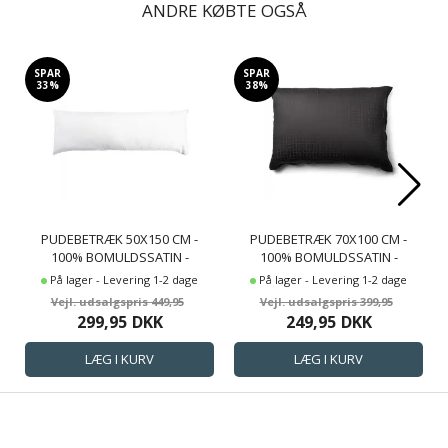
ANDRE KØBTE OGSÅ
SPAR
SPAR
33%
38%
PUDEBETRÆK 50X150 CM -
PUDEBETRÆK 70X100 CM -
100% BOMULDSSATIN -
100% BOMULDSSATIN -
MULTIPUDE - KLASSISK HVIDE
GAVLPUDE - MØRKEGRÅT
På lager - Levering 1-2 dage
På lager - Levering 1-2 dage
STRIBER
JACQUARDVÆVET
449,95
399,95
299,95
DKK
249,95
DKK