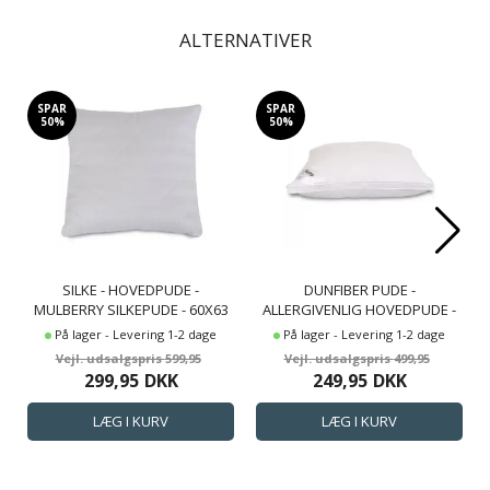
ALTERNATIVER
SPAR
SPAR
50%
50%
SILKE - HOVEDPUDE -
DUNFIBER PUDE -
MULBERRY SILKEPUDE - 60X63
ALLERGIVENLIG HOVEDPUDE -
CM - BORG LIVING
60X63 CM - MELLEM - ZEN SLEEP
På lager - Levering 1-2 dage
På lager - Levering 1-2 dage
599,95
499,95
299,95
DKK
249,95
DKK