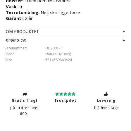
Bolster:
100% bomulds cambric
Vask
: Ja
Tørretumbling:
Nej, skal ligge tørre
Garanti:
2 år
OM PRODUKTET
SPØRG OS
Varenummer:
UD2001-11
Brand:
Nature By Borg
EAN:
5714589849824
Gratis fragt
Trustpilot
Levering
på ordrer over
1-2 hverdage
600,-