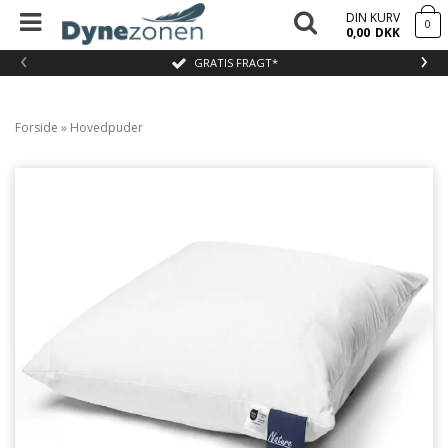
DIN KURV
0
0,00
DKK
‹
›
GRATIS FRAGT*
Forside
»
Hovedpuder