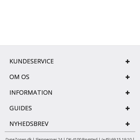
KUNDESERVICE
OM OS
INFORMATION
GUIDES
NYHEDSBREV
DyneZonen.dk | Sleipnersvej 24 | DK-4100 Ringsted | (+45) 69 15 19 10 |