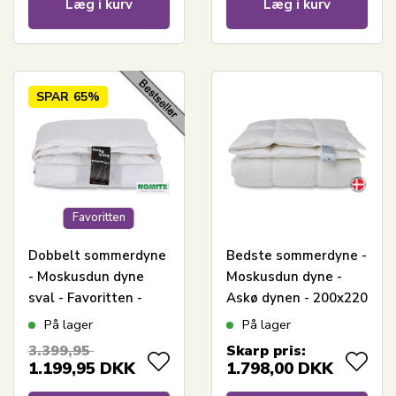
Læg i kurv
Læg i kurv
SPAR
65%
Favoritten
Dobbelt sommerdyne
Bedste sommerdyne -
- Moskusdun dyne
Moskusdun dyne -
sval - Favoritten -
Askø dynen - 200x220
200x220 cm - Bedste
cm - Quilts Of
På lager
På lager
dundyne tilbud på
Denmark
3.399,95
Skarp pris:
moskusdun
1.199,95
DKK
1.798,00
DKK