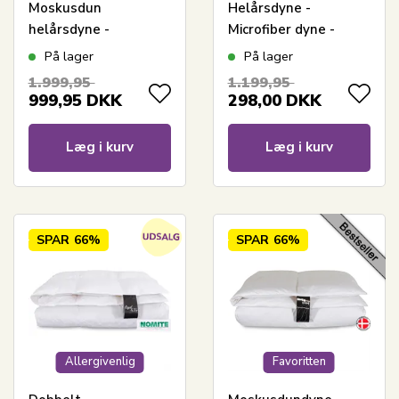
Moskusdun
Helårsdyne -
helårsdyne -
Microfiber dyne -
Allergivenlig
200x220 cm - Borg
På lager
På lager
dobbeltdyne -
Living
1.999,95
1.199,95
200x220 cm -
999,95
DKK
298,00
DKK
Nordstrand Home
dyne
Læg i kurv
Læg i kurv
SPAR
66%
SPAR
66%
Allergivenlig
Favoritten