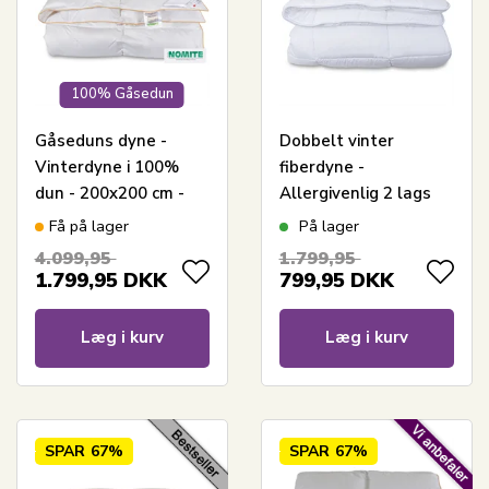
100% Gåsedun
Gåseduns dyne -
Dobbelt vinter
Vinterdyne i 100%
fiberdyne -
dun - 200x200 cm -
Allergivenlig 2 lags
Borg Living
termodyne - 200x200
Få på lager
På lager
cm - Fugt
4.099,95
1.799,95
absorberende
1.799,95
DKK
799,95
DKK
vinterdyne med
hulfibre
Læg i kurv
Læg i kurv
SPAR
67%
SPAR
67%