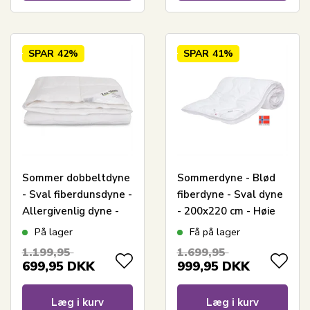
SPAR
42%
SPAR
41%
Sommer dobbeltdyne
Sommerdyne - Blød
- Sval fiberdunsdyne -
fiberdyne - Sval dyne
Allergivenlig dyne -
- 200x220 cm - Høie
200x220 cm - Zen
dyne Gemini
På lager
Få på lager
Sleep
1.199,95
1.699,95
699,95
DKK
999,95
DKK
Læg i kurv
Læg i kurv