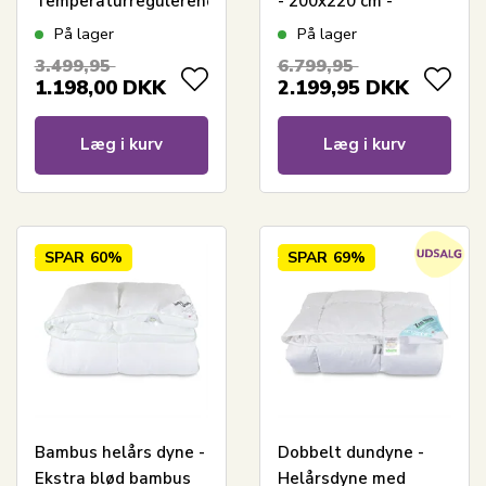
Temperaturregulerende
- 200x220 cm -
dyne - 200x220 cm -
Nordstrand Home
På lager
På lager
Nordstrand Home
moskusdyne med
3.499,95
6.799,95
helårsdyne
bomuldssatin bolstre
1.198,00
DKK
2.199,95
DKK
Læg i kurv
Læg i kurv
SPAR
60%
SPAR
69%
Bambus helårs dyne -
Dobbelt dundyne -
Ekstra blød bambus
Helårsdyne med