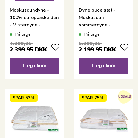
Moskusdundyne -
Dyne pude sæt -
100% europæiske dun
Moskusdun
- Vinterdyne -
sommerdyne -
140x220 cm - Dansk
Sommerdyne
På lager
På lager
produceret - Royal By
200x200 cm + 2 puder
4.399,95
5.399,95
Borg - Ekstra varm
på 60x63 cm - Borg
2.399,95
DKK
2.199,95
DKK
dyne
Living
Læg i kurv
Læg i kurv
SPAR
53%
SPAR
75%