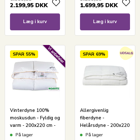
2.199,95
DKK
1.699,95
DKK
Læg i kurv
Læg i kurv
SPAR
55%
SPAR
69%
Vinterdyne 100%
Allergivenlig
moskusdun - Fyldig og
fiberdyne -
varm - 200x220 cm -
Helårsdyne - 200x220
Borg Living
cm - Let
På lager
På lager