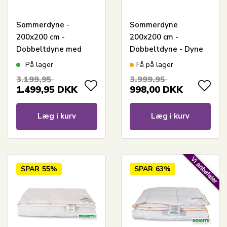
Sommerdyne -
Sommerdyne
200x200 cm -
200x200 cm -
Dobbeltdyne med
Dobbeltdyne - Dyne
100% gåsedun - Borg
med moskusdun -
På lager
Få på lager
Living let
Borg Living let og
3.199,95
3.999,95
sommerdyne
luftig sommerdyne
1.499,95
DKK
998,00
DKK
dobbelt
Læg i kurv
Læg i kurv
SPAR
55%
SPAR
63%