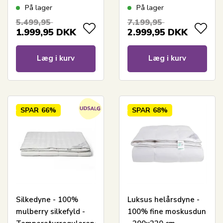
Moskusdundyne med
200x220 cm -
På lager
På lager
klasse 1 moskusdun -
Premium By Borg -
5.499,95
7.199,95
SLEEP TECH By Borg
Gulddynen
1.999,95
DKK
2.999,95
DKK
Air flow dundyne
Læg i kurv
Læg i kurv
SPAR
66%
SPAR
68%
Silkedyne - 100%
Luksus helårsdyne -
mulberry silkefyld -
100% fine moskusdun