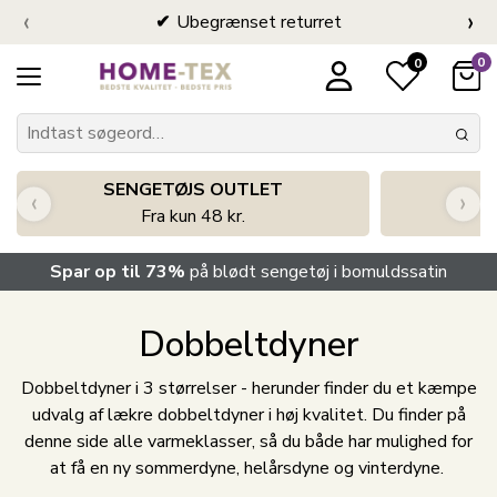
‹
›
Ubegrænset returret
0
0
SENGETØJS OUTLET
‹
›
Fra kun 48 kr.
Spar op til 73%
på blødt sengetøj i bomuldssatin
Dobbeltdyner
Dobbeltdyner i 3 størrelser - herunder finder du et kæmpe
udvalg af lækre dobbeltdyner i høj kvalitet. Du finder på
denne side alle varmeklasser, så du både har mulighed for
at få en ny sommerdyne, helårsdyne og vinterdyne.