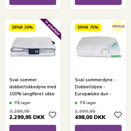
SPAR
30%
SPAR
75%
Sval sommer
Sval sommerdyne -
dobbeltsilkedyne med
Dobbeltdyne -
100% langfibret silke
Europæiske dun -
- 200x220 cm - Nordic
200x220 cm - Zen
På lager
På lager
comfort Superior
Sleep
3.299,95
1.999,95
2.299,95
DKK
498,00
DKK