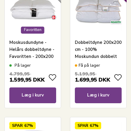
Favoritten
Moskusdundyne -
Dobbeltdyne 200x200
Helårs dobbeltdyne -
cm - 100%
Favoritten - 200x200
Moskundun dobbelt
cm - Bedste dundyne
helårs dyne - Borg
På lager
Få på lager
tilbud på moskusdun
Living dyne
4.799,95
5.199,95
1.599,95
DKK
1.699,95
DKK
Læg i kurv
Læg i kurv
SPAR
67%
SPAR
67%