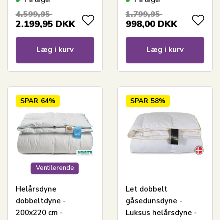
allergivenlig
4.599,95
1.799,95
fiberdyne
2.199,95
DKK
998,00
DKK
Læg i kurv
Læg i kurv
SPAR
64%
SPAR
58%
Ventilerende
Helårsdyne
Let dobbelt
dobbeltdyne -
gåsedunsdyne -
200x220 cm -
Luksus helårsdyne -