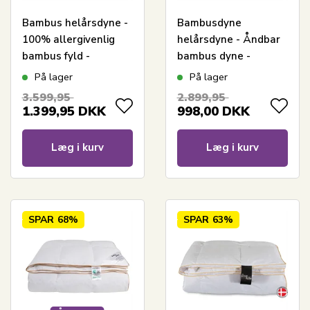
Bambus helårsdyne -
Bambusdyne
100% allergivenlig
helårsdyne - Åndbar
bambus fyld -
bambus dyne -
200x220 cm - Nature
200x220 cm - Nature
På lager
På lager
By Borg bambusdyne
By Borg bambusdyne
3.599,95
2.899,95
1.399,95
DKK
998,00
DKK
Læg i kurv
Læg i kurv
SPAR
68%
SPAR
63%