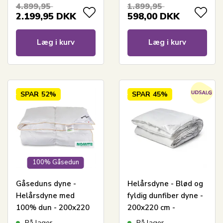
fugttransporterende
4.899,95
1.899,95
dyne - Nordstrand
2.199,95
DKK
598,00
DKK
Home dyne
Læg i kurv
Læg i kurv
SPAR
52%
SPAR
45%
100% Gåsedun
Gåseduns dyne -
Helårsdyne - Blød og
Helårsdyne med
fyldig dunfiber dyne -
100% dun - 200x220
200x220 cm -
cm - Borg Living
Nordstrand Home
På lager
På lager