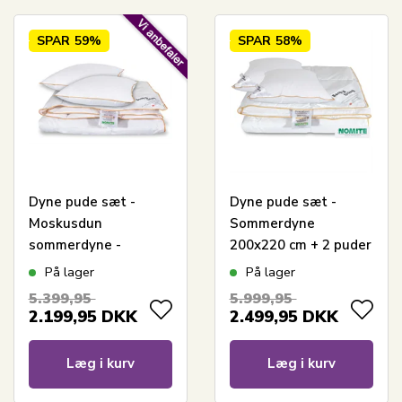
SPAR
59%
SPAR
58%
Dyne pude sæt -
Dyne pude sæt -
Moskusdun
Sommerdyne
sommerdyne -
200x220 cm + 2 puder
Sommerdyne
med gåsedun -
På lager
På lager
200x220 cm + 2 puder
Sommer gåseduns
5.399,95
5.999,95
på 60x63 cm - Borg
dyne og pude sæt -
2.199,95
DKK
2.499,95
DKK
Living
Borg Living
Læg i kurv
Læg i kurv