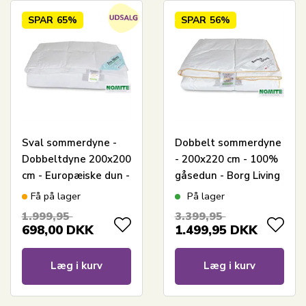
SPAR
65%
SPAR
56%
Sval sommerdyne -
Dobbelt sommerdyne
Dobbeltdyne 200x200
- 200x220 cm - 100%
cm - Europæiske dun -
gåsedun - Borg Living
Zen Sleep
let sommerdyne
Få på lager
På lager
1.999,95
3.399,95
698,00
DKK
1.499,95
DKK
Læg i kurv
Læg i kurv