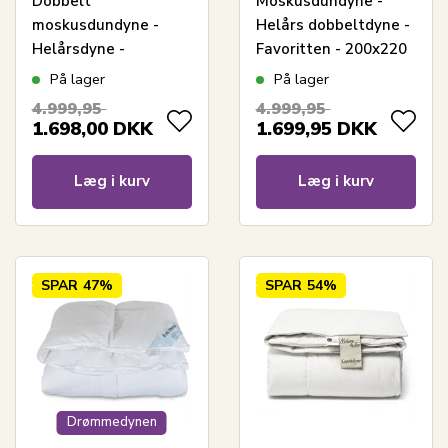
Dobbelt
Moskusdundyne -
moskusdundyne -
Helårs dobbeltdyne -
Helårsdyne -
Favoritten - 200x220
Europæiske
cm - Bedste dundyne
På lager
På lager
moskusdun - 200x220
tilbud på moskusdun
4.999,95
4.999,95
cm - Dansk
1.698,00
DKK
1.699,95
DKK
produceret - Royal By
Borg - Varm
Læg i kurv
Læg i kurv
dobbeltdundyne
SPAR
47%
SPAR
54%
Drømmedynen