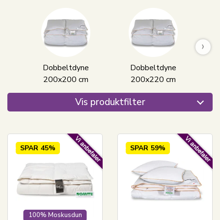
›
Dobbeltdyne
Dobbeltdyne
K
200x200 cm
200x220 cm
Vis produktfilter
SPAR
45%
SPAR
59%
100% Moskusdun