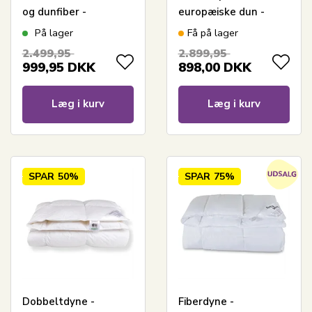
og dunfiber -
europæiske dun -
Allergivenlig -
200x220 cm - Zen
På lager
Få på lager
200x220 cm - Borg
Sleep allergivenlig
2.499,95
2.899,95
Living
dyne
999,95
DKK
898,00
DKK
Læg i kurv
Læg i kurv
SPAR
50%
SPAR
75%
Dobbeltdyne -
Fiberdyne -