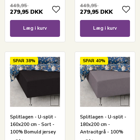
Stræklagen til
Stræklagen til
449,95
449,95
elevationsseng
elevationsseng
279,95
DKK
279,95
DKK
Læg i kurv
Læg i kurv
SPAR
38%
SPAR
40%
Splitlagen - U-split -
Splitlagen - U-split -
160x200 cm - Sort -
180x200 cm -
100% Bomuld jersey
Antracitgrå - 100%
lagen - Stræklagen til
Bomuld jersey lagen -