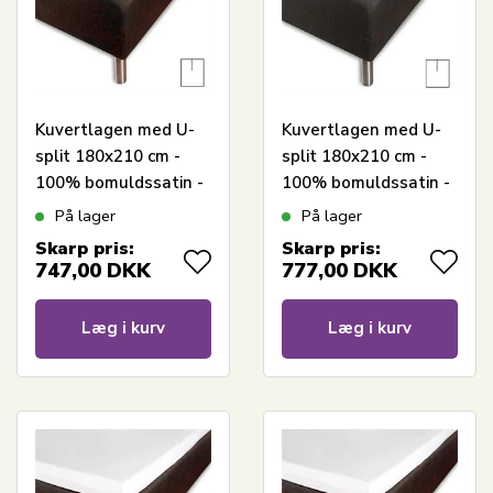
Kuvertlagen med U-
Kuvertlagen med U-
split 180x210 cm -
split 180x210 cm -
100% bomuldssatin -
100% bomuldssatin -
Splitlængde 70 cm -
Splitlængde 90 cm -
På lager
På lager
Hvidt lagen til
Antracit gråt lagen til
Skarp pris:
Skarp pris:
topmadras - Borås
topmadras - Borås
747,00
DKK
777,00
DKK
Cotton Cloud satin
Cotton Cloud satin
lagen
lagen
Læg i kurv
Læg i kurv