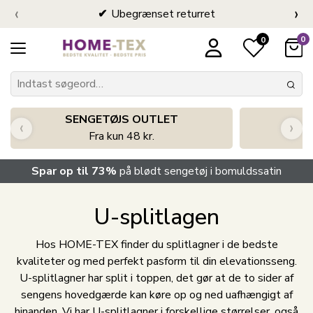
‹
›
Ubegrænset returret
0
0
SENGETØJS OUTLET
‹
›
Fra kun 48 kr.
Spar op til 73%
på blødt sengetøj i bomuldssatin
U-splitlagen
Hos HOME-TEX finder du splitlagner i de bedste
kvaliteter og med perfekt pasform til din elevationsseng.
U-splitlagner har split i toppen, det gør at de to sider af
sengens hovedgærde kan køre op og ned uafhængigt af
hinanden. Vi har U-splitlagner i forskellige størrelser, også