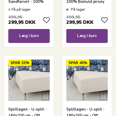
Sandfarvet - 100%
100% Bomuld jersey
Bomuld jersey lagen -
lagen - Stræklagen til
Få på lager
På lager
Stræklagen til
elevationsseng
499,95
499,95
elevationsseng
299,95
DKK
299,95
DKK
Læg i kurv
Læg i kurv
SPAR
33%
SPAR
45%
Splitlagen - U-split -
Splitlagen - U-split -
160x200 cm - Off
180x200 cm - Off