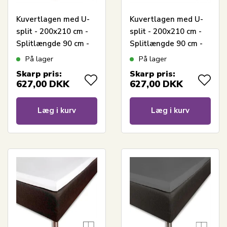
Kuvertlagen med U-
Kuvertlagen med U-
split - 200x210 cm -
split - 200x210 cm -
Splitlængde 90 cm -
Splitlængde 90 cm -
Grå - 100%
Hvid - 100%
På lager
På lager
Bomuldssatin - Borås
Bomuldssatin - Borås
Skarp pris:
Skarp pris:
Cotton
Cotton
627,00
DKK
627,00
DKK
Læg i kurv
Læg i kurv