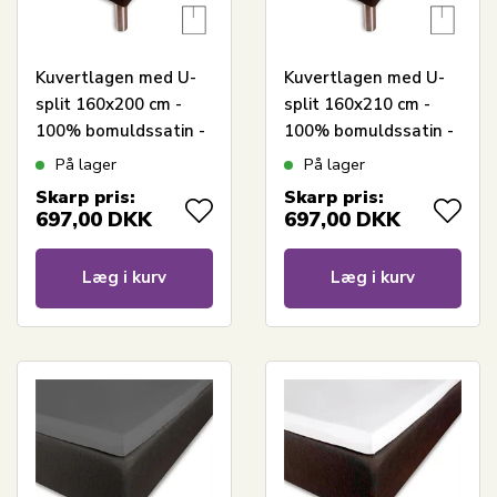
Kuvertlagen med U-
Kuvertlagen med U-
split 160x200 cm -
split 160x210 cm -
100% bomuldssatin -
100% bomuldssatin -
Splitlængde 90 cm -
Splitlængde 80 cm -
På lager
På lager
Hvidt lagen til
Hvidt lagen til
Skarp pris:
Skarp pris:
topmadras - Borås
topmadras - Borås
697,00
DKK
697,00
DKK
Cotton Cloud satin
Cotton Cloud satin
lagen
lagen
Læg i kurv
Læg i kurv