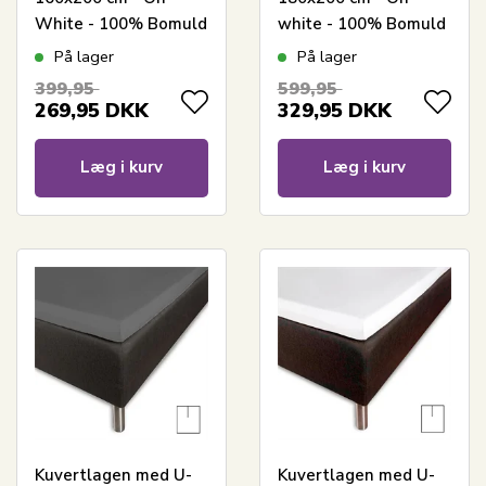
White - 100% Bomuld
white - 100% Bomuld
jersey lagen -
jersey lagen -
På lager
På lager
Stræklagen til
Stræklagen til
399,95
599,95
elevationsseng
elevationsseng
269,95
DKK
329,95
DKK
Læg i kurv
Læg i kurv
Kuvertlagen med U-
Kuvertlagen med U-