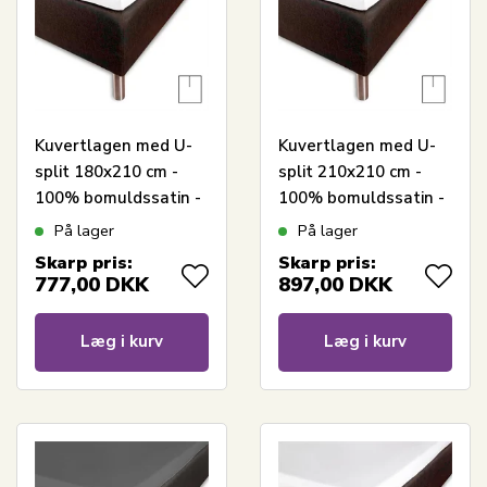
Kuvertlagen med U-
Kuvertlagen med U-
split 180x210 cm -
split 210x210 cm -
100% bomuldssatin -
100% bomuldssatin -
Splitlængde 90 cm -
Splitlængde 70 cm -
På lager
På lager
Hvidt lagen til
Hvidt lagen til
Skarp pris:
Skarp pris:
topmadras - Borås
topmadras - Borås
777,00
DKK
897,00
DKK
Cotton Cloud satin
Cotton Cloud satin
lagen
lagen
Læg i kurv
Læg i kurv