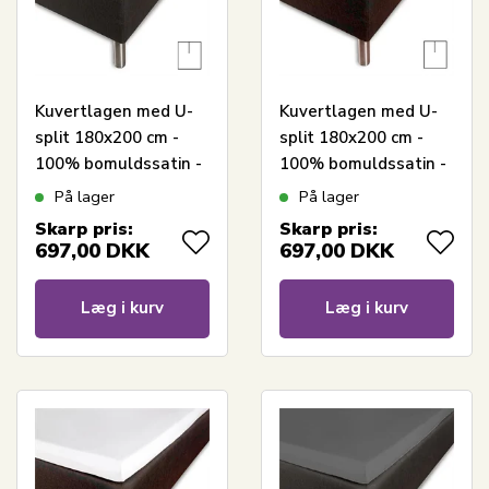
Kuvertlagen med U-
Kuvertlagen med U-
split 180x200 cm -
split 180x200 cm -
100% bomuldssatin -
100% bomuldssatin -
Splitlængde 90 cm -
Splitlængde 90 cm -
På lager
På lager
Antracit gråt lagen til
Hvidt lagen til
Skarp pris:
Skarp pris:
topmadras - Borås
topmadras - Borås
697,00
DKK
697,00
DKK
Cotton Cloud satin
Cotton Cloud satin
lagen
lagen
Læg i kurv
Læg i kurv