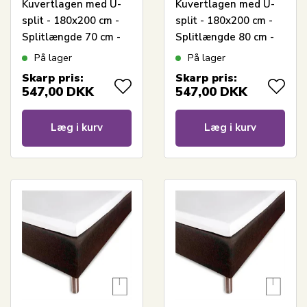
Kuvertlagen med U-
Kuvertlagen med U-
split - 180x200 cm -
split - 180x200 cm -
Splitlængde 70 cm -
Splitlængde 80 cm -
Hvid - 100%
Antracit - 100%
På lager
På lager
Bomuldssatin - Borås
Bomuldssatin - Borås
Skarp pris:
Skarp pris:
Cotton
Cotton
547,00
DKK
547,00
DKK
Læg i kurv
Læg i kurv