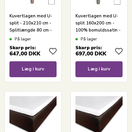
Kuvertlagen med U-
Kuvertlagen med U-
split - 210x210 cm -
split 160x200 cm -
Splitlængde 80 cm -
100% bomuldssatin -
Hvid - 100%
Splitlængde 90 cm -
På lager
På lager
Bomuldssatin - Borås
Antracit gråt lagen til
Skarp pris:
Skarp pris:
Cotton
topmadras - Borås
647,00
DKK
697,00
DKK
Cotton Cloud satin
lagen
Læg i kurv
Læg i kurv