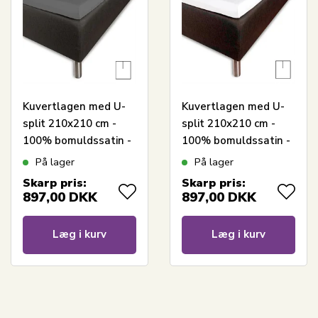
Kuvertlagen med U-
Kuvertlagen med U-
split 210x210 cm -
split 210x210 cm -
100% bomuldssatin -
100% bomuldssatin -
Splitlængde 90 cm -
Splitlængde 90 cm -
På lager
På lager
Antracit gråt lagen til
Hvidt lagen til
Skarp pris:
Skarp pris:
topmadras - Borås
topmadras - Borås
897,00
DKK
897,00
DKK
Cotton Cloud satin
Cotton Cloud satin
lagen
lagen
Læg i kurv
Læg i kurv