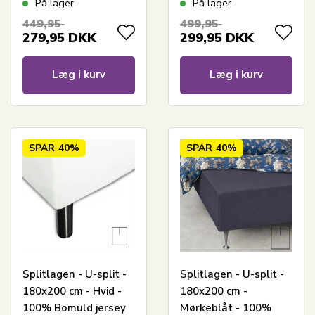
På lager
På lager
elevationsseng
Stræklagen til
449,95
499,95
elevationsseng
279,95
DKK
299,95
DKK
Læg i kurv
Læg i kurv
SPAR
40%
SPAR
40%
Splitlagen - U-split -
Splitlagen - U-split -
180x200 cm - Hvid -
180x200 cm -
100% Bomuld jersey
Mørkeblåt - 100%