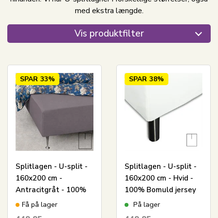
med ekstra længde.
Vis produktfilter
SPAR
33%
SPAR
38%
Splitlagen - U-split -
Splitlagen - U-split -
160x200 cm -
160x200 cm - Hvid -
Antracitgråt - 100%
100% Bomuld jersey
Bomuld jersey lagen -
lagen - Stræklagen til
Få på lager
På lager
Stræklagen til
elevationsseng