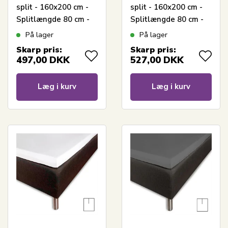
split - 160x200 cm -
split - 160x200 cm -
Splitlængde 80 cm -
Splitlængde 80 cm -
Antracit - 100%
Hvid - 100%
På lager
På lager
Bomuldssatin - Borås
Bomuldssatin - Borås
Skarp pris:
Skarp pris:
Cotton
Cotton
497,00
DKK
527,00
DKK
Læg i kurv
Læg i kurv