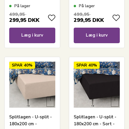
lagen - Stræklagen til
Bomuld jersey lagen -
På lager
På lager
elevationsseng
Stræklagen til
499,95
499,95
elevationsseng
299,95
DKK
299,95
DKK
Læg i kurv
Læg i kurv
SPAR
40%
SPAR
40%
Splitlagen - U-split -
Splitlagen - U-split -
180x200 cm -
180x200 cm - Sort -