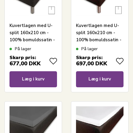
Kuvertlagen med U-
Kuvertlagen med U-
split 160x210 cm -
split 160x210 cm -
100% bomuldssatin -
100% bomuldssatin -
Splitlængde 90 cm -
Splitlængde 90 cm -
På lager
På lager
Antracit gråt lagen til
Hvidt lagen til
Skarp pris:
Skarp pris:
topmadras - Borås
topmadras - Borås
677,00
DKK
697,00
DKK
Cotton Cloud satin
Cotton Cloud satin
lagen
lagen
Læg i kurv
Læg i kurv