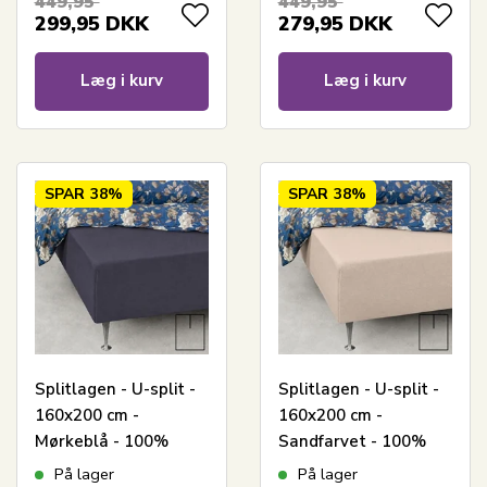
449,95
449,95
elevationsseng
299,95
DKK
279,95
DKK
Læg i kurv
Læg i kurv
SPAR
38%
SPAR
38%
Splitlagen - U-split -
Splitlagen - U-split -
160x200 cm -
160x200 cm -
Mørkeblå - 100%
Sandfarvet - 100%
Bomuld jersey lagen -
Bomuld jersey lagen -
På lager
På lager