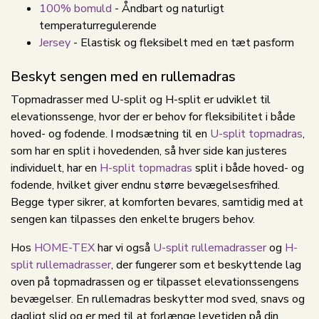
100% bomuld
- Åndbart og naturligt
temperaturregulerende
Jersey
- Elastisk og fleksibelt med en tæt pasform
Beskyt sengen med en rullemadras
Topmadrasser med U-split og H-split er udviklet til
elevationssenge, hvor der er behov for fleksibilitet i både
hoved- og fodende. I modsætning til en
U-split topmadras
,
som har en split i hovedenden, så hver side kan justeres
individuelt, har en
H-split topmadras
split i både hoved- og
fodende, hvilket giver endnu større bevægelsesfrihed.
Begge typer sikrer, at komforten bevares, samtidig med at
sengen kan tilpasses den enkelte brugers behov.
Hos
HOME-TEX
har vi også
U-split rullemadrasser
og
H-
split rullemadrasser
, der fungerer som et beskyttende lag
oven på topmadrassen og er tilpasset elevationssengens
bevægelser. En rullemadras beskytter mod sved, snavs og
dagligt slid og er med til at forlænge levetiden på din