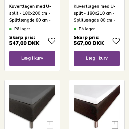
Kuvertlagen med U-
Kuvertlagen med U-
split - 180x200 cm -
split - 180x210 cm -
Splitlængde 80 cm -
Splitlængde 80 cm -
Hvid - 100%
Hvid - 100%
På lager
På lager
Bomuldssatin - Borås
Bomuldssatin - Borås
Skarp pris:
Skarp pris:
Cotton
Cotton
547,00
DKK
567,00
DKK
Læg i kurv
Læg i kurv