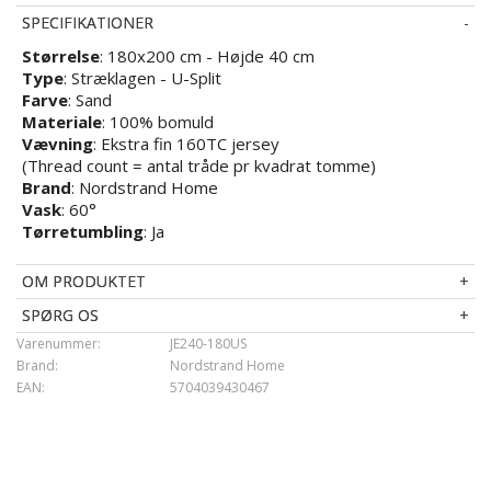
SPECIFIKATIONER
Størrelse
: 180x200 cm - Højde 40 cm
Type
: Stræklagen - U-Split
Farve
: Sand
Materiale
: 100% bomuld
Vævning
: Ekstra fin 160TC jersey
(Thread count = antal tråde pr kvadrat tomme)
Brand
: Nordstrand Home
Vask
: 60°
Tørretumbling
: Ja
OM PRODUKTET
SPØRG OS
Varenummer:
JE240-180US
Brand:
Nordstrand Home
EAN:
5704039430467