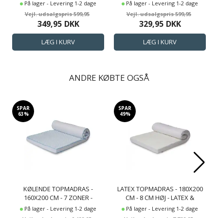
BOMULD JERSEY LAGEN -
BOMULD JERSEY LAGEN -
På lager - Levering 1-2 dage
På lager - Levering 1-2 dage
STRÆKLAGEN TIL
STRÆKLAGEN TIL
599,95
599,95
ELEVATIONSSENG
ELEVATIONSSENG
349,95
DKK
329,95
DKK
ANDRE KØBTE OGSÅ
SPAR
SPAR
63%
49%
KØLENDE TOPMADRAS -
LATEX TOPMADRAS - 180X200
160X200 CM - 7 ZONER -
CM - 8 CM HØJ - LATEX &
LUKSUS MEMORYSKUM
NATURLATEX - ZEN SLEEP
På lager - Levering 1-2 dage
På lager - Levering 1-2 dage
TOPMADRAS 8 CM HØJ - SLEEP
TOPMADRAS TIL DOBBELT