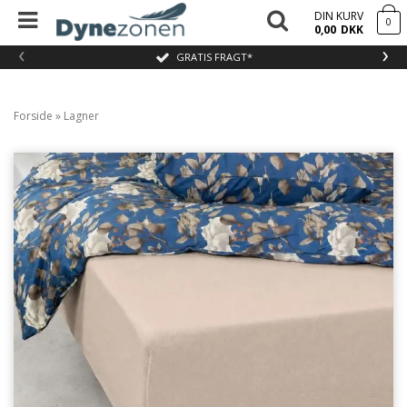
DIN KURV
0
0,00
DKK
‹
›
GRATIS FRAGT*
Forside
»
Lagner