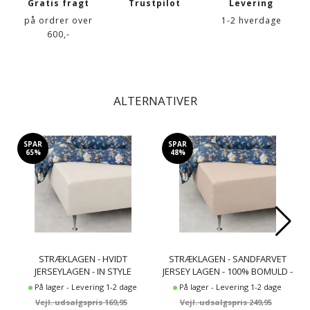
Gratis fragt
Trustpilot
Levering
på ordrer over
1-2 hverdage
600,-
ALTERNATIVER
SPAR
SPAR
65%
48%
STRÆKLAGEN - HVIDT
STRÆKLAGEN - SANDFARVET
JERSEYLAGEN - IN STYLE
JERSEY LAGEN - 100% BOMULD -
FACONLAGEN
FACONLAGEN TIL MADRAS -
På lager - Levering 1-2 dage
På lager - Levering 1-2 dage
NORDSTRAND HOME
169,95
249,95