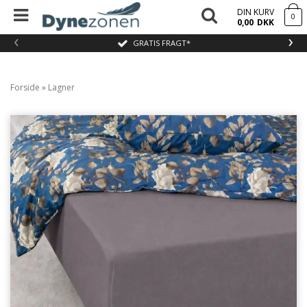
DIN KURV
0
0,00
DKK
‹
›
GRATIS FRAGT*
Forside
»
Lagner