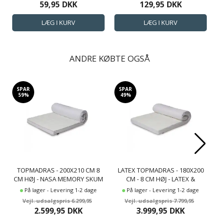
59,95
DKK
129,95
DKK
ANDRE KØBTE OGSÅ
SPAR
SPAR
59%
49%
TOPMADRAS - 200X210 CM 8
LATEX TOPMADRAS - 180X200
CM HØJ - NASA MEMORY SKUM
CM - 8 CM HØJ - LATEX &
- BORG LIVING - ERGONOMISK
NATURLATEX - ZEN SLEEP
På lager - Levering 1-2 dage
På lager - Levering 1-2 dage
TOPMADRAS
TOPMADRAS TIL DOBBELT
6.299,95
7.799,95
SENG
2.599,95
DKK
3.999,95
DKK