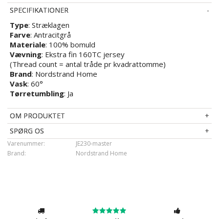
SPECIFIKATIONER
Type
: Stræklagen
Farve
: Antracitgrå
Materiale
: 100% bomuld
Vævning
: Ekstra fin 160TC jersey
(Thread count = antal tråde pr kvadrattomme)
Brand
: Nordstrand Home
Vask
: 60°
Tørretumbling
: Ja
OM PRODUKTET
SPØRG OS
Varenummer:
JE230-master
Brand:
Nordstrand Home