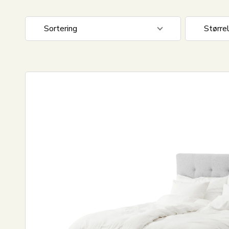
Sortering
Større
Standard visning
180x20
Pris stigende
Pris faldende
Nyeste
Mest solgte
Største besparelse