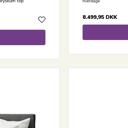
oryskum top
hverdage
8.499,95
DKK