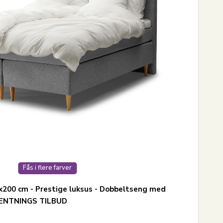
Fås i flere farver
200 cm - Prestige luksus - Dobbeltseng med
FHENTNINGS TILBUD