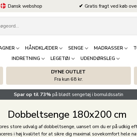
Dansk webshop
Gratis fragt ved køb ove
AGNER
HÅNDKLÆDER
SENGE
MADRASSER
T
INDRETNING
LEGETØJ
UDENDØRSLEG
DYNE OUTLET
Fra kun 68 kr.
Spar op til 73%
på blødt sengetøj i bomuldssatin
Dobbeltsenge 180x200 cm
 vores store udvalg af dobbeltsenge, uanset om du er på udkig e
ceres i høj kvalitet for at sikre dig maximal sovekomfort hele n