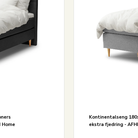
oners
Kontinentalseng 180x
nd Home
ekstra fjedring - A