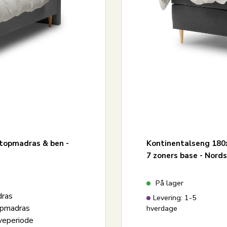
 topmadras & ben -
Kontinentalseng 180x
7 zoners base - Nor
På lager
dras
Levering: 1-5
opmadras
hverdage
veperiode