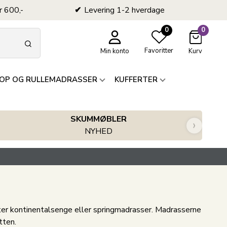
r 600,-
Levering 1-2 hverdage
0
0
Favoritter
Min konto
Kurv
OP OG RULLEMADRASSER
KUFFERTER
SKUMMØBLER
›
NYHED
fter kontinentalsenge eller springmadrasser. Madrasserne
atten.