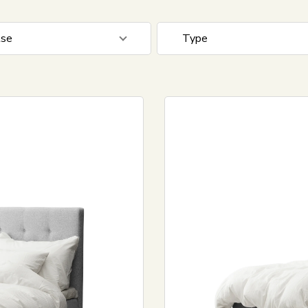
lse
Type
0 cm
15
Skum madras
Box madras
Spring madras
Kontinental