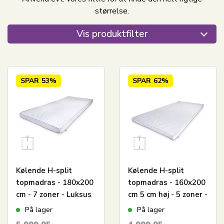
størrelse.
Vis produktfilter
SPAR
53%
SPAR
62%
Kølende H-split
Kølende H-split
topmadras - 180x200
topmadras - 160x200
cm - 7 zoner - Luksus
cm 5 cm høj - 5 zoner -
memoryskum
Memoryskum
På lager
På lager
topmadras 8 cm høj -
topmadras - SLEEP