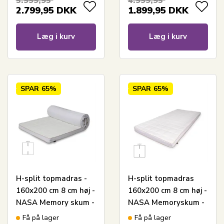
5.999,95
4.999,95
SLEEP TECH By Borg
TECH by Borg
2.799,95
DKK
1.899,95
DKK
Læg i kurv
Læg i kurv
SPAR
65%
SPAR
65%
H-split topmadras -
H-split topmadras
160x200 cm 8 cm høj -
160x200 cm 8 cm høj -
NASA Memory skum -
NASA Memoryskum -
Borg Living -
Ergonomisk
Få på lager
Få på lager