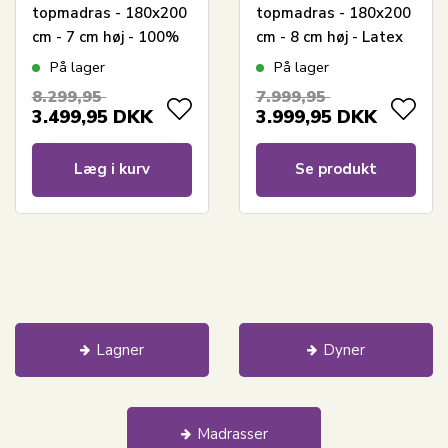
topmadras - 180x200
topmadras - 180x200
cm - 7 cm høj - 100%
cm - 8 cm høj - Latex
Talalay naturlatex -
& naturlatex - Zen
På lager
På lager
Nature By Borg
sleep topmadras til
8.299,95
7.999,95
elevationsseng
3.499,95
DKK
3.999,95
DKK
Læg i kurv
Se produkt
Lagner
Dyner
Madrasser