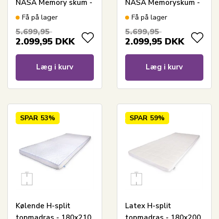
NASA Memory skum -
NASA Memoryskum -
Borg Living -
Ergonomisk
Få på lager
Få på lager
Ergonomisk
topmadras - Borg
5.699,95
5.699,95
topmadras
Living trykaflastende
2.099,95
DKK
2.099,95
DKK
madras
Læg i kurv
Læg i kurv
SPAR
53%
SPAR
59%
Kølende H-split
Latex H-split
topmadras - 180x210
topmadras - 180x200