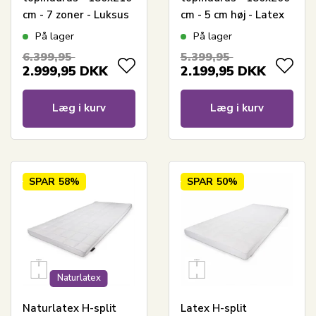
cm - 7 zoner - Luksus
cm - 5 cm høj - Latex
memoryskum
& naturlatex - Zen
På lager
På lager
topmadras 8 cm høj -
sleep topmadras til
6.399,95
5.399,95
SLEEP TECH By Borg
elevationsseng
2.999,95
DKK
2.199,95
DKK
Læg i kurv
Læg i kurv
SPAR
58%
SPAR
50%
Naturlatex
Naturlatex H-split
Latex H-split