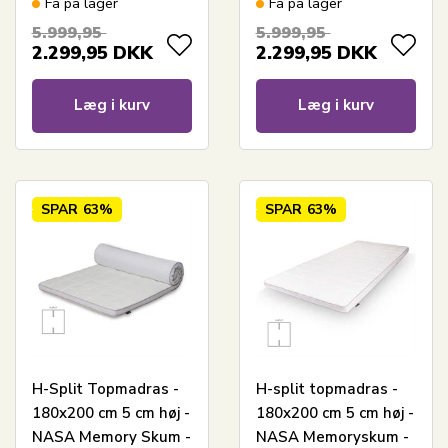
Få på lager
Få på lager
Ergonomisk
Ergonomisk
5.999,95
5.999,95
topmadras
topmadras - Borg
2.299,95
DKK
2.299,95
DKK
Living trykaflastende
madras
Læg i kurv
Læg i kurv
SPAR
63%
SPAR
63%
H-Split Topmadras -
H-split topmadras -
180x200 cm 5 cm høj -
180x200 cm 5 cm høj -
NASA Memory Skum -
NASA Memoryskum -