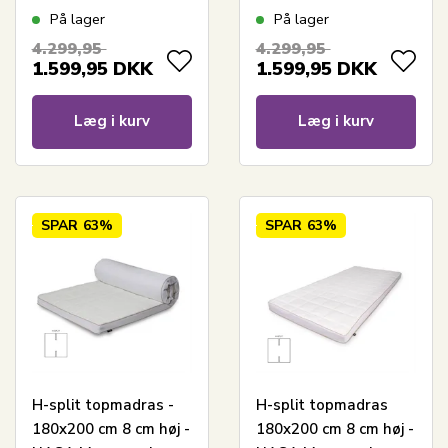
Borg Living -
Ergonomisk
På lager
På lager
Ergonomisk
topmadras - Borg
4.299,95
4.299,95
topmadras
Living
1.599,95
DKK
1.599,95
DKK
Læg i kurv
Læg i kurv
SPAR
63%
SPAR
63%
H-split topmadras -
H-split topmadras
180x200 cm 8 cm høj -
180x200 cm 8 cm høj -