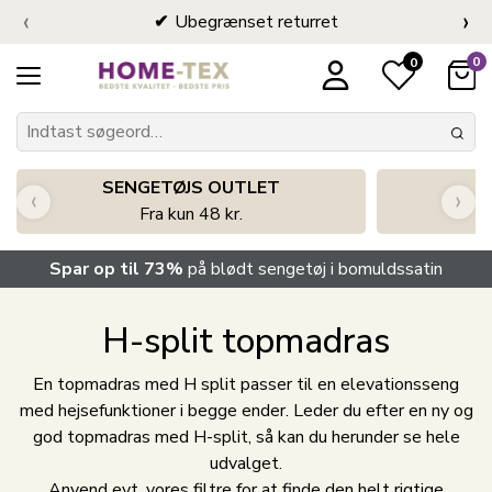
‹
›
Ubegrænset returret
0
0
SENGETØJS OUTLET
‹
›
Fra kun 48 kr.
Spar op til 73%
på blødt sengetøj i bomuldssatin
H-split topmadras
En topmadras med H split passer til en elevationsseng
med hejsefunktioner i begge ender. Leder du efter en ny og
god topmadras med H-split, så kan du herunder se hele
udvalget.
Anvend evt. vores filtre for at finde den helt rigtige