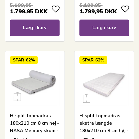
Ergonomisk
topmadras - Borg
5.199,95
5.199,95
topmadras
Living trykaflastende
1.799,95
DKK
1.799,95
DKK
madras
Læg i kurv
Læg i kurv
SPAR
62%
SPAR
62%
H-split topmadras -
H-split topmadras
180x210 cm 8 cm høj -
ekstra længde
NASA Memory skum -
180x210 cm 8 cm høj -
Borg Living -
NASA Memoryskum -