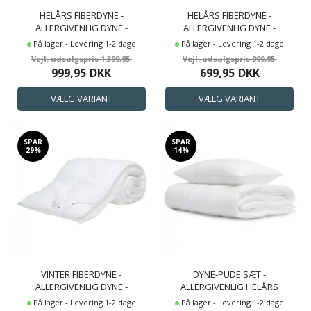
HELÅRS FIBERDYNE -
HELÅRS FIBERDYNE -
ALLERGIVENLIG DYNE -
ALLERGIVENLIG DYNE -
ALLERGO - HØIE OF
COMFORT - HØIE OF
På lager - Levering 1-2 dage
På lager - Levering 1-2 dage
SCANDINAVIA
SCANDINAVIA
1.399,95
999,95
999,95
DKK
699,95
DKK
SPAR
SPAR
29%
14%
VINTER FIBERDYNE -
DYNE-PUDE SÆT -
ALLERGIVENLIG DYNE -
ALLERGIVENLIG HELÅRS
ALLERGO - HØIE OF
FIBERDYNE OG PUDE -
På lager - Levering 1-2 dage
På lager - Levering 1-2 dage