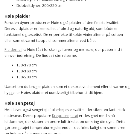
Dobbeltdyner: 200x220 cm
Høie plaider
Foruden dyner producerer Høie også plaider af den fineste kvalitet.
Deres uldplaider er fremstillet af blød og naturlig uld, som både er
funktionel og æstetisk. De er perfekte til kolde vinteraftener på sofaen
eller som et varmt tæppe til sommeraftener ved bålet.
Plaiderne
fra Høie fås i forskellige farver og mønstre, der passer ind i
enhver indretning. De findes i størrelserne:
130x170 cm
130x180 cm
130x200 cm
Uanset om du bruger plaiden som et dekorativt element eller til varme og
hygge, er Høies plaider et uundværligt tilbehør til dit hjem.
Høie sengetøj
Høie laver også sengetøj af allerhøjeste kvalitet, der sikrer en fantastisk
nattesøvn. Deres populære
Krepp sengetøj
er designet med små
luftlommer, der skaber en bedre luftcirkulation omkring din dyne. Dette
gør sengetøjet temperaturregulerende – det føles køligt om sommeren
og holder på varmen om vinteren.