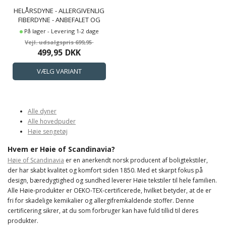
HELÅRSDYNE - ALLERGIVENLIG
FIBERDYNE - ANBEFALET OG
GODKENDT AF ASTHMA
På lager - Levering 1-2 dage
ALLERGY NORDIC - HØIE
699,95
HYGEA
499,95
DKK
Alle dyner
Alle hovedpuder
Høie sengetøj
Hvem er Høie of Scandinavia?
Høie of Scandinavia
er en anerkendt norsk producent af boligtekstiler,
der har skabt kvalitet og komfort siden 1850. Med et skarpt fokus på
design, bæredygtighed og sundhed leverer Høie tekstiler til hele familien.
Alle Høie-produkter er OEKO-TEX-certificerede, hvilket betyder, at de er
fri for skadelige kemikalier og allergifremkaldende stoffer. Denne
certificering sikrer, at du som forbruger kan have fuld tillid til deres
produkter.