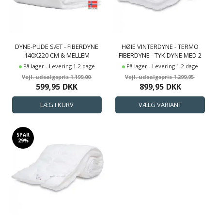
DYNE-PUDE SÆT - FIBERDYNE
HØIE VINTERDYNE - TERMO
140X220 CM & MELLEM
FIBERDYNE - TYK DYNE MED 2
FIBERPUDE 60X63 CM -
LAG - HØIE GEMINI VARM DYNE
På lager - Levering 1-2 dage
På lager - Levering 1-2 dage
KOMPLETT - HØIE OF
1.199,00
1.299,95
SCANDINAVIA
599,95
DKK
899,95
DKK
SPAR
29%