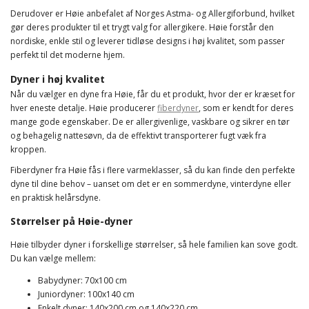
Derudover er Høie anbefalet af Norges Astma- og Allergiforbund, hvilket
gør deres produkter til et trygt valg for allergikere. Høie forstår den
nordiske, enkle stil og leverer tidløse designs i høj kvalitet, som passer
perfekt til det moderne hjem.
Dyner i høj kvalitet
Når du vælger en dyne fra Høie, får du et produkt, hvor der er kræset for
hver eneste detalje. Høie producerer
fiberdyner
, som er kendt for deres
mange gode egenskaber. De er allergivenlige, vaskbare og sikrer en tør
og behagelig nattesøvn, da de effektivt transporterer fugt væk fra
kroppen.
Fiberdyner fra Høie fås i flere varmeklasser, så du kan finde den perfekte
dyne til dine behov – uanset om det er en sommerdyne, vinterdyne eller
en praktisk helårsdyne.
Størrelser på Høie-dyner
Høie tilbyder dyner i forskellige størrelser, så hele familien kan sove godt.
Du kan vælge mellem:
Babydyner: 70x100 cm
Juniordyner: 100x140 cm
Enkelt dyner: 140x200 cm og 140x220 cm