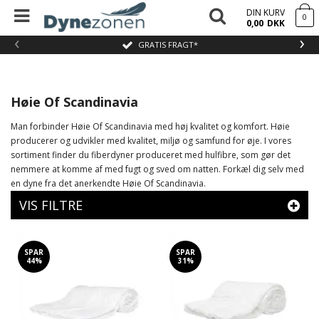
DIN KURV
0
0,00
DKK
‹
›
GRATIS FRAGT*
Høie Of Scandinavia
Man forbinder Høie Of Scandinavia med høj kvalitet og komfort. Høie
producerer og udvikler med kvalitet, miljø og samfund for øje. I vores
sortiment finder du fiberdyner produceret med hulfibre, som gør det
nemmere at komme af med fugt og sved om natten. Forkæl dig selv med
en dyne fra det anerkendte Høie Of Scandinavia.
VIS FILTRE
SPAR
SPAR
44%
31%