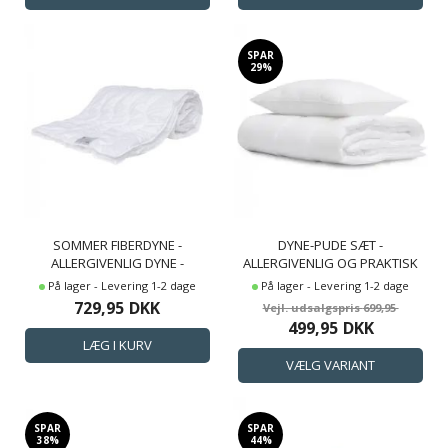
SPAR
29%
SOMMER FIBERDYNE -
DYNE-PUDE SÆT -
ALLERGIVENLIG DYNE -
ALLERGIVENLIG OG PRAKTISK
140X200 CM - TROPENATT -
SOMMER FIBERDYNE OG PUDE
På lager - Levering 1-2 dage
På lager - Levering 1-2 dage
HØIE OF SCANDINAVIA
- KOMPLETT FRA HØIE OF
729,95
DKK
699,95
SCANDINAVIA
499,95
DKK
SPAR
SPAR
38%
44%