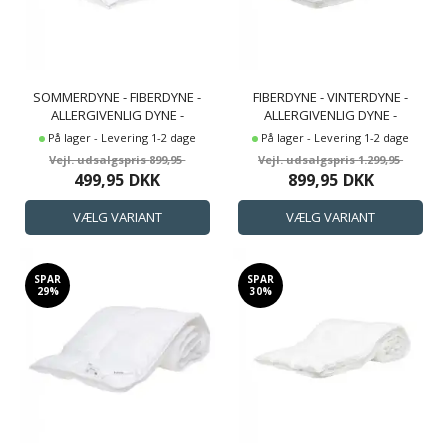
SOMMERDYNE - FIBERDYNE -
FIBERDYNE - VINTERDYNE -
ALLERGIVENLIG DYNE -
ALLERGIVENLIG DYNE -
COMFORT - HØIE OF
COMFORT - HØIE OF
På lager - Levering 1-2 dage
På lager - Levering 1-2 dage
SCANDINAVIA
SCANDINAVIA
899,95
1.299,95
499,95
DKK
899,95
DKK
SPAR
SPAR
29%
30%