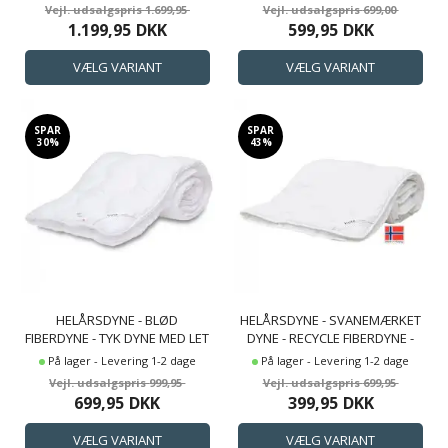
SCANDINAVIA
KOMPLETT FRA HØIE OF
1.699,95
699,00
SCANDINAVIA
1.199,95
DKK
599,95
DKK
SPAR
SPAR
30%
43%
HELÅRSDYNE - BLØD
HELÅRSDYNE - SVANEMÆRKET
FIBERDYNE - TYK DYNE MED LET
DYNE - RECYCLE FIBERDYNE -
& LUFTIGT FIBERFYLD - HØIE
NEPTUN FIBERDYNE FRA HØIE
På lager - Levering 1-2 dage
På lager - Levering 1-2 dage
DYNE GEMINI
OF SCANDINAVIA
999,95
699,95
699,95
DKK
399,95
DKK