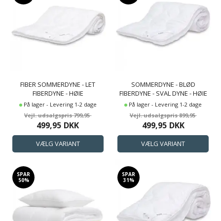
FIBER SOMMERDYNE - LET
SOMMERDYNE - BLØD
FIBERDYNE - HØIE
FIBERDYNE - SVAL DYNE - HØIE
SOMMERNATT - HØIE OF
DYNE GEMINI
På lager - Levering 1-2 dage
På lager - Levering 1-2 dage
SCANDINAVIA
799,95
899,95
499,95
DKK
499,95
DKK
SPAR
SPAR
50%
31%