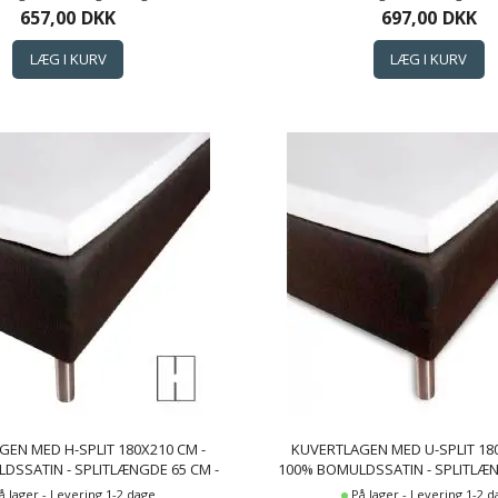
CLOUD SATIN LAGEN
CLOUD SATIN LAGEN
657,00
DKK
697,00
DKK
EN MED H-SPLIT 180X210 CM -
KUVERTLAGEN MED U-SPLIT 180
DSSATIN - SPLITLÆNGDE 65 CM -
100% BOMULDSSATIN - SPLITLÆN
AGEN TIL TOPMADRAS - BORÅS
HVIDT LAGEN TIL TOPMADRAS
å lager - Levering 1-2 dage
På lager - Levering 1-2 