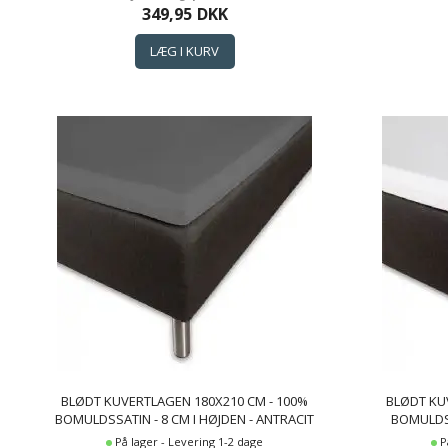
349,95
DKK
BLØDT KUVERTLAGEN 180X210 CM - 100%
BLØDT KU
BOMULDSSATIN - 8 CM I HØJDEN - ANTRACIT
BOMULDSS
GRÅT LAGEN TIL TOPMADRAS - BORÅS
LAGEN TI
På lager - Levering 1-2 dage
P