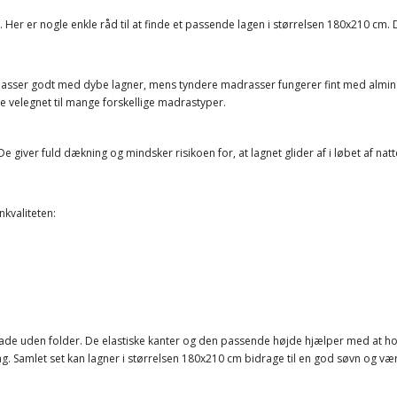
n. Her er nogle enkle råd til at finde et passende lagen i størrelsen 180x210 cm
 passer godt med dybe lagner, mens tyndere madrasser fungerer fint med almi
te velegnet til mange forskellige madrastyper.
 giver fuld dækning og mindsker risikoen for, at lagnet glider af i løbet af nat
nkvaliteten:
ade uden folder. De elastiske kanter og den passende højde hjælper med at hol
ag. Samlet set kan lagner i størrelsen 180x210 cm bidrage til en god søvn og 