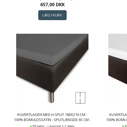
COTTON CLOUD SATIN LAGEN
657,00
DKK
KUVERTLAGEN MED H-SPLIT 180X210 CM -
KUVERTLAG
100% BOMULDSSATIN - SPLITLÆNGDE 65 CM -
100% BOMUL
ANTRACIT GRÅT LAGEN TIL TOPMADRAS -
HVIDT L
På lager - Levering 1-2 dage
P