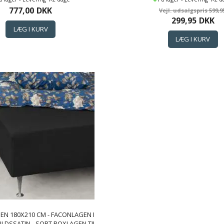
TON CLOUD SATIN LAGEN
777,00
DKK
599,9
299,95
DKK
EN 180X210 CM - FACONLAGEN I
LDSSATIN - SORT BOXLAGEN TIL