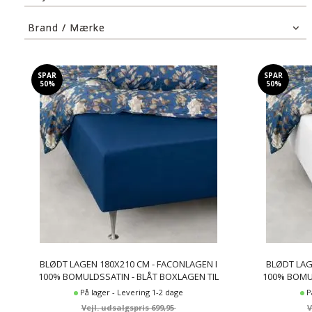
Pris stigende
6-8 cm
(12)
Pris faldende
Brand / Mærke
21-39 cm
(6)
Nyeste
By Night
(8)
Mest solgte
Borås Cotton
(10)
Største besparelse
SPAR
SPAR
50%
50%
BLØDT LAGEN 180X210 CM - FACONLAGEN I
BLØDT LAG
100% BOMULDSSATIN - BLÅT BOXLAGEN TIL
100% BOMUL
MADRAS - BY NIGHT SATIN LAGEN
MADRA
På lager - Levering 1-2 dage
P
699,95