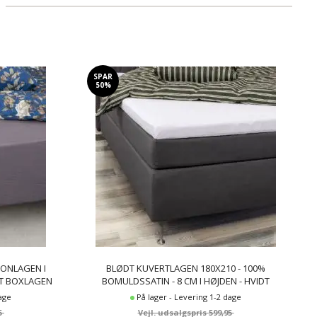
Kuvertlagen
(12)
Bomuldssatin
(18)
SPAR
50%
CONLAGEN I
BLØDT KUVERTLAGEN 180X210 - 100%
ÅT BOXLAGEN
BOMULDSSATIN - 8 CM I HØJDEN - HVIDT
IN LAGEN
LAGEN TIL TOPMADRAS - BY NIGHT SATIN
dage
På lager - Levering 1-2 dage
LAGEN
5
599,95