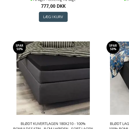
BORÅS COTTON CLOUD SATIN LAGEN
COT
777,00
DKK
SPAR
SPAR
50%
50%
BLØDT KUVERTLAGEN 180X210 - 100%
BLØDT LAG
BOMULDSSATIN - 8 CM I HØJDEN - SORT LAGEN
100% BOMU