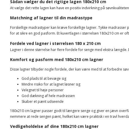
Sådan vælger du det rigtige lagen 180x210 cm
At vælge det rette lagen kan have en positiv indvirkning på søvnkvalitete
Matchning af lagner til din madrastype
Forskellige madrastyper kan kræve forskellige lagner. Tykke madrasser
for at sikre en god pasform. Et kuvertlagen i størrelsen 180x210 cm er of
Fordele ved lagner i størrelsen 180 x 210 cm
Lagner i denne størrelse har flere fordele for senge med ekstra længde. De
Komfort og pasform med 180x210 cm lagner
Disse lagner tilbyder nogle fordele, der kan være med til at forbedre søv
God plads til at bevæge sig
Mindre risiko for at lagnet løsner sig
Velegnet til høje personer
God dækning af hele madrassen
Skaber et pænt udseende
180x210 cm lagner passer godt til længere senge og giver en jævn overfl
nemmere at rede sengen pænt, hvilket kan være praktisk i en travl hverd
Vedligeholdelse af dine 180x210 cm lagner