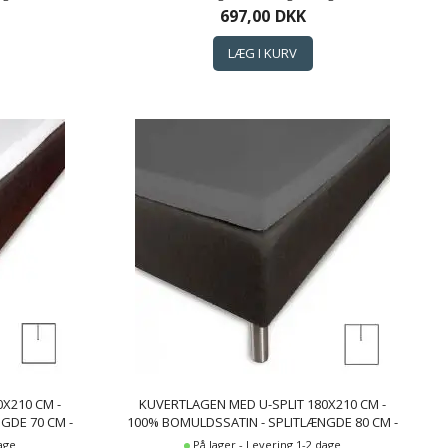
LAGEN
697,00
DKK
X210 CM -
KUVERTLAGEN MED U-SPLIT 180X210 CM -
GDE 70 CM -
100% BOMULDSSATIN - SPLITLÆNGDE 80 CM -
 - BORÅS
ANTRACIT GRÅT LAGEN TIL TOPMADRAS -
dage
På lager - Levering 1-2 dage