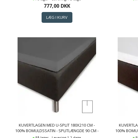
BORÅS COTTON CLOUD SATIN LAGEN
COT
777,00
DKK
KUVERTLAGEN MED U-SPLIT 180X210 CM -
KUVERTLAG
100% BOMULDSSATIN - SPLITLÆNGDE 90 CM -
100% BOMUL
ANTRACIT GRÅT LAGEN TIL TOPMADRAS -
HVIDT L
På lager - Levering 1-2 dage
P