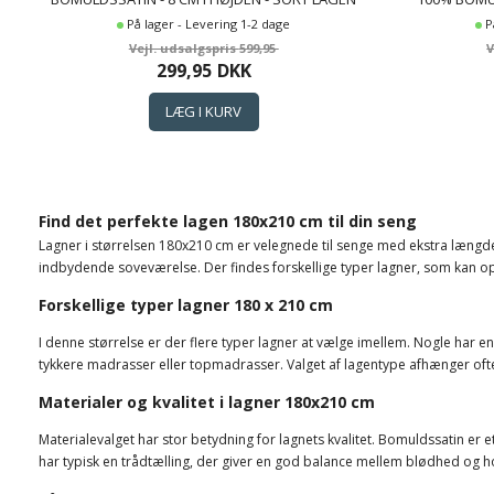
TIL TOPMADRAS - BY NIGHT SATIN LAGEN
MADRA
På lager - Levering 1-2 dage
P
599,95
299,95
DKK
Find det perfekte lagen 180x210 cm til din seng
Lagner i størrelsen 180x210 cm er velegnede til senge med ekstra længde.
indbydende soveværelse. Der findes forskellige typer lagner, som kan op
Forskellige typer lagner 180 x 210 cm
I denne størrelse er der flere typer lagner at vælge imellem. Nogle har e
tykkere madrasser eller topmadrasser. Valget af lagentype afhænger of
Materialer og kvalitet i lagner 180x210 cm
Materialevalget har stor betydning for lagnets kvalitet. Bomuldssatin e
har typisk en trådtælling, der giver en god balance mellem blødhed og hol