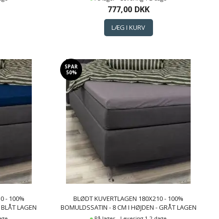
AGEN
BORÅS COTTON CLOUD SATIN LAGEN
777,00
DKK
SPAR
50%
0 - 100%
BLØDT KUVERTLAGEN 180X210 - 100%
- BLÅT LAGEN
BOMULDSSATIN - 8 CM I HØJDEN - GRÅT LAGEN
TIN LAGEN
TIL TOPMADRAS - BY NIGHT SATIN LAGEN
dage
På lager - Levering 1-2 dage