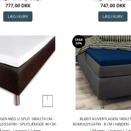
TON CLOUD SATIN LAGEN
COTTON CLOUD SATIN L
777,00
DKK
747,00
DKK
SPAR
50%
EN MED U-SPLIT 180X210 CM -
BLØDT KUVERTLAGEN 180X21
DSSATIN - SPLITLÆNGDE 90 CM -
BOMULDSSATIN - 8 CM I HØJDEN 
AGEN TIL TOPMADRAS - BORÅS
TIL TOPMADRAS - BY NIGHT SA
å lager - Levering 1-2 dage
På lager - Levering 1-2 