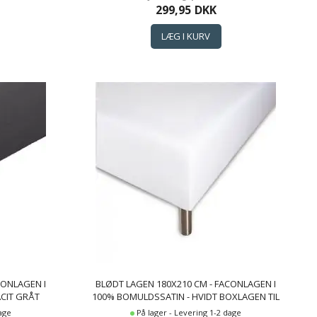
299,95
DKK
CONLAGEN I
BLØDT LAGEN 180X210 CM - FACONLAGEN I
CIT GRÅT
100% BOMULDSSATIN - HVIDT BOXLAGEN TIL
ÅS COTTON
MADRAS - BORÅS COTTON CLOUD SATIN
dage
På lager - Levering 1-2 dage