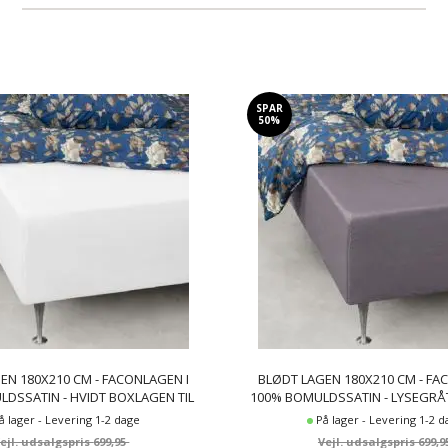
180x210 cm 70 cm U-Split
(1)
Antracit grå
(5)
180x210 cm 80 cm U-Split
(1)
Blå
(2)
180x210 cm 90 cm U-Split
(2)
Grå
(7)
180x210 cm H-Split
(2)
Hvid
(7)
SPAR
50%
Lys grå
(1)
Sort
(2)
EN 180X210 CM - FACONLAGEN I
BLØDT LAGEN 180X210 CM - FA
DSSATIN - HVIDT BOXLAGEN TIL
100% BOMULDSSATIN - LYSEGR
S - BY NIGHT SATIN LAGEN
TIL MADRAS - BY NIGHT SAT
å lager - Levering 1-2 dage
På lager - Levering 1-2 
699,95
699,9