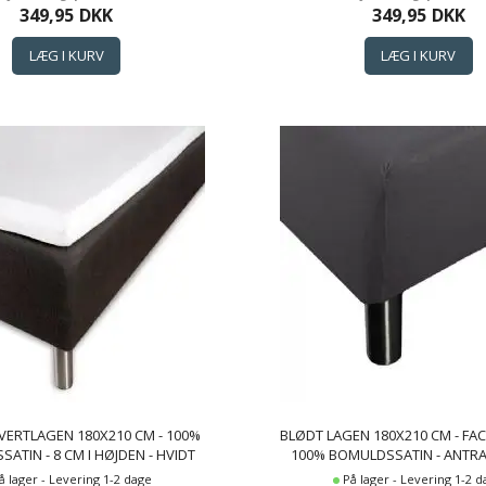
349,95
DKK
349,95
DKK
VERTLAGEN 180X210 CM - 100%
BLØDT LAGEN 180X210 CM - FA
ATIN - 8 CM I HØJDEN - HVIDT
100% BOMULDSSATIN - ANTRA
L TOPMADRAS - BORÅS COTTON
BOXLAGEN TIL MADRAS - BOR
å lager - Levering 1-2 dage
På lager - Levering 1-2 