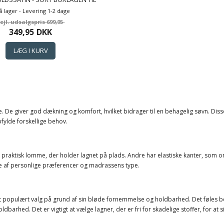
S - BY NIGHT SATIN LAGEN
å lager - Levering 1-2 dage
699,95
349,95
DKK
 De giver god dækning og komfort, hvilket bidrager til en behagelig søvn. Disse
fylde forskellige behov.
n praktisk lomme, der holder lagnet på plads. Andre har elastiske kanter, som o
te af personlige præferencer og madrassens type.
r et populært valg på grund af sin bløde fornemmelse og holdbarhed. Det føles 
dbarhed. Det er vigtigt at vælge lagner, der er fri for skadelige stoffer, for 