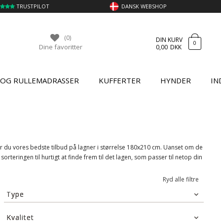
TRUSTPILOT
DANSK WEBSHOP
(0)
DIN KURV
0
Dine favoritter
0,00
DKK
 OG RULLEMADRASSER
KUFFERTER
HYNDER
IN
r du vores bedste tilbud på lagner i størrelse 180x210 cm. Uanset om de
rteringen til hurtigt at finde frem til det lagen, som passer til netop din
Ryd alle filtre
Type
Faconlagen
(6)
Kvalitet