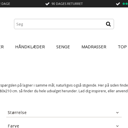
2 DAGE
90 DAGES RETURRET
ER
HÅNDKLÆDER
SENGE
MADRASSER
TOP
pørgslen på lagner i samme mål, naturligvis også stigende. Her på siden finde
0x210 cm. så finder du hele udvalget herunder. Lad dig inspirere, eller anvend so
Størrelse
180x210 cm
(12)
Farve