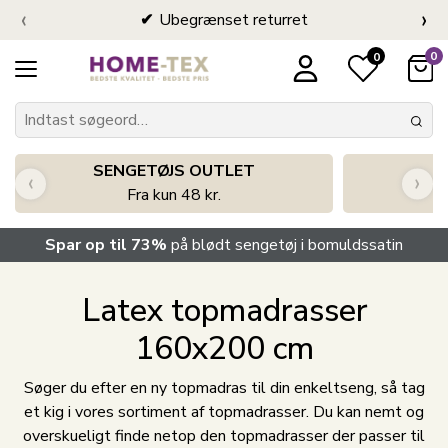
‹
›
Ubegrænset returret
0
0
SENGETØJS OUTLET
‹
›
Fra kun 48 kr.
Spar op til 73%
på blødt sengetøj i bomuldssatin
Latex topmadrasser
160x200 cm
Søger du efter en ny topmadras til din enkeltseng, så tag
et kig i vores sortiment af topmadrasser. Du kan nemt og
overskueligt finde netop den topmadrasser der passer til