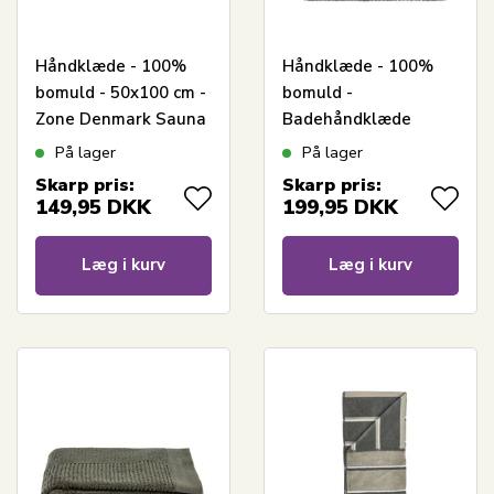
Håndklæde - 100%
Håndklæde - 100%
bomuld - 50x100 cm -
bomuld -
Zone Denmark Sauna
Badehåndklæde
- Stribet Olive Green
70x140 cm - Zone
På lager
På lager
Denmark Classic -
Skarp pris:
Skarp pris:
Matcha Green
149,95
DKK
199,95
DKK
Læg i kurv
Læg i kurv