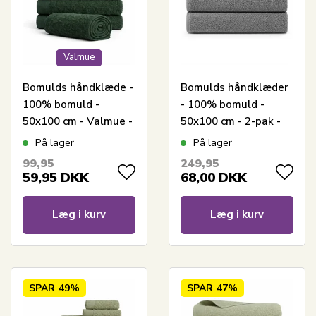
Valmue
Bomulds håndklæde -
Bomulds håndklæder
100% bomuld -
- 100% bomuld -
50x100 cm - Valmue -
50x100 cm - 2-pak -
Mørkegrøn
Støvet grøn
På lager
På lager
99,95
249,95
59,95
DKK
68,00
DKK
Læg i kurv
Læg i kurv
SPAR
49%
SPAR
47%