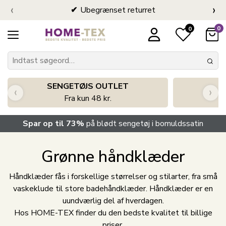
‹
›
Ubegrænset returret
0
0
SENGETØJS OUTLET
‹
›
Fra kun 48 kr.
Spar op til 73%
på blødt sengetøj i bomuldssatin
Grønne håndklæder
Håndklæder fås i forskellige størrelser og stilarter, fra små
vaskeklude til store badehåndklæder. Håndklæder er en
uundværlig del af hverdagen.
Hos HOME-TEX finder du den bedste kvalitet til billige
priser.