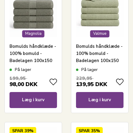
Magnolia
Valmue
Bomulds håndklæde -
Bomulds håndklæde -
100% bomuld -
100% bomuld -
Badelagen 100x150
Badelagen 100x150
cm - Magnolia -
cm - Valmue -
På lager
På lager
Støvet grøn
Lysegrøn
199,95
229,95
98,00
DKK
139,95
DKK
Læg i kurv
Læg i kurv
SPAR
39%
SPAR
35%