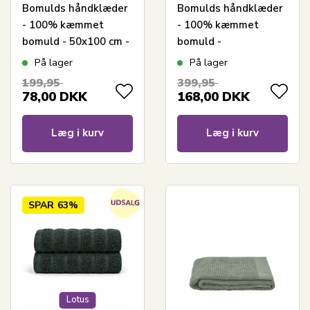
Bomulds håndklæder
Bomulds håndklæder
- 100% kæmmet
- 100% kæmmet
bomuld - 50x100 cm -
bomuld -
2-pak - Mørkegrøn
Badehåndklæder
På lager
På lager
70x140 cm - 2-pak -
199,95
399,95
Mørkegrøn
78,00
DKK
168,00
DKK
Læg i kurv
Læg i kurv
SPAR
63%
Lotus