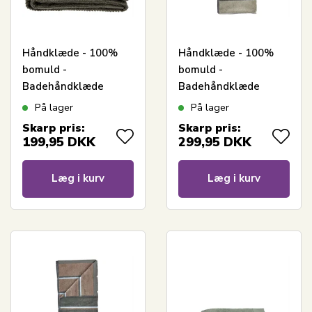
Håndklæde - 100%
Håndklæde - 100%
bomuld -
bomuld -
Badehåndklæde
Badehåndklæde
70x140 cm - Zone
70x140 cm - Zone
På lager
På lager
Denmark Classic -
Denmark Sauna -
Skarp pris:
Skarp pris:
Olive Green
Stribet Olive
199,95
DKK
299,95
DKK
Læg i kurv
Læg i kurv