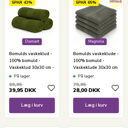
SPAR
43%
SPAR
65%
Diamant
Magnolia
Bomulds vaskeklud -
Bomulds vaskeklude -
100% bomuld -
100% bomuld -
Vaskeklud 30x30 cm -
Vaskeklude 30x30 cm
Diamant - Grøn
- 4-pak - Magnolia -
På lager
På lager
Støvet grøn
69,95
79,95
39,95
DKK
28,00
DKK
Læg i kurv
Læg i kurv