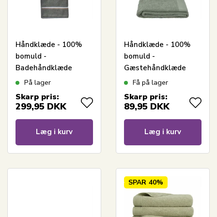
Håndklæde - 100%
Håndklæde - 100%
bomuld -
bomuld -
Badehåndklæde
Gæstehåndklæde
70x140 cm - Zone
50x70 cm - Zone
På lager
Få på lager
Denmark Sauna -
Denmark Classic -
Skarp pris:
Skarp pris:
Stribet Olive Green
Matcha Green
299,95
DKK
89,95
DKK
Læg i kurv
Læg i kurv
SPAR
40%