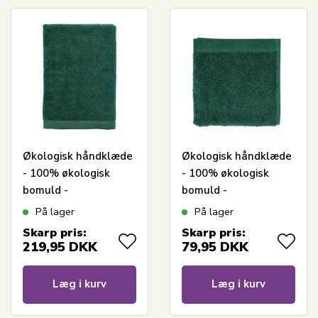
Økologisk håndklæde
Økologisk håndklæde
- 100% økologisk
- 100% økologisk
bomuld -
bomuld -
Badehåndklæde grøn
Gæstehåndklæde
På lager
På lager
70x140 cm - Södahl
grøn 40x60 cm -
Skarp pris:
Skarp pris:
Organic Comfort -
Södahl Organic
219,95
DKK
79,95
DKK
Forest green
Comfort - Forest
green
Læg i kurv
Læg i kurv