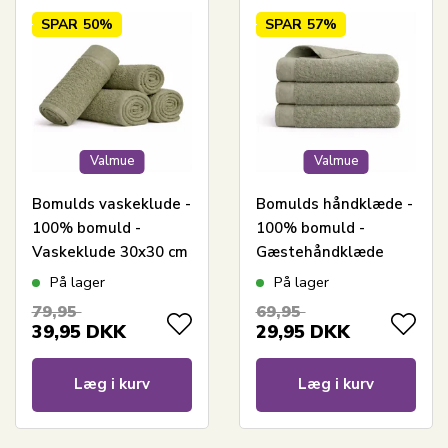
SPAR
50%
SPAR
57%
Valmue
Valmue
Bomulds vaskeklude -
Bomulds håndklæde -
100% bomuld -
100% bomuld -
Vaskeklude 30x30 cm
Gæstehåndklæde
- 4-pak - Valmue -
40x60 cm - Valmue -
På lager
På lager
Lysegrøn
Lysegrøn
79,95
69,95
39,95
DKK
29,95
DKK
Læg i kurv
Læg i kurv