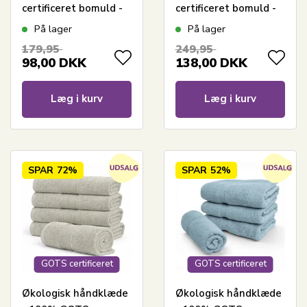
certificeret bomuld -
certificeret bomuld -
Badehåndklæde
Badelagen 100x150
På lager
På lager
70x140 cm - Støvet
cm - Støvet grøn
179,95
249,95
grøn
98,00
DKK
138,00
DKK
Læg i kurv
Læg i kurv
SPAR
72%
SPAR
52%
GOTS certificeret
GOTS certificeret
Økologisk håndklæde
Økologisk håndklæde