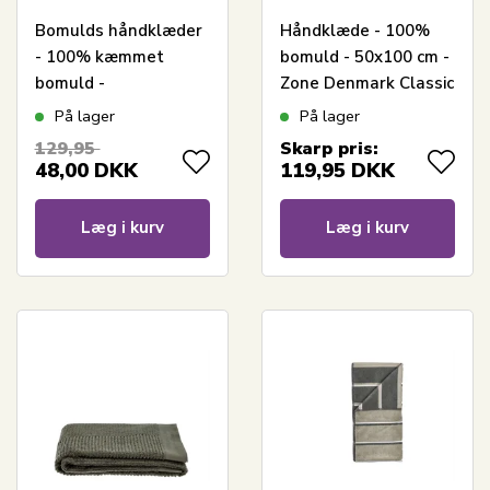
Bomulds håndklæder
Håndklæde - 100%
- 100% kæmmet
bomuld - 50x100 cm -
bomuld -
Zone Denmark Classic
Gæstehåndklæder
- Matcha Green
På lager
På lager
30x50 cm - 2-pak -
129,95
Skarp pris:
Mørkegrøn
48,00
DKK
119,95
DKK
Læg i kurv
Læg i kurv