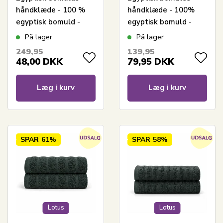
håndklæde - 100 %
håndklæde - 100%
egyptisk bomuld -
egyptisk bomuld -
50x100 cm - Orkidé -
Gæstehåndklæde
På lager
På lager
Grøn
40x60 cm - Orkidé -
249,95
139,95
Mørkegrøn
48,00
DKK
79,95
DKK
Læg i kurv
Læg i kurv
SPAR
61%
SPAR
58%
Lotus
Lotus