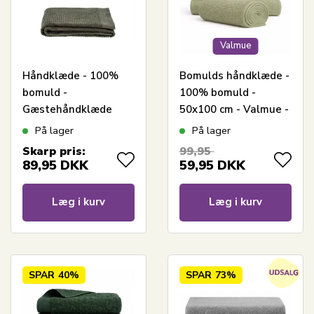
Valmue
Håndklæde - 100%
Bomulds håndklæde -
bomuld -
100% bomuld -
Gæstehåndklæde
50x100 cm - Valmue -
50x70 cm - Zone
Lysegrøn
På lager
På lager
Denmark Classic -
Skarp pris:
99,95
Olive Green
89,95
DKK
59,95
DKK
Læg i kurv
Læg i kurv
SPAR
40%
SPAR
73%