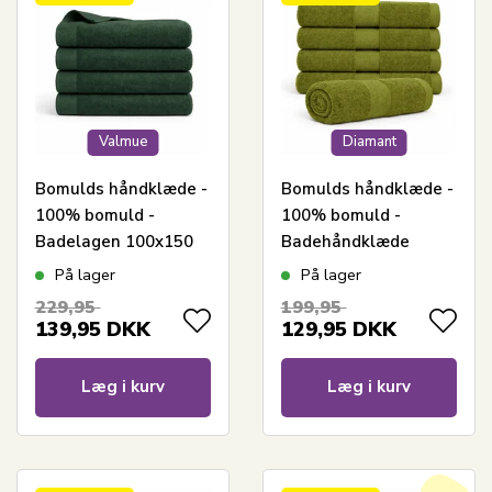
Valmue
Diamant
Bomulds håndklæde -
Bomulds håndklæde -
100% bomuld -
100% bomuld -
Badelagen 100x150
Badehåndklæde
cm - Valmue -
70x140 cm - Diamant
På lager
På lager
Mørkegrøn
- Grøn
229,95
199,95
139,95
DKK
129,95
DKK
Læg i kurv
Læg i kurv