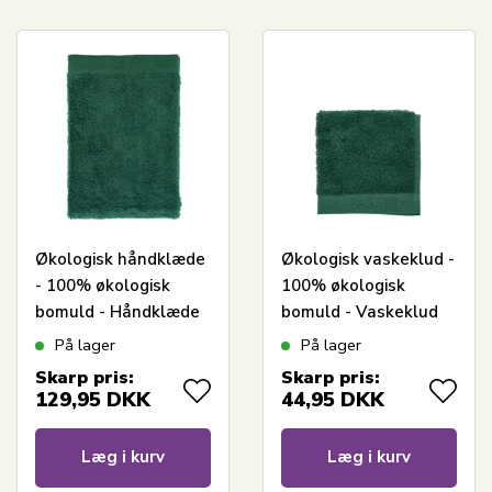
Økologisk håndklæde
Økologisk vaskeklud -
- 100% økologisk
100% økologisk
bomuld - Håndklæde
bomuld - Vaskeklud
grøn 50x100 cm -
grøn 30x30 cm -
På lager
På lager
Södahl Organic
Södahl Organic
Skarp pris:
Skarp pris:
Comfort - Forest
Comfort - Forest
129,95
DKK
44,95
DKK
green
green
Læg i kurv
Læg i kurv