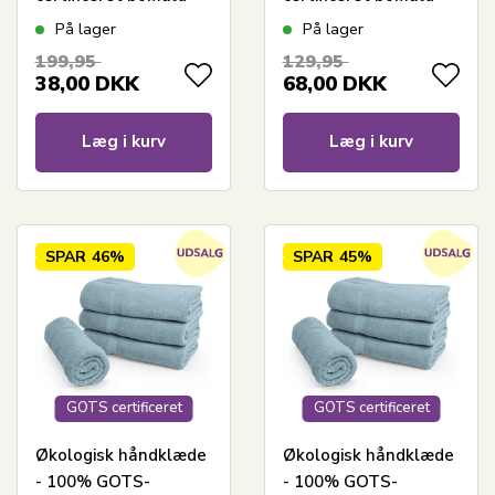
50x100 - Grøn
50x100 cm - Støvet
På lager
På lager
grøn
199,95
129,95
38,00
DKK
68,00
DKK
Læg i kurv
Læg i kurv
SPAR
46%
SPAR
45%
GOTS certificeret
GOTS certificeret
Økologisk håndklæde
Økologisk håndklæde
- 100% GOTS-
- 100% GOTS-