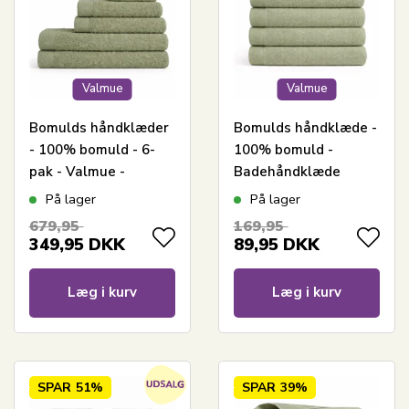
Valmue
Valmue
Bomulds håndklæder
Bomulds håndklæde -
- 100% bomuld - 6-
100% bomuld -
pak - Valmue -
Badehåndklæde
Lysegrøn
70x140 cm - Valmue -
På lager
På lager
Lysegrøn
679,95
169,95
349,95
DKK
89,95
DKK
Læg i kurv
Læg i kurv
SPAR
51%
SPAR
39%