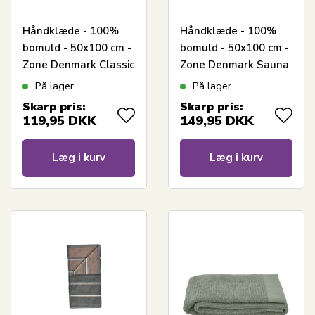
Håndklæde - 100%
Håndklæde - 100%
bomuld - 50x100 cm -
bomuld - 50x100 cm -
Zone Denmark Classic
Zone Denmark Sauna
- Olive Green
- Stribet Olive
På lager
På lager
Skarp pris:
Skarp pris:
119,95
DKK
149,95
DKK
Læg i kurv
Læg i kurv