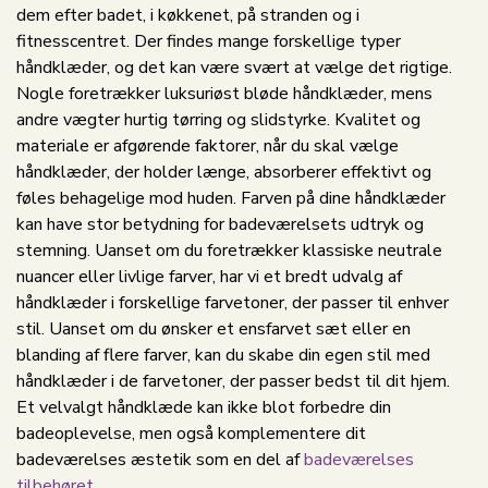
dem efter badet, i køkkenet, på stranden og i
fitnesscentret. Der findes mange forskellige typer
håndklæder, og det kan være svært at vælge det rigtige.
Nogle foretrækker luksuriøst bløde håndklæder, mens
andre vægter hurtig tørring og slidstyrke. Kvalitet og
materiale er afgørende faktorer, når du skal vælge
håndklæder, der holder længe, absorberer effektivt og
føles behagelige mod huden. Farven på dine håndklæder
kan have stor betydning for badeværelsets udtryk og
stemning. Uanset om du foretrækker klassiske neutrale
nuancer eller livlige farver, har vi et bredt udvalg af
håndklæder i forskellige farvetoner, der passer til enhver
stil. Uanset om du ønsker et ensfarvet sæt eller en
blanding af flere farver, kan du skabe din egen stil med
håndklæder i de farvetoner, der passer bedst til dit hjem.
Et velvalgt håndklæde kan ikke blot forbedre din
badeoplevelse, men også komplementere dit
badeværelses æstetik som en del af
badeværelses
tilbehøret
.