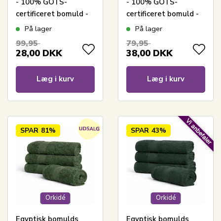
- 100% GOTS-
- 100% GOTS-
certificeret bomuld -
certificeret bomuld -
Gæstehåndklæde
Gæstehåndklæde
På lager
På lager
40x60 cm - Grøn
40x60 cm - Støvet
99,95
79,95
grøn
28,00
DKK
38,00
DKK
Læg i kurv
Læg i kurv
SPAR
81%
SPAR
43%
Orkidé
Orkidé
Egyptisk bomulds
Egyptisk bomulds