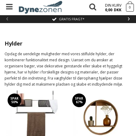
DIN KURV
0
0,00
DKK
‹
›
GRATIS FRAGT*
Hylder
Opdag de uendelige muligheder med vores stilfulde hylder, der
kombinerer funktionalitet med design. Uanset om du ønsker at
organisere bøger, vise dekorative genstande eller skabe et hyggeligt
hjørne, har vi hylder i forskellige designs og materialer, der passer
perfekt til din indretning. Fra væghylder til dørophæng hjælper disse
hylder dig med at maksimere pladsen og skabe et indbydende miljø.
SPAR
SPAR
50%
67%