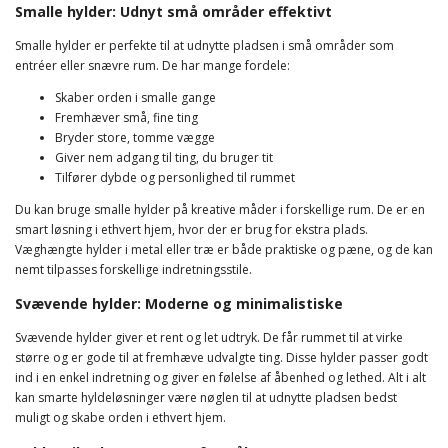
Smalle hylder: Udnyt små områder effektivt
Smalle hylder er perfekte til at udnytte pladsen i små områder som
entréer eller snævre rum. De har mange fordele:
Skaber orden i smalle gange
Fremhæver små, fine ting
Bryder store, tomme vægge
Giver nem adgang til ting, du bruger tit
Tilfører dybde og personlighed til rummet
Du kan bruge smalle hylder på kreative måder i forskellige rum. De er en
smart løsning i ethvert hjem, hvor der er brug for ekstra plads.
Væghængte hylder i metal eller træ er både praktiske og pæne, og de kan
nemt tilpasses forskellige indretningsstile.
Svævende hylder: Moderne og minimalistiske
Svævende hylder giver et rent og let udtryk. De får rummet til at virke
større og er gode til at fremhæve udvalgte ting. Disse hylder passer godt
ind i en enkel indretning og giver en følelse af åbenhed og lethed. Alt i alt
kan smarte hyldeløsninger være nøglen til at udnytte pladsen bedst
muligt og skabe orden i ethvert hjem.