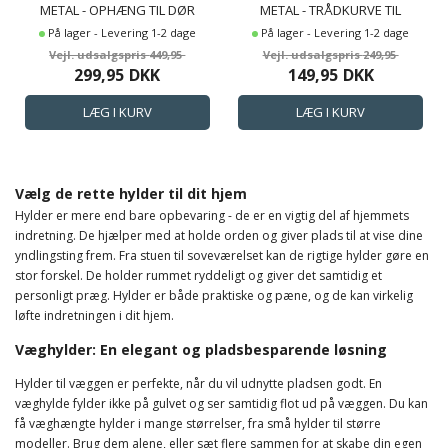
METAL - OPHÆNG TIL DØR
METAL - TRÅDKURVE TIL
MED STOFKURV - SMART
OPHÆNG - SMART
På lager - Levering 1-2 dage
På lager - Levering 1-2 dage
OPBEVARING MED
OPBEVARING MED 2 KURVE
449,95
249,95
INTEGRERET VASKETØJSKURV
MED 2 RUM OG 2 KROGE
299,95
DKK
149,95
DKK
Vælg de rette hylder til dit hjem
Hylder er mere end bare opbevaring - de er en vigtig del af hjemmets
indretning. De hjælper med at holde orden og giver plads til at vise dine
yndlingsting frem. Fra stuen til soveværelset kan de rigtige hylder gøre en
stor forskel. De holder rummet ryddeligt og giver det samtidig et
personligt præg. Hylder er både praktiske og pæne, og de kan virkelig
løfte indretningen i dit hjem.
Væghylder: En elegant og pladsbesparende løsning
Hylder til væggen er perfekte, når du vil udnytte pladsen godt. En
væghylde fylder ikke på gulvet og ser samtidig flot ud på væggen. Du kan
få væghængte hylder i mange størrelser, fra små hylder til større
modeller. Brug dem alene, eller sæt flere sammen for at skabe din egen