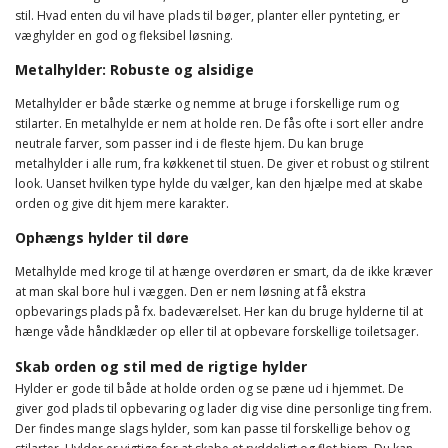
stil. Hvad enten du vil have plads til bøger, planter eller pynteting, er
væghylder en god og fleksibel løsning.
Metalhylder: Robuste og alsidige
Metalhylder er både stærke og nemme at bruge i forskellige rum og
stilarter. En metalhylde er nem at holde ren. De fås ofte i sort eller andre
neutrale farver, som passer ind i de fleste hjem. Du kan bruge
metalhylder i alle rum, fra køkkenet til stuen. De giver et robust og stilrent
look. Uanset hvilken type hylde du vælger, kan den hjælpe med at skabe
orden og give dit hjem mere karakter.
Ophængs hylder til døre
Metalhylde med kroge til at hænge overdøren er smart, da de ikke kræver
at man skal bore hul i væggen. Den er nem løsning at få ekstra
opbevarings plads på fx. badeværelset. Her kan du bruge hylderne til at
hænge våde håndklæder op eller til at opbevare forskellige toiletsager.
Skab orden og stil med de rigtige hylder
Hylder er gode til både at holde orden og se pæne ud i hjemmet. De
giver god plads til opbevaring og lader dig vise dine personlige ting frem.
Der findes mange slags hylder, som kan passe til forskellige behov og