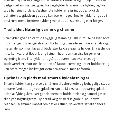
stilarter. Hylder er vigtige for at skabe et ryddeligt og flot hjem. Du kan
vælge mellem mange typer, fra væghylder til svævende hylder, og hver
type har sine fordele. Væghængte hylder er særligt gode, fordi de
udnytter vægpladsen godt og kan bære meget. Smalle hylder er gode i
små rum, mens bredere hylder giver plads til større ting eller bøger.
Træhylder: Naturlig varme og charme
Træhylder giver en varm og hyggelig stemning i alle rum. De passer godt
ind i mange forskellige stilarter, fra landlig til moderne. Træ er et alsidigt
materiale, som kan laves til både stærke og elegante hylder. En væghylde
i træ kan være et flot blikfang i stuen, hvor den kan vise bøger eller
pynteting frem. Træhylder er også populære i soveværelset og
badeværelset, hvor de skaber en afslappet stemning. De er holdbare og
kan bære meget, hvilket gør dem praktiske til mange formål.
Optimér din plads med smarte hyldeløsninger
Smarte hylder kan gøre selv små rum til velordnede og behagelige steder
at være. Ved at bruge vægpladsen kan du få ekstra opbevaringsplads
uden at fylde gulvet. Det gør det nemt at holde orden og samtidig vise
dine yndlingsting frem. Hylder til væg er særligt gode til at udnytte
pladsen i hjemmet, uanset om det er i stuen, soveværelset eller andre
rum.