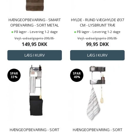
HÆNGEOPBEVARING - SMART
HYLDE - RUND VÆGHYLDE Ø37
OPBEVARING - SORT METAL
CM - LYSBRUNT TRÆ
OPHÆNG TIL DØR MED 2
På lager - Levering 1-2 dage
På lager - Levering 1-2 dage
KURVE - TRÅDKURV
299,95
299,95
149,95
DKK
99,95
DKK
SPAR
SPAR
33%
40%
HÆNGEOPBEVARING - SORT
HÆNGEOPBEVARING - SORT