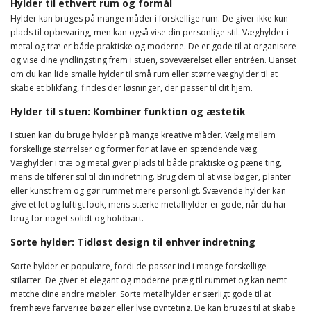
Hylder til ethvert rum og formål
Hylder kan bruges på mange måder i forskellige rum. De giver ikke kun
plads til opbevaring, men kan også vise din personlige stil. Væghylder i
metal og træ er både praktiske og moderne. De er gode til at organisere
og vise dine yndlingsting frem i stuen, soveværelset eller entréen. Uanset
om du kan lide smalle hylder til små rum eller større væghylder til at
skabe et blikfang, findes der løsninger, der passer til dit hjem.
Hylder til stuen: Kombiner funktion og æstetik
I stuen kan du bruge hylder på mange kreative måder. Vælg mellem
forskellige størrelser og former for at lave en spændende væg.
Væghylder i træ og metal giver plads til både praktiske og pæne ting,
mens de tilfører stil til din indretning. Brug dem til at vise bøger, planter
eller kunst frem og gør rummet mere personligt. Svævende hylder kan
give et let og luftigt look, mens stærke metalhylder er gode, når du har
brug for noget solidt og holdbart.
Sorte hylder: Tidløst design til enhver indretning
Sorte hylder er populære, fordi de passer ind i mange forskellige
stilarter. De giver et elegant og moderne præg til rummet og kan nemt
matche dine andre møbler. Sorte metalhylder er særligt gode til at
fremhæve farverige bøger eller lyse pynteting. De kan bruges til at skabe