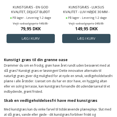
KUNSTGRÆS - EN GOD
KUNSTGRÆS - LUKSUS
KVALITET, DEJLIGT BLØDT
KVALITET - LUV HØJDE 30 MM -
GRÆSTÆPPE I GOD KVALITET -
LÆKKERT BLØDT GRÆSTÆPPE
På lager - Levering 1-2 dage
På lager - Levering 1-2 dage
PERFEKT TIL TERRASSEN ELLER
TIL HAVEN ELLER TERRASSEN
149,95
249,95
ALTANEN
79,95
DKK
149,95
DKK
Kunstigt græs til din grønne oase
Drømmer du om en frodig, grøn have året rundt uden besværet med at
slå græs? Kunstigt græs er løsningen! Dette innovative alternativ til
naturligt græs giver dig mulighed for at nyde en smuk, vedligeholdelsesfri
plæne i alle årstider. Uanset om du har en stor have, en hyggelig altan
eller en solrig terrasse, kan kunstgræs forvandle dit udendørsareal til et
indbydende, grønt fristed.
Skab en vedligeholdelsesfri have med kunstgræs
Med kunstgræs kan du vinke farvel til tidskrævende plænepleje. Slut med
at slå græs, vande eller gøde - dit kunstgræs forbliver friskt og