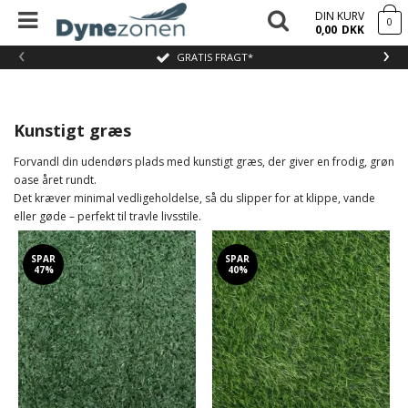
DIN KURV
0
0,00
DKK
‹
›
GRATIS FRAGT*
Kunstigt græs
Forvandl din udendørs plads med kunstigt græs, der giver en frodig, grøn
oase året rundt.
Det kræver minimal vedligeholdelse, så du slipper for at klippe, vande
eller gøde – perfekt til travle livsstile.
SPAR
SPAR
47%
40%