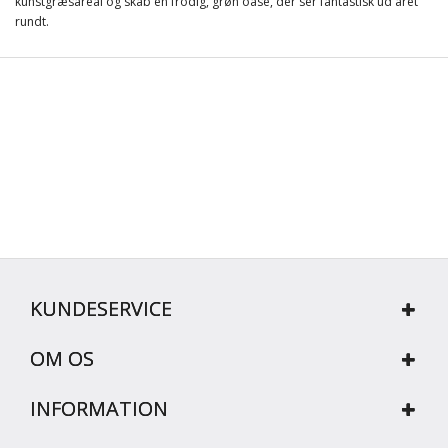
kunstgræsareal og skab en frodig, grøn oase, der ser fantastisk ud året
rundt.
KUNDESERVICE
OM OS
INFORMATION