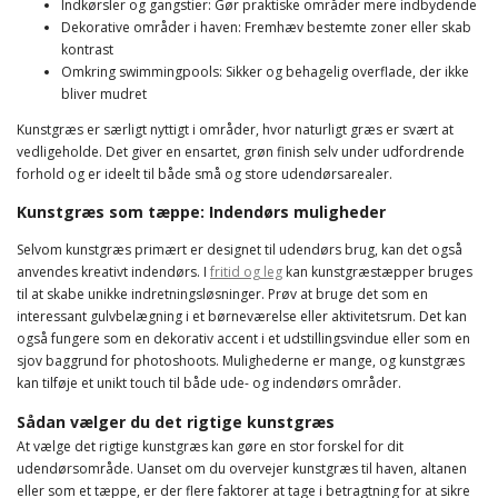
Indkørsler og gangstier: Gør praktiske områder mere indbydende
Dekorative områder i haven: Fremhæv bestemte zoner eller skab
kontrast
Omkring swimmingpools: Sikker og behagelig overflade, der ikke
bliver mudret
Kunstgræs er særligt nyttigt i områder, hvor naturligt græs er svært at
vedligeholde. Det giver en ensartet, grøn finish selv under udfordrende
forhold og er ideelt til både små og store udendørsarealer.
Kunstgræs som tæppe: Indendørs muligheder
Selvom kunstgræs primært er designet til udendørs brug, kan det også
anvendes kreativt indendørs. I
fritid og leg
kan kunstgræstæpper bruges
til at skabe unikke indretningsløsninger. Prøv at bruge det som en
interessant gulvbelægning i et børneværelse eller aktivitetsrum. Det kan
også fungere som en dekorativ accent i et udstillingsvindue eller som en
sjov baggrund for photoshoots. Mulighederne er mange, og kunstgræs
kan tilføje et unikt touch til både ude- og indendørs områder.
Sådan vælger du det rigtige kunstgræs
At vælge det rigtige kunstgræs kan gøre en stor forskel for dit
udendørsområde. Uanset om du overvejer kunstgræs til haven, altanen
eller som et tæppe, er der flere faktorer at tage i betragtning for at sikre