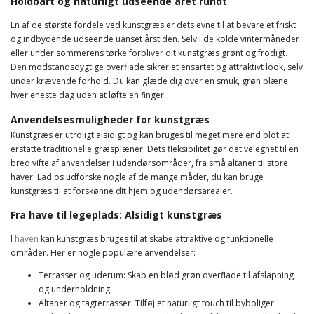
Holdbart og naturligt udseende året rundt
En af de største fordele ved kunstgræs er dets evne til at bevare et friskt
og indbydende udseende uanset årstiden. Selv i de kolde vintermåneder
eller under sommerens tørke forbliver dit kunstgræs grønt og frodigt.
Den modstandsdygtige overflade sikrer et ensartet og attraktivt look, selv
under krævende forhold. Du kan glæde dig over en smuk, grøn plæne
hver eneste dag uden at løfte en finger.
Anvendelsesmuligheder for kunstgræs
Kunstgræs er utroligt alsidigt og kan bruges til meget mere end blot at
erstatte traditionelle græsplæner. Dets fleksibilitet gør det velegnet til en
bred vifte af anvendelser i udendørsområder, fra små altaner til store
haver. Lad os udforske nogle af de mange måder, du kan bruge
kunstgræs til at forskønne dit hjem og udendørsarealer.
Fra have til legeplads: Alsidigt kunstgræs
I
haven
kan kunstgræs bruges til at skabe attraktive og funktionelle
områder. Her er nogle populære anvendelser:
Terrasser og uderum: Skab en blød grøn overflade til afslapning
og underholdning
Altaner og tagterrasser: Tilføj et naturligt touch til byboliger