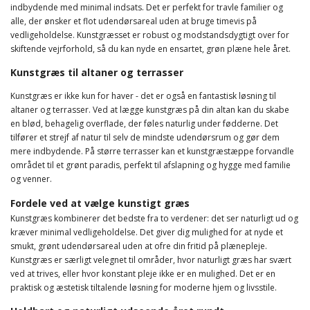
indbydende med minimal indsats. Det er perfekt for travle familier og
alle, der ønsker et flot udendørsareal uden at bruge timevis på
vedligeholdelse. Kunstgræsset er robust og modstandsdygtigt over for
skiftende vejrforhold, så du kan nyde en ensartet, grøn plæne hele året.
Kunstgræs til altaner og terrasser
Kunstgræs er ikke kun for haver - det er også en fantastisk løsning til
altaner og terrasser. Ved at lægge kunstgræs på din altan kan du skabe
en blød, behagelig overflade, der føles naturlig under fødderne. Det
tilfører et strejf af natur til selv de mindste udendørsrum og gør dem
mere indbydende. På større terrasser kan et kunstgræstæppe forvandle
området til et grønt paradis, perfekt til afslapning og hygge med familie
og venner.
Fordele ved at vælge kunstigt græs
Kunstgræs kombinerer det bedste fra to verdener: det ser naturligt ud og
kræver minimal vedligeholdelse. Det giver dig mulighed for at nyde et
smukt, grønt udendørsareal uden at ofre din fritid på plænepleje.
Kunstgræs er særligt velegnet til områder, hvor naturligt græs har svært
ved at trives, eller hvor konstant pleje ikke er en mulighed. Det er en
praktisk og æstetisk tiltalende løsning for moderne hjem og livsstile.