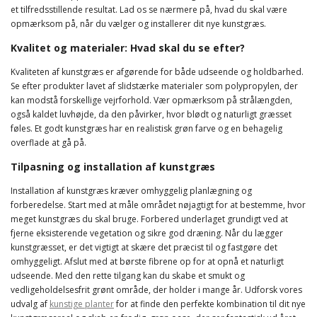
et tilfredsstillende resultat. Lad os se nærmere på, hvad du skal være
opmærksom på, når du vælger og installerer dit nye kunstgræs.
Kvalitet og materialer: Hvad skal du se efter?
Kvaliteten af kunstgræs er afgørende for både udseende og holdbarhed.
Se efter produkter lavet af slidstærke materialer som polypropylen, der
kan modstå forskellige vejrforhold. Vær opmærksom på strålængden,
også kaldet luvhøjde, da den påvirker, hvor blødt og naturligt græsset
føles. Et godt kunstgræs har en realistisk grøn farve og en behagelig
overflade at gå på.
Tilpasning og installation af kunstgræs
Installation af kunstgræs kræver omhyggelig planlægning og
forberedelse. Start med at måle området nøjagtigt for at bestemme, hvor
meget kunstgræs du skal bruge. Forbered underlaget grundigt ved at
fjerne eksisterende vegetation og sikre god dræning. Når du lægger
kunstgræsset, er det vigtigt at skære det præcist til og fastgøre det
omhyggeligt. Afslut med at børste fibrene op for at opnå et naturligt
udseende. Med den rette tilgang kan du skabe et smukt og
vedligeholdelsesfrit grønt område, der holder i mange år. Udforsk vores
udvalg af
kunstige planter
for at finde den perfekte kombination til dit nye