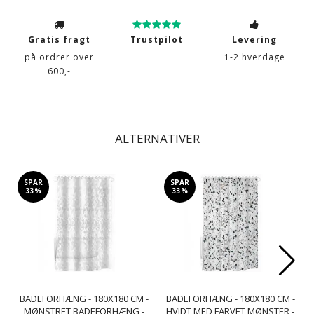
Gratis fragt
Trustpilot
Levering
på ordrer over
1-2 hverdage
600,-
ALTERNATIVER
SPAR
SPAR
33%
33%
BADEFORHÆNG - 180X180 CM -
BADEFORHÆNG - 180X180 CM -
MØNSTRET BADEFORHÆNG -
HVIDT MED FARVET MØNSTER -