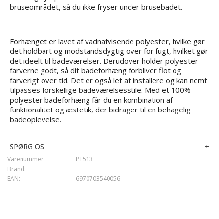
bruseområdet, så du ikke fryser under brusebadet.
Forhænget er lavet af vadnafvisende polyester, hvilke gør
det holdbart og modstandsdygtig over for fugt, hvilket gør
det ideelt til badeværelser. Derudover holder polyester
farverne godt, så dit badeforhæng forbliver flot og
farverigt over tid. Det er også let at installere og kan nemt
tilpasses forskellige badeværelsesstile. Med et 100%
polyester badeforhæng får du en kombination af
funktionalitet og æstetik, der bidrager til en behagelig
badeoplevelse.
SPØRG OS
Varenummer:
PT513
Brand:
EAN:
6970703540056