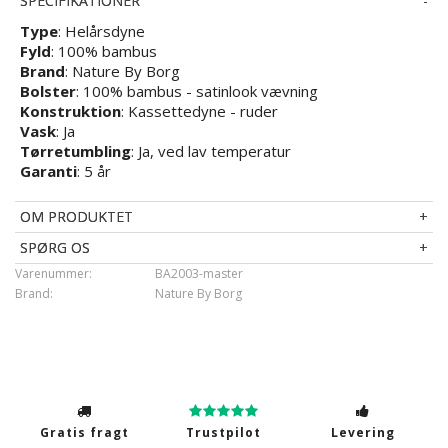
SPECIFIKATIONER
Type
: Helårsdyne
Fyld
: 100% bambus
Brand
: Nature By Borg
Bolster
: 100% bambus - satinlook vævning
Konstruktion
: Kassettedyne - ruder
Vask
: Ja
Tørretumbling
: Ja, ved lav temperatur
Garanti
: 5 år
OM PRODUKTET
SPØRG OS
Varenummer:
BA2003-master
Brand:
Nature By Borg
Gratis fragt
Trustpilot
Levering