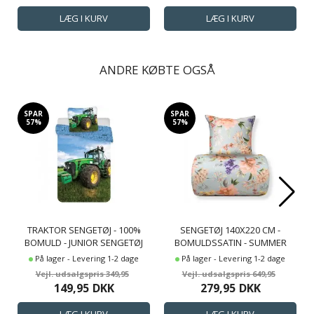
ANDRE KØBTE OGSÅ
SPAR
SPAR
57%
57%
TRAKTOR SENGETØJ - 100%
SENGETØJ 140X220 CM -
BOMULD - JUNIOR SENGETØJ
BOMULDSSATIN - SUMMER
100X140 CM - GRØN TRAKTOR
BLOOM - LYSEBLÅT BLOMSTER
På lager - Levering 1-2 dage
På lager - Levering 1-2 dage
PRINT
349,95
649,95
149,95
DKK
279,95
DKK