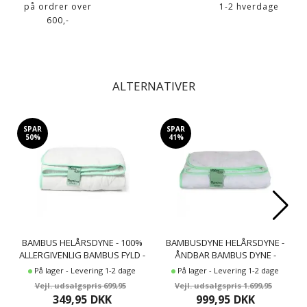
på ordrer over
1-2 hverdage
600,-
ALTERNATIVER
SPAR
SPAR
50%
41%
BAMBUS HELÅRSDYNE - 100%
BAMBUSDYNE HELÅRSDYNE -
ALLERGIVENLIG BAMBUS FYLD -
ÅNDBAR BAMBUS DYNE -
NATURE BY BORG
140X200 CM - NATURE BY BORG
På lager - Levering 1-2 dage
På lager - Levering 1-2 dage
BAMBUSDYNE
BAMBUSDYNE
699,95
1.699,95
349,95
DKK
999,95
DKK