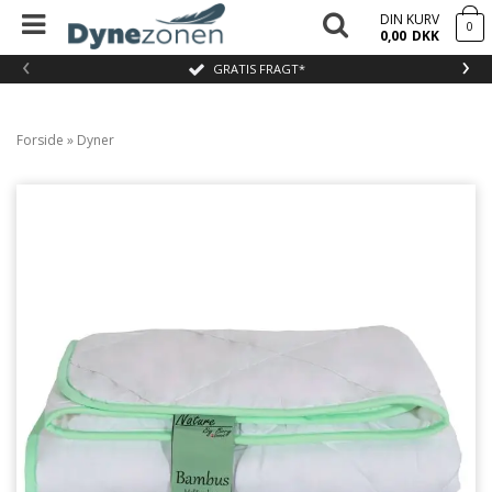
DIN KURV
0
0,00
DKK
‹
›
GRATIS FRAGT*
Forside
»
Dyner