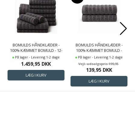
BOMULDS HÅNDKLÆDER -
BOMULDS HÅNDKLÆDER -
100% KÆMMET BOMULD - 12-
100% KÆMMET BOMULD -
PAK - MØRKEGRÅ
50X100 CM - 2-PAK -
På lager - Levering 1-2 dage
På lager - Levering 1-2 dage
MØRKEGRÅ
1.459,95
DKK
199,95
139,95
DKK