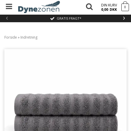
DIN KURV
0
0,00
DKK
‹
›
GRATIS FRAGT*
Forside
»
Indretning