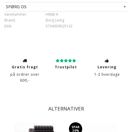
SPØRG OS
Varenummer:
H868-4
Brand:
Borg Living
EAN:
5704039525132
Gratis fragt
Trustpilot
Levering
på ordrer over
1-2 hverdage
600,-
ALTERNATIVER
SPAR
30%