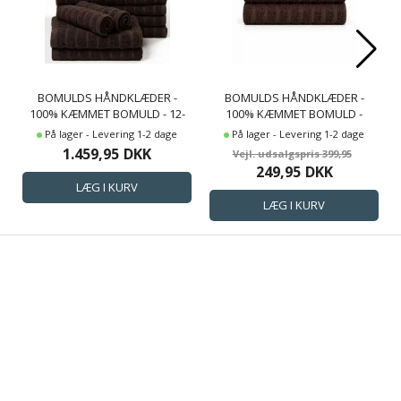
BOMULDS HÅNDKLÆDER -
BOMULDS HÅNDKLÆDER -
100% KÆMMET BOMULD - 12-
100% KÆMMET BOMULD -
PAK - BRUN
BADEHÅNDKLÆDER 70X140 CM
På lager - Levering 1-2 dage
På lager - Levering 1-2 dage
- 2-PAK - BRUN
1.459,95
DKK
399,95
249,95
DKK