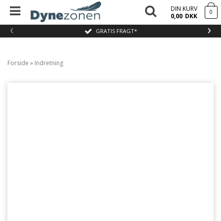
DIN KURV
0
0,00
DKK
‹
›
GRATIS FRAGT*
Forside
»
Indretning