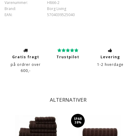
Varenummer:
H866-2
Brand:
Borg Living
EAN:
5704039525040
Gratis fragt
Trustpilot
Levering
på ordrer over
1-2 hverdage
600,-
ALTERNATIVER
SPAR
38%