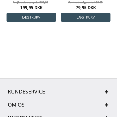
70X140 CM - ORKIDÉ - ANTRACIT
40X60 CM - ORKIDÉ - HVID
399,95
139,95
GRÅ
199,95
DKK
79,95
DKK
KUNDESERVICE
OM OS