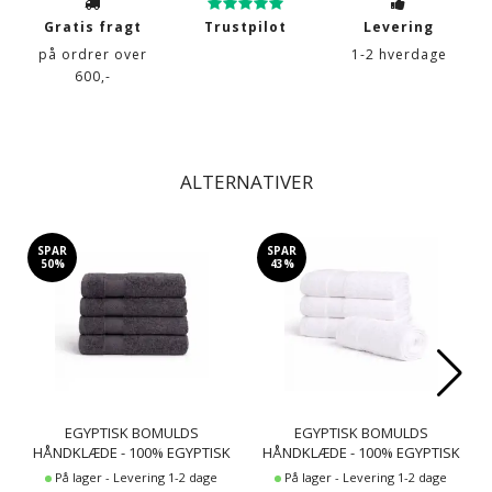
Gratis fragt
Trustpilot
Levering
på ordrer over
1-2 hverdage
600,-
ALTERNATIVER
SPAR
SPAR
50%
43%
EGYPTISK BOMULDS
EGYPTISK BOMULDS
HÅNDKLÆDE - 100% EGYPTISK
HÅNDKLÆDE - 100% EGYPTISK
BOMULD - BADEHÅNDKLÆDE
BOMULD - GÆSTEHÅNDKLÆDE
På lager - Levering 1-2 dage
På lager - Levering 1-2 dage