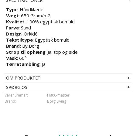
SPECIFIKATIONER
Type
: Håndklæde
Vægt
: 650 Gram/m2
Kvalitet
: 100% egyptisk bomuld
Farve
: Sand
Design
:
Orkidé
Tekstiltype
:
Egyptisk bomuld
Brand:
By Borg
Strop til ophæng
: Ja, top og side
Vask
: 60°
Tørretumbling
: Ja
OM PRODUKTET
SPØRG OS
Varenummer:
H806-master
Brand:
Borg Living