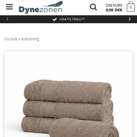
DIN KURV
0
0,00
DKK
‹
›
GRATIS FRAGT*
Forside
»
Indretning