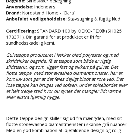
Bagside:
Skridsikker belægning
Anvendelse
: Indendørs
Brand:
Nordstand Home - 'Clara'
Anbefalet vedligeholdelse
:
Støvsugning & fugtig klud
Certificering:
STANDARD 100 by OEKO-TEX® (SH025
178371). Din garanti for at produktet er fri for
sundhedsskadelig kemi.
Gulvtæppe produceret i lækker blød polyester og med
skridsikker bagside, få et tæppe som både er rigtig
slidstærkt, og som ligger fast og sikkert på gulvet. Det
flotte tæppe, med stonewashed diamantmønster, har en
kort luv som gør at det føles dejligt blødt at røre ved. Det
løse tæppe kan bruges ved sofaen, under spisebordet eller
et helt tredje sted hvor du synes der mangler lidt varme
eller ekstra hjemlig hygge.
Dette tæppe design skiller sig ud fra mængden, med sit
flotte stonewashed diamantmønster i skønne grå nuancer.
Med en god kombination af iøjefaldende design og rolig