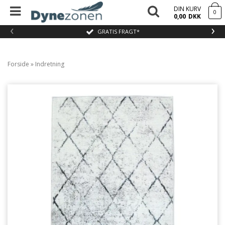
DIN KURV
0
0,00
DKK
‹
›
GRATIS FRAGT*
Forside
»
Indretning