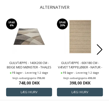
ALTERNATIVER
SPAR
SPAR
6%
20%
GULVTÆPPE - 140X200 CM -
GULVTÆPPE - 60X180 CM -
BEIGE MED MØNSTER - THALES
VÆVET TÆPPELØBER - NATUR -
- NORDSTRAND HOME
KENZY - NORDSTRAND HOME
På lager - Levering 1-2 dage
På lager - Levering 1-2 dage
798,00
498,00
748,00
DKK
398,00
DKK