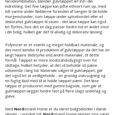
farvekombination, blender gulvtæppet let ind i din
indretning. Det fine tæppe kan pifte ethvert rum op, med
lidt varme under fødderne forenden af sengen til de kolde
morgenstunder, som tæppe under spisebordet eller et
dekorativt gulvtæppe til stuen - det løse tæppe kan også
let flyttes, hvis det en dag passer bedre ind et andet sted
i din bolig, hvilket gør det til alsidig og dekorativ løsning.
Polyester er et stærkt og meget holdbart materiale, og
det mest kendte til produktion af gulvtæpper da det har en
langt højere slidstyrke end andre materialer, til dette
formål. Tæppet er mere modstandsdygtigt over for
slidtage, hvilket betyder, at det vil beholde sit pæne
udseende i lang tid. Materiale valget til gulvtæppet, gør
det også let at vedligeholde - en grundig støvsugning og
en fugtig klud med til at holde tæppet pænt. Det løse
tæppe er produceret med gummi bagside, som gør at
gulvtæppet lægger bedre fast på flere slags underlag og
gulve.
Med
Nord
strand Home er du sikret boligtekstiler i dansk
design - i nordisk stil.
Nord
strand Home lægger stor vægt