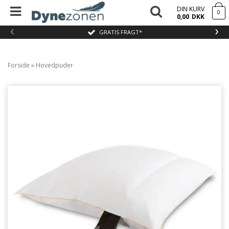
DIN KURV
0
0,00
DKK
‹
›
GRATIS FRAGT*
Forside
»
Hovedpuder