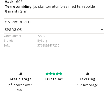
Vask
: 60°
Tørretumbling
: Ja, skal tørretumbles med tørrebolde
Garanti
: 2 år
OM PRODUKTET
SPØRG OS
Varenummer:
727-9
Brand:
ByBorg
EAN:
5768892417270
Gratis fragt
Trustpilot
Levering
på ordrer over
1-2 hverdage
600,-