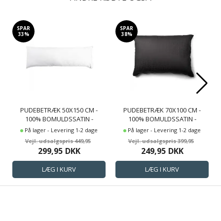
SPAR
SPAR
33%
38%
PUDEBETRÆK 50X150 CM -
PUDEBETRÆK 70X100 CM -
100% BOMULDSSATIN -
100% BOMULDSSATIN -
MULTIPUDE - KLASSISK HVIDE
GAVLPUDE - MØRKEGRÅT
På lager - Levering 1-2 dage
På lager - Levering 1-2 dage
STRIBER
JACQUARDVÆVET
449,95
399,95
299,95
DKK
249,95
DKK