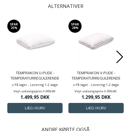
ALTERNATIVER
SPAR
SPAR
25%
28%
TEMPRAKON U-PUDE -
TEMPRAKON V-PUDE -
TEMPERATURREGULERENDE
TEMPERATURREGULERENDE
ERGONOMISK HOVEDPUDE -
ERGONOMISK HOVEDPUDE -
På lager - Levering 1-2 dage
På lager - Levering 1-2 dage
JUSTERBAR HØJDE
JUSTERBAR HØJDE
1.999,00
1.799,00
1.499,95
DKK
1.299,95
DKK
ANDRE KØBTE OGSÅ