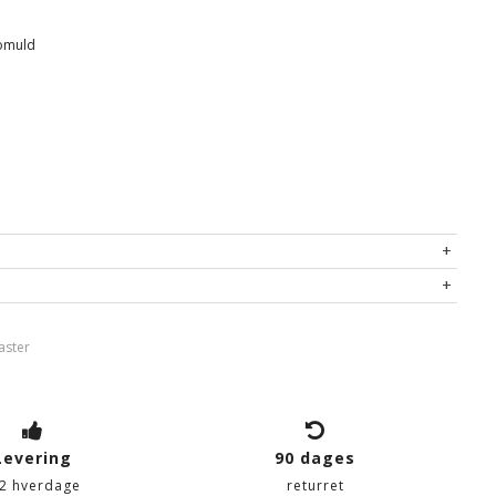
omuld
aster
Levering
90 dages
-2 hverdage
returret