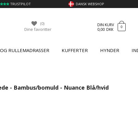
TRUSTPILOT
DANSK WEBSHOP
(0)
DIN KURV
0
Dine favoritter
0,00
DKK
 OG RULLEMADRASSER
KUFFERTER
HYNDER
IN
de - Bambus/bomuld - Nuance Blå/hvid