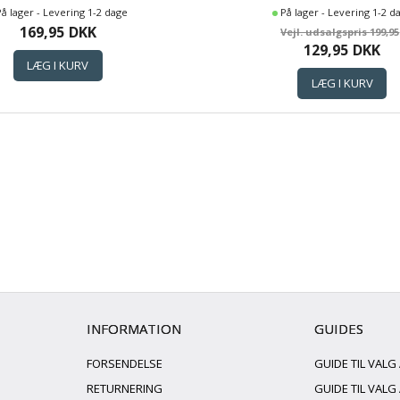
BATMAN LOGO
På lager - Levering 1-2 dage
På lager - Levering 1-2 d
169,95
DKK
199,95
129,95
DKK
INFORMATION
GUIDES
FORSENDELSE
GUIDE TIL VALG
RETURNERING
GUIDE TIL VAL