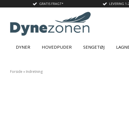
GRATIS FRAGT*
LEVERING 1-
DYNER
HOVEDPUDER
SENGETØJ
LAGN
Forside
»
Indretning