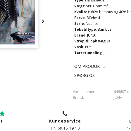
Type
: Håndklæde
Vægt
: 580 Gram/m²
Kvalitet
: 60% bambus og 40% b
Farve
: Blå/hvid
Serie
: Nuance
Tekstiltype
:
Bambus
Brand
:
JUNA
Strop til ophæng
: Ja
Vask
: 60°
Tørretumbling
: Ja
OM PRODUKTET
SPØRG OS
Varenummer:
646607-m
Brand:
JUNA
ot
Kundeservice
Tlf. 69 15 19 10
1