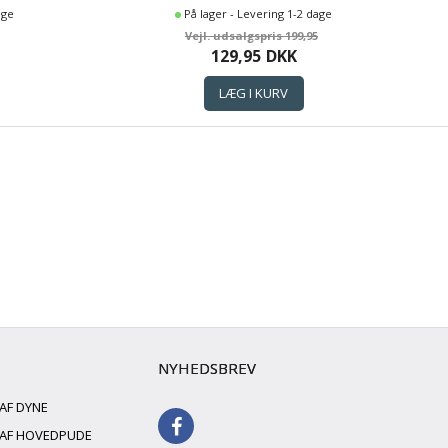
COLA LOGO
age
På lager - Levering 1-2 dage
199,95
129,95
DKK
NYHEDSBREV
 AF DYNE
G AF HOVEDPUDE