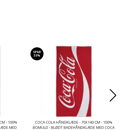
SPAR
SP
35%
3
CM - 100%
COCA COLA HÅNDKLÆDE - 70X140 CM - 100%
LÆDE MED
BOMULD - BLØDT BADEHÅNDKLÆDE MED COCA
V