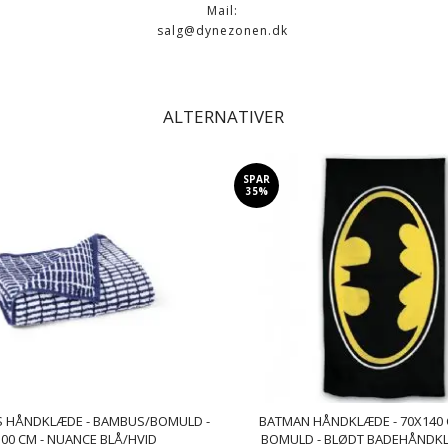
Mail:
salg@dynezonen.dk
ALTERNATIVER
SPAR
35%
S HÅNDKLÆDE - BAMBUS/BOMULD -
BATMAN HÅNDKLÆDE - 70X140 
00 CM - NUANCE BLÅ/HVID
BOMULD - BLØDT BADEHÅNDK