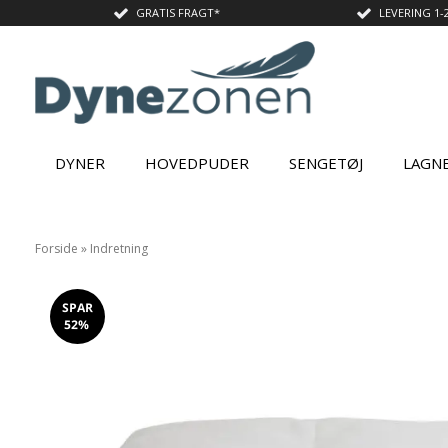
GRATIS FRAGT*
LEVERING 1-
DYNER
HOVEDPUDER
SENGETØJ
LAGN
Forside
»
Indretning
SPAR
52%