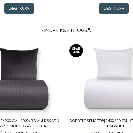
ANDRE KØBTE OGSÅ
SPAR
44%
0X200 CM - 100% BOMULDSSATIN -
DOBBELT SENGETØJ 240X220 CM -
SSISK MØRKEGRÅ STRIBER
- FIRM WHITE
På lager - Levering 1-2 dage
På lager - Levering 1-2 d