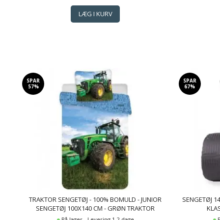
SPAR
SPAR
57%
67%
TRAKTOR SENGETØJ - 100% BOMULD - JUNIOR
SENGETØJ 14
SENGETØJ 100X140 CM - GRØN TRAKTOR
KLA
På lager - Levering 1-2 dage