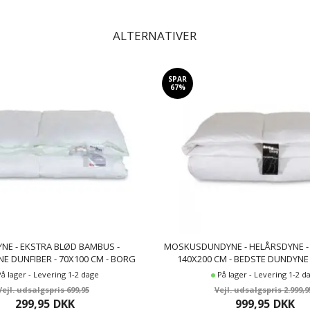
ALTERNATIVER
SPAR
67%
NE - EKSTRA BLØD BAMBUS -
MOSKUSDUNDYNE - HELÅRSDYNE - 
E DUNFIBER - 70X100 CM - BORG
140X200 CM - BEDSTE DUNDYNE
LIVING
MOSKUSDUN
På lager - Levering 1-2 dage
På lager - Levering 1-2 d
699,95
2.999,9
299,95
DKK
999,95
DKK