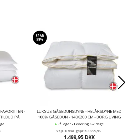
SPAR
SP
58%
7
FAVORITTEN -
LUKSUS GÅSEDUNSDYNE - HELÅRSDYNE MED
SO
 TILBUD PÅ
100% GÅSEDUN - 140X200 CM - BORG LIVING
GULDDYNEN
age
På lager - Levering 1-2 dage
5
3.599,95
1.499,95
DKK