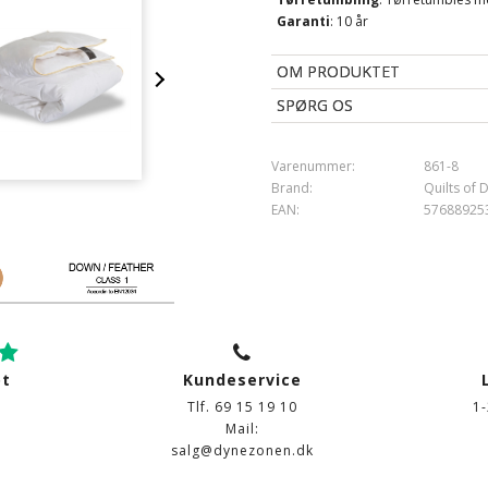
Garanti
: 10 år
OM PRODUKTET
SPØRG OS
Varenummer:
861-8
Brand:
Quilts of
EAN:
57688925
ot
Kundeservice
Tlf. 69 15 19 10
1
Mail:
salg@dynezonen.dk