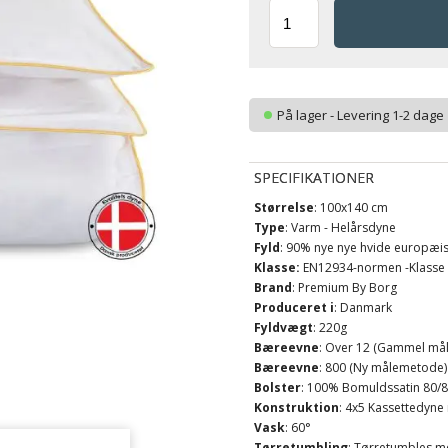
På lager - Levering 1-2 dage
SPECIFIKATIONER
Størrelse
: 100x140 cm
Type
: Varm - Helårsdyne
Fyld
: 90% nye nye hvide europæi
Klasse:
EN12934-normen -Klasse
Brand
: Premium By Borg
Produceret i
: Danmark
Fyldvægt
: 220g
Bæreevne
: Over 12 (Gammel må
Bæreevne
: 800 (Ny målemetode)
Bolster
: 100% Bomuldssatin 80/80
Konstruktion
: 4x5 Kassettedyne
Vask
: 60°
Tørretumbling
: Tørretumbles m