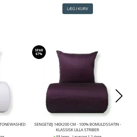
SPAR
SP
67%
2
 STONEWASHED
SENGETØJ 140X200 CM - 100% BOMULDSSATIN -
MA
KLASSISK LILLA STRIBER
RØ
BO
age
På lager - Levering 1-2 dage