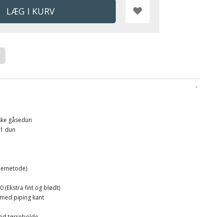
ske gåsedun
 1 dun
lemetode)
 (Ekstra fint og blødt)
 med piping kant
ed tørrebolde