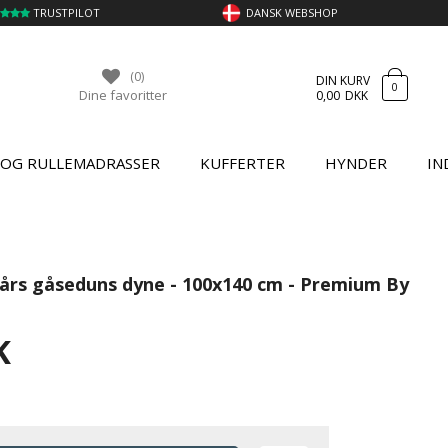
TRUSTPILOT
DANSK WEBSHOP
(0)
DIN KURV
0
Dine favoritter
0,00
DKK
 OG RULLEMADRASSER
KUFFERTER
HYNDER
IN
lårs gåseduns dyne - 100x140 cm - Premium By
K