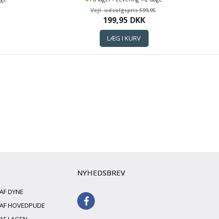
599,95
199,95
DKK
NYHEDSBREV
 AF DYNE
G AF HOVEDPUDE