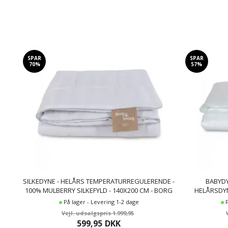
SPAR
SPAR
70%
57%
SILKEDYNE - HELÅRS TEMPERATURREGULERENDE -
BABYDY
100% MULBERRY SILKEFYLD - 140X200 CM - BORG
HELÅRSDYN
LIVING
På lager - Levering 1-2 dage
1.999,95
599,95
DKK