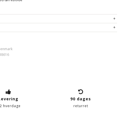
 Denmark
38616
Levering
90 dages
-2 hverdage
returret