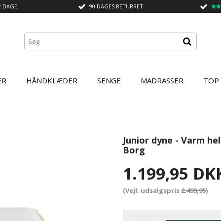
2 DAGE
90 DAGES RETURRET
ER
HÅNDKLÆDER
SENGE
MADRASSER
TOP
Junior dyne - Varm he
Borg
1.199,95 DK
(Vejl. udsalgspris
2.499,95
)