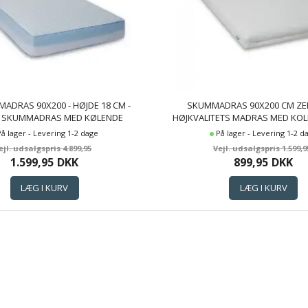
MADRAS 90X200 - HØJDE 18 CM -
SKUMMADRAS 90X200 CM ZE
 SKUMMADRAS MED KØLENDE
HØJKVALITETS MADRAS MED KO
- 7 ZONER - SLEEP TECH BY BORG
BAMBUS BETRÆK
På lager - Levering 1-2 dage
På lager - Levering 1-2 d
4.899,95
1.599,9
1.599,95
DKK
899,95
DKK