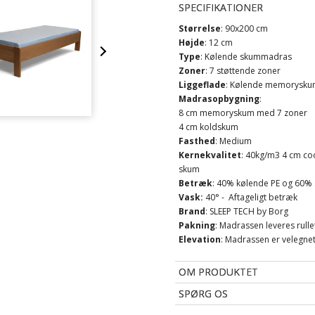
SPECIFIKATIONER
Størrelse
: 90x200 cm
Højde
: 12 cm
Type
: Kølende skummadras
Zoner
: 7 støttende zoner
Liggeflade
: Kølende memoryskum
Madrasopbygning
:
8 cm memoryskum med 7 zoner
4 cm koldskum
Fasthed
: Medium
Kernekvalitet
: 40kg/m3 4 cm c
skum
Betræk
: 40% kølende PE og 60% si
Vask:
40° - Aftageligt betræk
Brand
: SLEEP TECH by Borg
Pakning
: Madrassen leveres rul
Elevation
: Madrassen er velegnet 
OM PRODUKTET
SPØRG OS