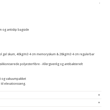
 og antislip bagside
ool gel skum, 40kg/m3 4 cm memoryskum & 28kg/m3 4 cm regulerbar
likoniserede polyesterfibre - Allergivenlig og antibakterielt
let og vakuumpakket
til elevationsseng.