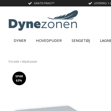
GRATIS FRAGT*
LEVERING 1-
DYNER
HOVEDPUDER
SENGETØJ
LAGN
Forside
»
Madrasser
SPAR
63%