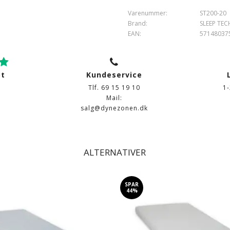
Varenummer:
ST200-20
Brand:
SLEEP TEC
EAN:
57148037
ot
Kundeservice
Tlf. 69 15 19 10
1
Mail:
salg@dynezonen.dk
ALTERNATIVER
SPAR
44%