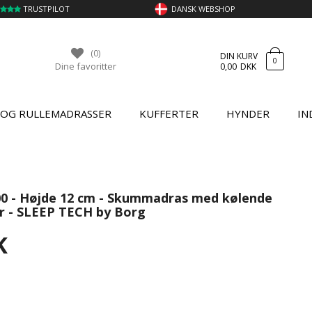
TRUSTPILOT
DANSK WEBSHOP
(0)
DIN KURV
0
Dine favoritter
0,00
DKK
 OG RULLEMADRASSER
KUFFERTER
HYNDER
IN
0 - Højde 12 cm - Skummadras med kølende
r - SLEEP TECH by Borg
K