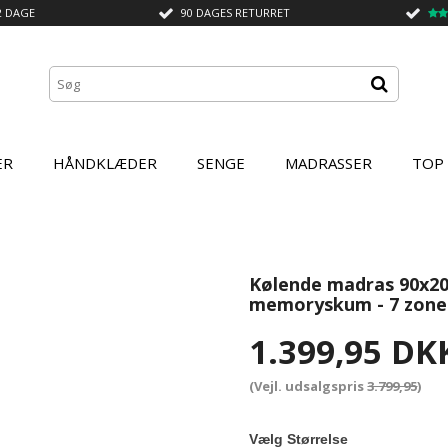
2 DAGE
90 DAGES RETURRET
ER
HÅNDKLÆDER
SENGE
MADRASSER
TOP
Kølende madras 90x20
memoryskum - 7 zone
1.399,95 DK
(Vejl. udsalgspris
3.799,95
)
Vælg Størrelse