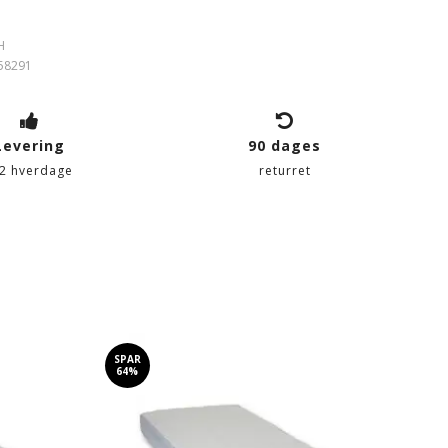
H
58291
Levering
90 dages
-2 hverdage
returret
SPAR
SP
64%
7