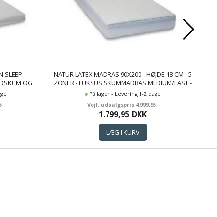
N SLEEP
NATUR LATEX MADRAS 90X200 - HØJDE 18 CM - 5
LDSKUM OG
ZONER - LUKSUS SKUMMADRAS MEDIUM/FAST -
L
VENDBAR - MADRAS MED KØLIG NATURLATEX TOP
age
På lager - Levering 1-2 dage
- NATURE BY BORG
5
4.999,95
1.799,95
DKK