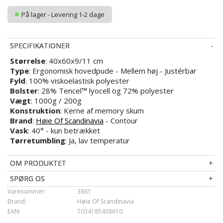
På lager - Levering 1-2 dage
SPECIFIKATIONER
Størrelse
: 40x60x9/11 cm
Type
: Ergonomisk hovedpude - Mellem høj - Justérbar
Fyld
: 100% viskoelastisk polyester
Bolster
: 28% Tencel™ lyocell og 72% polyester
Vægt
: 1000g / 200g
Konstruktion
: Kerne af memory skum
Brand
:
Høie Of Scandinavia
- Contour
Vask
: 40° - kun betrækket
Tørretumbling
: Ja, lav temperatur
OM PRODUKTET
SPØRG OS
Varenummer:
3861
Brand:
Høie Of Scandinavia
EAN:
7034185438610