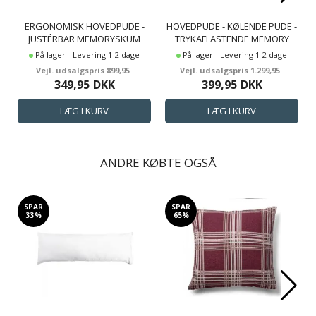
ERGONOMISK HOVEDPUDE -
HOVEDPUDE - KØLENDE PUDE -
JUSTÉRBAR MEMORYSKUM
TRYKAFLASTENDE MEMORY
PUDE - NAKKEPUDE - ZEN SLEEP
FOAM PUDE - SLEEP TECH
På lager - Levering 1-2 dage
På lager - Levering 1-2 dage
TORA
899,95
1.299,95
349,95
DKK
399,95
DKK
ANDRE KØBTE OGSÅ
SPAR
SPAR
33%
65%