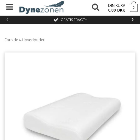
DIN KURV
0
0,00
DKK
‹
›
GRATIS FRAGT*
Forside
»
Hovedpuder