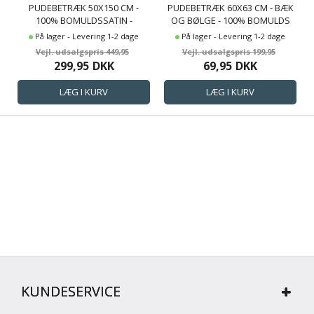
PUDEBETRÆK 50X150 CM -
PUDEBETRÆK 60X63 CM - BÆK
100% BOMULDSSATIN -
OG BØLGE - 100% BOMULDS
MULTIPUDE - KLASSISK HVIDE
KREP - RØDE TERN
På lager - Levering 1-2 dage
På lager - Levering 1-2 dage
STRIBER
449,95
199,95
299,95
DKK
69,95
DKK
KUNDESERVICE