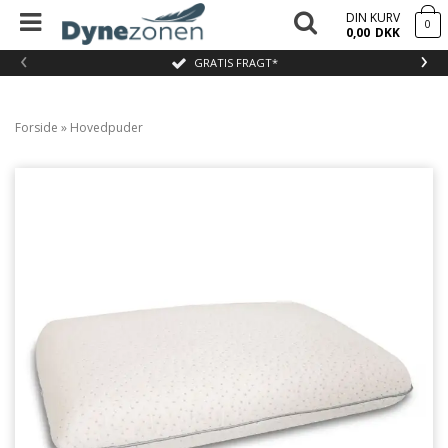
DIN KURV
0
0,00
DKK
‹
›
GRATIS FRAGT*
Forside
»
Hovedpuder