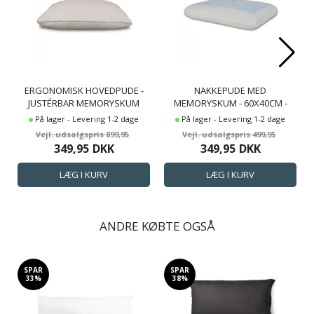
ERGONOMISK HOVEDPUDE -
NAKKEPUDE MED
JUSTÉRBAR MEMORYSKUM
MEMORYSKUM - 60X40CM -
PUDE - NAKKEPUDE - ZEN SLEEP
KØLENDE SKUMGEL -
På lager - Levering 1-2 dage
På lager - Levering 1-2 dage
TORA
TRYKAFLASTENDE HOVEDPUDE
899,95
499,95
349,95
DKK
349,95
DKK
ANDRE KØBTE OGSÅ
SPAR
SPAR
33%
38%