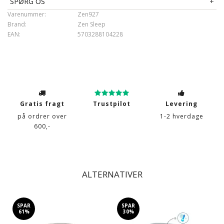
SPØRG OS
Varenummer:
Zen927
Brand:
Zen Sleep
EAN:
5703288104228
Gratis fragt
Trustpilot
Levering
på ordrer over
1-2 hverdage
600,-
ALTERNATIVER
SPAR
SPAR
61%
30%