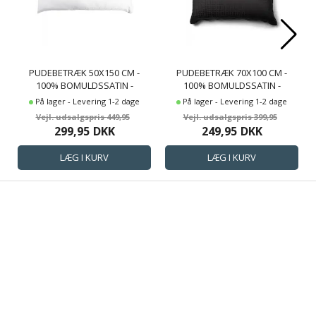
PUDEBETRÆK 50X150 CM -
PUDEBETRÆK 70X100 CM -
100% BOMULDSSATIN -
100% BOMULDSSATIN -
MULTIPUDE - KLASSISK HVIDE
GAVLPUDE - MØRKEGRÅT
På lager - Levering 1-2 dage
På lager - Levering 1-2 dage
STRIBER
JACQUARDVÆVET
449,95
399,95
299,95
DKK
249,95
DKK