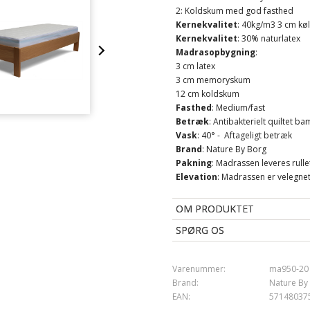
2: Koldskum med god fasthed
Kernekvalitet
: 40kg/m3 3 cm k
Kernekvalitet
: 30% naturlatex
Madrasopbygning
:
3 cm latex
3 cm memoryskum
12 cm koldskum
Fasthed
:
Medium/fast
Betræk
: Antibakterielt quiltet 
Vask
: 40° - Aftageligt betræk
Brand
: Nature By Borg
Pakning
: Madrassen leveres rul
Elevation
: Madrassen er velegnet
OM PRODUKTET
SPØRG OS
Varenummer:
ma950-20
Brand:
Nature By
EAN:
57148037