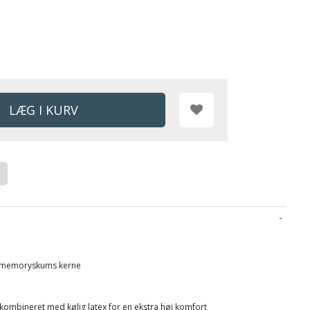
e memoryskums kerne
ombineret med kølig latex for en ekstra høj komfort