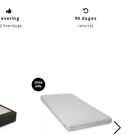
Levering
90 dages
-2 hverdage
returret
SPAR
SP
44%
6