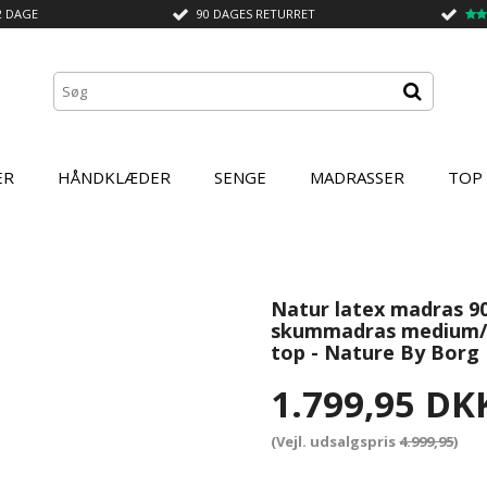
2 DAGE
90 DAGES RETURRET
ER
HÅNDKLÆDER
SENGE
MADRASSER
TOP
Natur latex madras 90
skummadras medium/fa
top - Nature By Borg
1.799,95 DK
(Vejl. udsalgspris
4.999,95
)