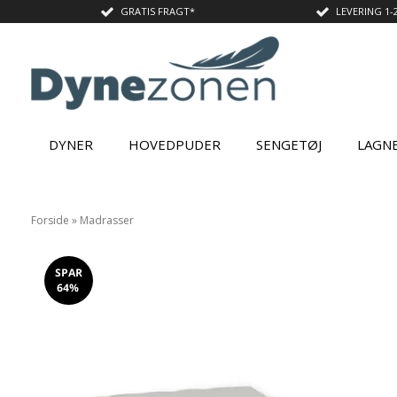
GRATIS FRAGT*
LEVERING 1-
DYNER
HOVEDPUDER
SENGETØJ
LAGN
Forside
»
Madrasser
SPAR
64%