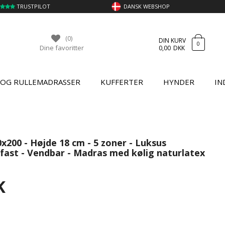
TRUSTPILOT
DANSK WEBSHOP
(0)
DIN KURV
0
Dine favoritter
0,00
DKK
 OG RULLEMADRASSER
KUFFERTER
HYNDER
IN
x200 - Højde 18 cm - 5 zoner - Luksus
st - Vendbar - Madras med kølig naturlatex
K