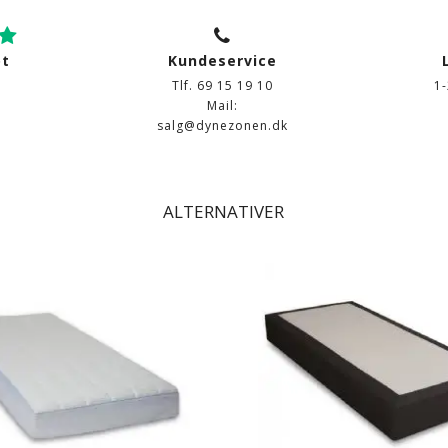
ot
Kundeservice
Tlf. 69 15 19 10
1
Mail:
salg@dynezonen.dk
ALTERNATIVER