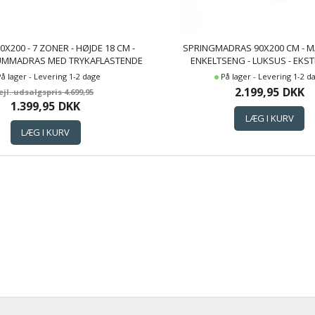
X200 - 7 ZONER - HØJDE 18 CM -
SPRINGMADRAS 90X200 CM - M
UMMADRAS MED TRYKAFLASTENDE
ENKELTSENG - LUKSUS - EKS
SKUM - EXCELLENT BY BORG
SPRINGMADRAS
På lager - Levering 1-2 dage
På lager - Levering 1-2 d
2.199,95
DKK
4.699,95
1.399,95
DKK