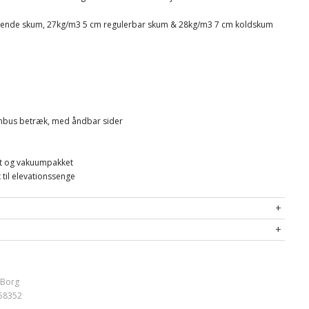
ølende skum, 27kg/m3 5 cm regulerbar skum & 28kg/m3 7 cm koldskum
bambus betræk, med åndbar sider
let og vakuumpakket
 til elevationssenge
 Borg
58352