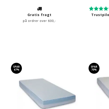
Gratis fragt
Trustpil
på ordrer over 600,-
SPAR
SPAR
67%
70%