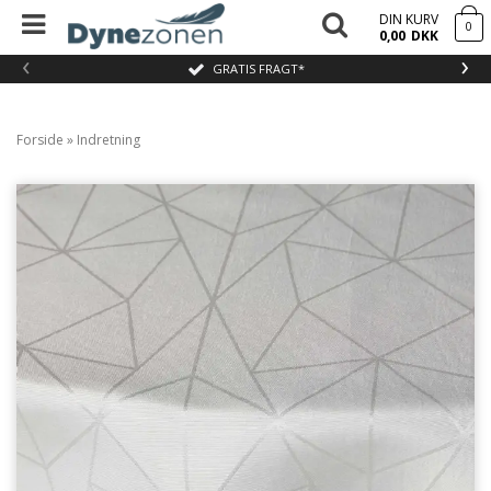
DIN KURV
0
0,00
DKK
‹
›
GRATIS FRAGT*
Forside
»
Indretning