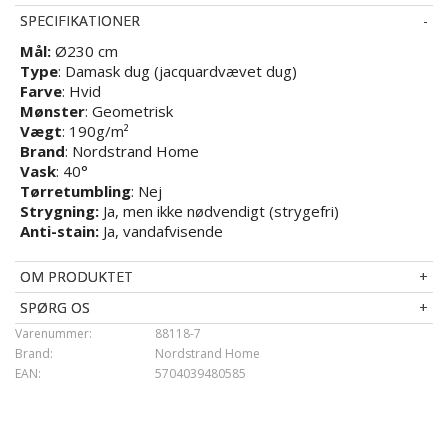
SPECIFIKATIONER
Mål:
Ø230 cm
Type
: Damask dug (jacquardvævet dug)
Farve
: Hvid
Mønster
: Geometrisk
Vægt
: 190g/m²
Brand
: Nordstrand Home
Vask
: 40°
Tørretumbling
: Nej
Strygning:
Ja, men ikke nødvendigt (strygefri)
Anti-stain:
Ja, vandafvisende
OM PRODUKTET
SPØRG OS
Varenummer:
88118-7
Brand:
Nordstrand Home
EAN:
5704039480585