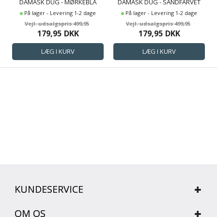
DAMASK DUG - MØRKEBLÅ
DAMASK DUG - SANDFARVET
TEKSTILDUG - JACQUARDVÆVET
TEKSTILDUG - JACQUARDVÆVET
På lager - Levering 1-2 dage
På lager - Levering 1-2 dage
DUG MED GEOMETRISK
DUG MED GEOMETRISK
499,95
499,95
MØNSTER - DUG TIL RUNDT
MØNSTER - DUG TIL RUNDT
179,95
DKK
179,95
DKK
BORD
BORD
KUNDESERVICE
OM OS