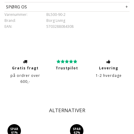
SPØRG OS
Varenummer:
BL500-90-2
Brand:
Borg Living
EAN:
5703288084308
Gratis fragt
Trustpilot
Levering
på ordrer over
1-2 hverdage
600,-
ALTERNATIVER
SPAR
SPAR
61%
62%