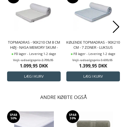
TOPMADRAS - 90X210 CM 8 CM
KØLENDE TOPMADRAS - 90X210
HØJ - NASA MEMORY SKUM -
CM - 7 ZONER - LUKSUS
BORG LIVING - ERGONOMISK
MEMORYSKUM TOPMADRAS 8
På lager - Levering 1-2 dage
På lager - Levering 1-2 dage
TOPMADRAS
CM HØJ - SLEEP TECH BY BORG
2.799,95
3.699,95
1.099,95
DKK
1.399,95
DKK
ANDRE KØBTE OGSÅ
SPAR
SPAR
50%
30%