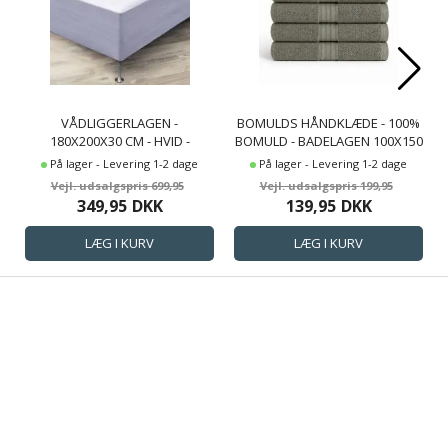
VÅDLIGGERLAGEN -
BOMULDS HÅNDKLÆDE - 100%
180X200X30 CM - HVID -
BOMULD - BADELAGEN 100X150
VÅDLIGGER I FACONLAGEN -
CM - MAGNOLIA - STØVET
På lager - Levering 1-2 dage
På lager - Levering 1-2 dage
NORDSTRAND HOME
GRØN
699,95
199,95
MADRASBESKYTTER
349,95
DKK
139,95
DKK