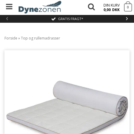
DIN KURV
0
0,00
DKK
‹
›
GRATIS FRAGT*
Forside
»
Top og rullemadrasser