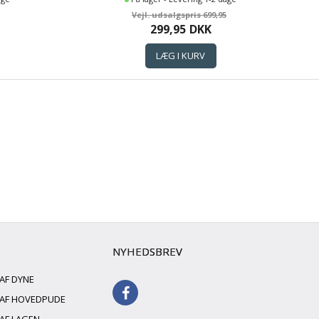
699,95
299,95
DKK
NYHEDSBREV
 AF DYNE
G AF HOVEDPUDE