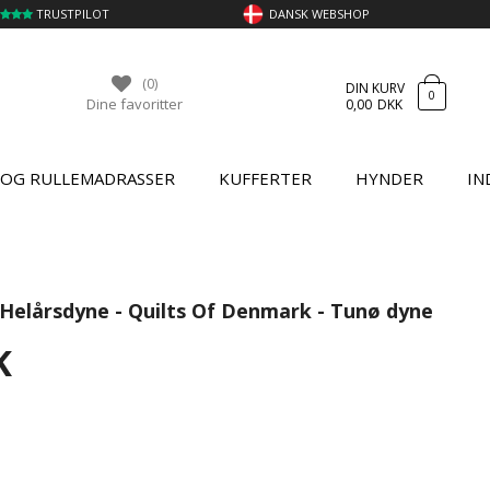
TRUSTPILOT
DANSK WEBSHOP
(0)
DIN KURV
0
Dine favoritter
0,00
DKK
 OG RULLEMADRASSER
KUFFERTER
HYNDER
IN
Helårsdyne - Quilts Of Denmark - Tunø dyne
K