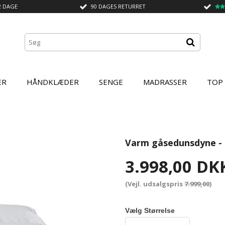
2 DAGE
90 DAGES RETURRET
ER
HÅNDKLÆDER
SENGE
MADRASSER
TOP
Varm gåsedunsdyne - 
3.998,00 DK
(Vejl. udsalgspris
7.999,00
)
Vælg Størrelse