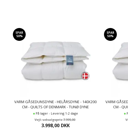
SPAR
SPAR
50%
50%
VARM GÅSEDUNSDYNE - HELÅRSDYNE - 140X200
VARM GÅSED
CM - QUILTS OF DENMARK - TUNØ DYNE
CM - QU
På lager - Levering 1-2 dage
7.999,00
3.998,00
DKK