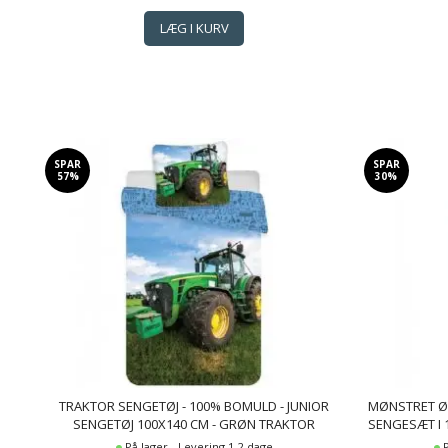
SPAR
SPAR
57%
30%
TRAKTOR SENGETØJ - 100% BOMULD - JUNIOR
MØNSTRET ØK
SENGETØJ 100X140 CM - GRØN TRAKTOR
SENGESÆT I 
SILENCE BL
På lager - Levering 1-2 dage