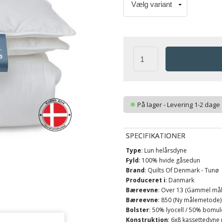
På lager - Levering 1-2 dage
SPECIFIKATIONER
Type
: Lun helårsdyne
Fyld
: 100% hvide gåsedun
Brand
: Quilts Of Denmark - Tunø
Produceret i
: Danmark
Bæreevne
: Over 13 (Gammel må
Bæreevne
: 850 (Ny målemetode)
Bolster
: 50% lyocell / 50% bomuld
Konstruktion
: 6x8 kassettedyne