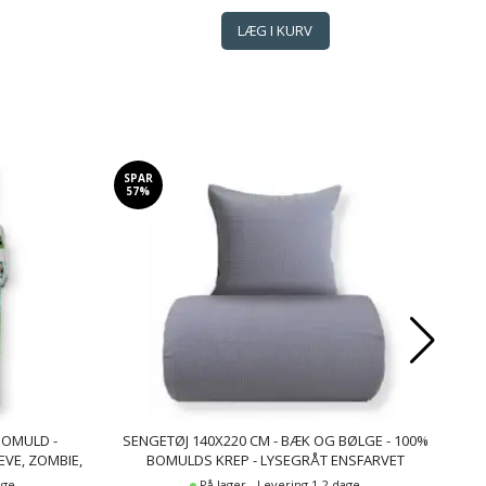
SPAR
SP
57%
5
BOMULD -
SENGETØJ 140X220 CM - BÆK OG BØLGE - 100%
EVE, ZOMBIE,
BOMULDS KREP - LYSEGRÅT ENSFARVET
EP
age
På lager - Levering 1-2 dage