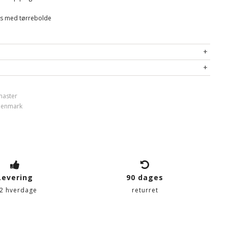
les med tørrebolde
master
 Denmark
Levering
90 dages
-2 hverdage
returret