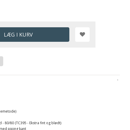
lemetode)
 - 80/80 (TC395 - Ekstra fint og blødt)
 med piping kant