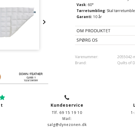
Vask
: 60°
Tørretumbling
: Skal tørretumb
Garanti
: 10 år
OM PRODUKTET
SPØRG OS
Varenummer:
2055042-
Brand:
Quilts of
ot
Kundeservice
Tlf. 69 15 19 10
1
Mail:
salg@dynezonen.dk