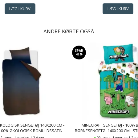
ANDRE KØBTE OGSÅ
SPAR
43%
OLOGISK SENGETØJ 140X200 CM -
MINECRAFT SENGETØJ - 100% 
100% ØKOLOGISK BOMULDSSATIN -
BØRNESENGETØJ 140X200 CM - ST
UE - BEDDINGHOUSE SENGELINNED
CREEPER OG PIGS SHE
På lager - Levering 1-2 dage
På lager - Levering 1-2 d