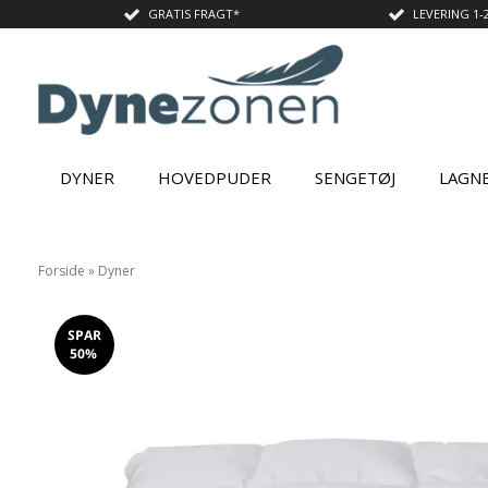
GRATIS FRAGT*
LEVERING 1-
DYNER
HOVEDPUDER
SENGETØJ
LAGN
Forside
»
Dyner
SPAR
50%