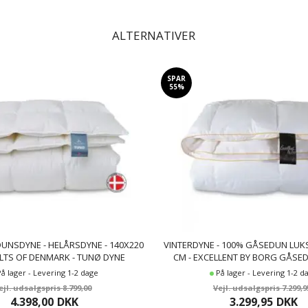
ALTERNATIVER
SPAR
55%
UNSDYNE - HELÅRSDYNE - 140X220
VINTERDYNE - 100% GÅSEDUN LUKS
ILTS OF DENMARK - TUNØ DYNE
CM - EXCELLENT BY BORG GÅSE
DIAMANTEN
På lager - Levering 1-2 dage
På lager - Levering 1-2 d
8.799,00
7.299,9
4.398,00
DKK
3.299,95
DKK