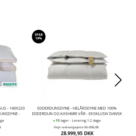
SPAR
SP
19%
5
US - 140X220
EDDERDUNSDYNE - HELÅRSDYNE MED 100%
MO
DUNSDYNE -
EDDERDUN OG KASHMIR VÅR - EKSKLUSIV DANSK
PRODUCERET DYNE
age
På lager - Levering 1-2 dage
5
35.995,95
28.999,95
DKK