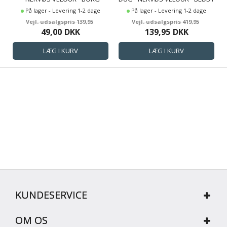
LIVING
VELOUR STOF TIL BORDDUG -
På lager - Levering 1-2 dage
På lager - Levering 1-2 dage
PAKKER MED 3 METER
139,95
419,95
49,00
DKK
139,95
DKK
KUNDESERVICE
OM OS