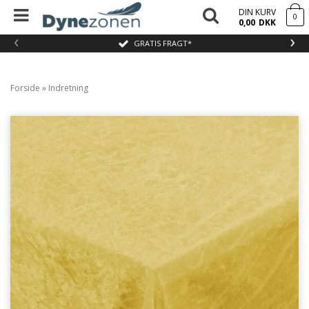
DIN KURV
0
0,00
DKK
‹
›
GRATIS FRAGT*
Forside
»
Indretning