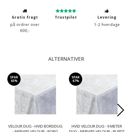
Gratis fragt
Trustpilot
Levering
på ordrer over
1-2 hverdage
600,-
ALTERNATIVER
SPAR
SPAR
65%
67%
VELOUR DUG - HVID BORDDUG
HVID VELOUR DUG - 9 METER
- NERVØS VELOUR - BORG
DUG - NERVØS VELOUR - BLØDT