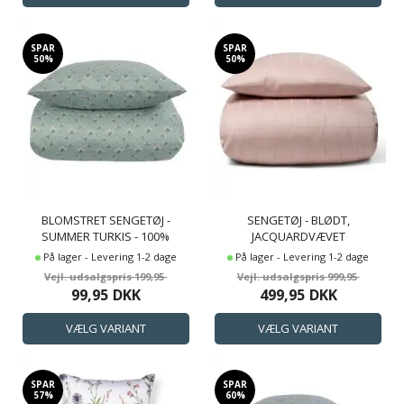
SPAR
SPAR
50%
50%
BLOMSTRET SENGETØJ -
SENGETØJ - BLØDT,
SUMMER TURKIS - 100%
JACQUARDVÆVET
BOMULDSSATIN SENGETØJ -
BOMULDSSATIN - CHECK ROSA
På lager - Levering 1-2 dage
På lager - Levering 1-2 dage
BY NIGHT SENGESÆT
- BY NIGHT SENGESÆT
199,95
999,95
99,95
DKK
499,95
DKK
SPAR
SPAR
57%
60%