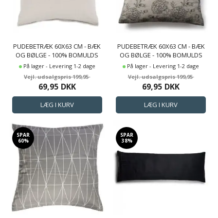
PUDEBETRÆK 60X63 CM - BÆK
PUDEBETRÆK 60X63 CM - BÆK
OG BØLGE - 100% BOMULDS
OG BØLGE - 100% BOMULDS
KREP - SAND ENSFARVET
KREP - SANDFARVET
På lager - Levering 1-2 dage
På lager - Levering 1-2 dage
BLOMSTER PRINT
199,95
199,95
69,95
DKK
69,95
DKK
SPAR
SPAR
60%
38%