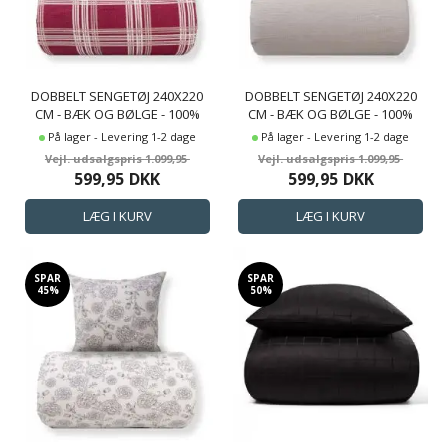
DOBBELT SENGETØJ 240X220
DOBBELT SENGETØJ 240X220
CM - BÆK OG BØLGE - 100%
CM - BÆK OG BØLGE - 100%
BOMULDS KREP - RØDE TERN
BOMULDS KREP - SAND
På lager - Levering 1-2 dage
På lager - Levering 1-2 dage
ENSFARVET
1.099,95
1.099,95
599,95
DKK
599,95
DKK
SPAR
SPAR
45%
50%