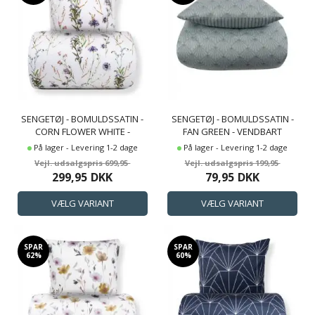
SENGETØJ - BOMULDSSATIN -
SENGETØJ - BOMULDSSATIN -
CORN FLOWER WHITE -
FAN GREEN - VENDBART
VENDBART BLOMSTER PRINT
GRAFISK MØNSTER
På lager - Levering 1-2 dage
På lager - Levering 1-2 dage
699,95
199,95
299,95
DKK
79,95
DKK
SPAR
SPAR
62%
60%