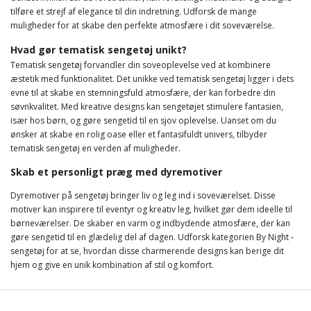
tilføre et strejf af elegance til din indretning. Udforsk de mange
muligheder for at skabe den perfekte atmosfære i dit soveværelse.
Hvad gør tematisk sengetøj unikt?
Tematisk sengetøj forvandler din soveoplevelse ved at kombinere
æstetik med funktionalitet. Det unikke ved tematisk sengetøj ligger i dets
evne til at skabe en stemningsfuld atmosfære, der kan forbedre din
søvnkvalitet. Med kreative designs kan sengetøjet stimulere fantasien,
især hos børn, og gøre sengetid til en sjov oplevelse. Uanset om du
ønsker at skabe en rolig oase eller et fantasifuldt univers, tilbyder
tematisk sengetøj en verden af muligheder.
Skab et personligt præg med dyremotiver
Dyremotiver på sengetøj bringer liv og leg ind i soveværelset. Disse
motiver kan inspirere til eventyr og kreativ leg, hvilket gør dem ideelle til
børneværelser. De skaber en varm og indbydende atmosfære, der kan
gøre sengetid til en glædelig del af dagen. Udforsk kategorien By Night -
sengetøj for at se, hvordan disse charmerende designs kan berige dit
hjem og give en unik kombination af stil og komfort.