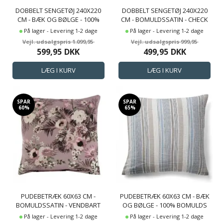
DOBBELT SENGETØJ 240X220
DOBBELT SENGETØJ 240X220
CM - BÆK OG BØLGE - 100%
CM - BOMULDSSATIN - CHECK
BOMULDS KREP - SANDFARVET
SORT
På lager - Levering 1-2 dage
På lager - Levering 1-2 dage
BLOMSTER PRINT
1.099,95
999,95
599,95
DKK
499,95
DKK
SPAR
SPAR
60%
65%
PUDEBETRÆK 60X63 CM -
PUDEBETRÆK 60X63 CM - BÆK
BOMULDSSATIN - VENDBART
OG BØLGE - 100% BOMULDS
LAVENDEL BLOMSTER PRINT
KREP - BLÅ STRIBER
På lager - Levering 1-2 dage
På lager - Levering 1-2 dage