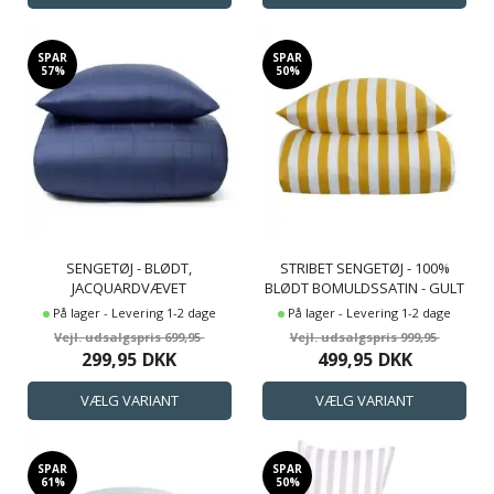
SPAR
SPAR
57%
50%
SENGETØJ - BLØDT,
STRIBET SENGETØJ - 100%
JACQUARDVÆVET
BLØDT BOMULDSSATIN - GULT
BOMULDSSATIN - CHECK BLÅ -
OG HVIDT SENGESÆT -
På lager - Levering 1-2 dage
På lager - Levering 1-2 dage
BY NIGHT SENGESÆT
NORDIC STRIPE - BY NIGHT
699,95
999,95
SENGELINNED
299,95
DKK
499,95
DKK
SPAR
SPAR
61%
50%