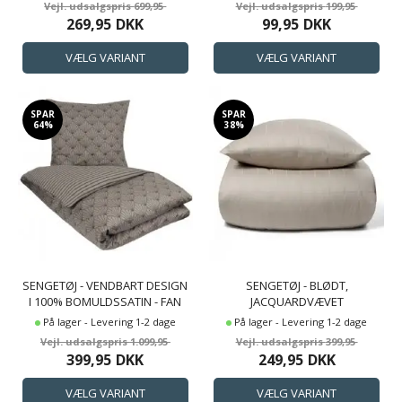
699,95
199,95
269,95
DKK
99,95
DKK
SPAR
SPAR
64%
38%
SENGETØJ - VENDBART DESIGN
SENGETØJ - BLØDT,
I 100% BOMULDSSATIN - FAN
JACQUARDVÆVET
GREY - SENGESÆT FRA BY
BOMULDSSATIN - CHECK SAND
På lager - Levering 1-2 dage
På lager - Levering 1-2 dage
NIGHT
- BY NIGHT SENGESÆT
1.099,95
399,95
399,95
DKK
249,95
DKK