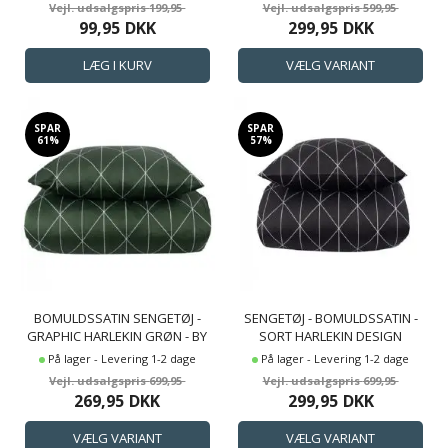
199,95
599,95
99,95
DKK
299,95
DKK
SPAR
SPAR
61%
57%
BOMULDSSATIN SENGETØJ -
SENGETØJ - BOMULDSSATIN -
GRAPHIC HARLEKIN GRØN - BY
SORT HARLEKIN DESIGN
NIGHT SENGESÆT
På lager - Levering 1-2 dage
På lager - Levering 1-2 dage
699,95
699,95
269,95
DKK
299,95
DKK