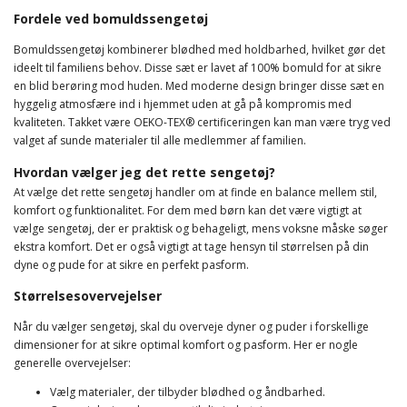
Fordele ved bomuldssengetøj
Bomuldssengetøj kombinerer blødhed med holdbarhed, hvilket gør det
ideelt til familiens behov. Disse sæt er lavet af 100% bomuld for at sikre
en blid berøring mod huden. Med moderne design bringer disse sæt en
hyggelig atmosfære ind i hjemmet uden at gå på kompromis med
kvaliteten. Takket være OEKO-TEX® certificeringen kan man være tryg ved
valget af sunde materialer til alle medlemmer af familien.
Hvordan vælger jeg det rette sengetøj?
At vælge det rette sengetøj handler om at finde en balance mellem stil,
komfort og funktionalitet. For dem med børn kan det være vigtigt at
vælge sengetøj, der er praktisk og behageligt, mens voksne måske søger
ekstra komfort. Det er også vigtigt at tage hensyn til størrelsen på din
dyne og pude for at sikre en perfekt pasform.
Størrelsesovervejelser
Når du vælger sengetøj, skal du overveje dyner og puder i forskellige
dimensioner for at sikre optimal komfort og pasform. Her er nogle
generelle overvejelser:
Vælg materialer, der tilbyder blødhed og åndbarhed.