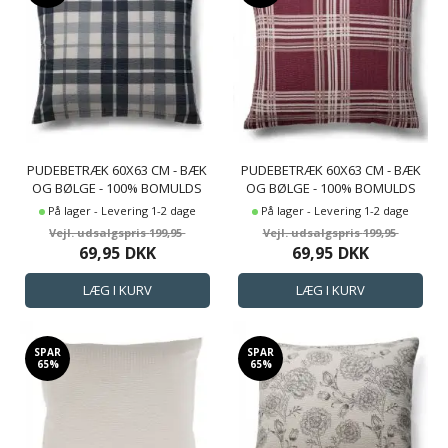
PUDEBETRÆK 60X63 CM - BÆK
PUDEBETRÆK 60X63 CM - BÆK
OG BØLGE - 100% BOMULDS
OG BØLGE - 100% BOMULDS
KREP - MØRKEBLÅ TERN
KREP - RØDE TERN
På lager - Levering 1-2 dage
På lager - Levering 1-2 dage
199,95
199,95
69,95
DKK
69,95
DKK
SPAR
SPAR
65%
65%