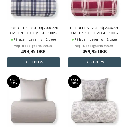
DOBBELT SENGETØJ 200X220
DOBBELT SENGETØJ 200X220
CM - BÆK OG BØLGE - 100%
CM - BÆK OG BØLGE - 100%
BOMULDS KREP - MØRKEBLÅ
BOMULDS KREP - RØDE TERN
På lager - Levering 1-2 dage
På lager - Levering 1-2 dage
TERN
999,95
999,95
499,95
DKK
499,95
DKK
SPAR
SPAR
50%
50%