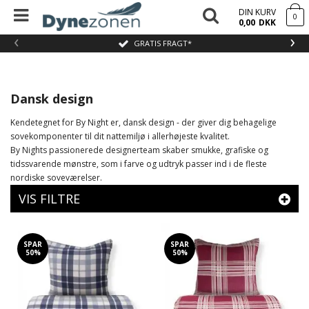
DIN KURV
0
0,00
DKK
‹
›
GRATIS FRAGT*
Dansk design
Kendetegnet for By Night er, dansk design - der giver dig behagelige
sovekomponenter til dit nattemiljø i allerhøjeste kvalitet.
By Nights passionerede designerteam skaber smukke, grafiske og
tidssvarende mønstre, som i farve og udtryk passer ind i de fleste
nordiske soveværelser.
VIS FILTRE
SPAR
SPAR
50%
50%