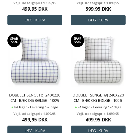
BLOMSTER PRINT OG PRIKKER
1.199,95
1.099,95
499,95
DKK
599,95
DKK
SPAR
SPAR
55%
55%
DOBBELT SENGETØJ 240X220
DOBBELT SENGETØJ 240X220
CM - BÆK OG BØLGE - 100%
CM - BÆK OG BØLGE - 100%
BOMULDS KREP - BLÅ TERN
BOMULDS KREP - GRØNNE
På lager - Levering 1-2 dage
På lager - Levering 1-2 dage
TERN
1.099,95
1.099,95
499,95
DKK
499,95
DKK