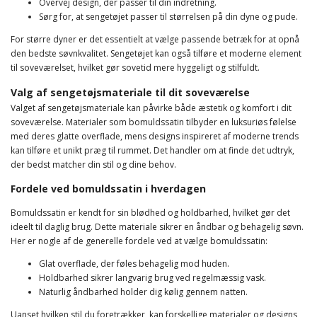
Overvej design, der passer til din indretning.
Sørg for, at sengetøjet passer til størrelsen på din dyne og pude.
For større dyner er det essentielt at vælge passende betræk for at opnå
den bedste søvnkvalitet. Sengetøjet kan også tilføre et moderne element
til soveværelset, hvilket gør sovetid mere hyggeligt og stilfuldt.
Valg af sengetøjsmateriale til dit soveværelse
Valget af sengetøjsmateriale kan påvirke både æstetik og komfort i dit
soveværelse. Materialer som bomuldssatin tilbyder en luksuriøs følelse
med deres glatte overflade, mens designs inspireret af moderne trends
kan tilføre et unikt præg til rummet. Det handler om at finde det udtryk,
der bedst matcher din stil og dine behov.
Fordele ved bomuldssatin i hverdagen
Bomuldssatin er kendt for sin blødhed og holdbarhed, hvilket gør det
ideelt til daglig brug. Dette materiale sikrer en åndbar og behagelig søvn.
Her er nogle af de generelle fordele ved at vælge bomuldssatin:
Glat overflade, der føles behagelig mod huden.
Holdbarhed sikrer langvarig brug ved regelmæssig vask.
Naturlig åndbarhed holder dig kølig gennem natten.
Uanset hvilken stil du foretrækker, kan forskellige materialer og designs