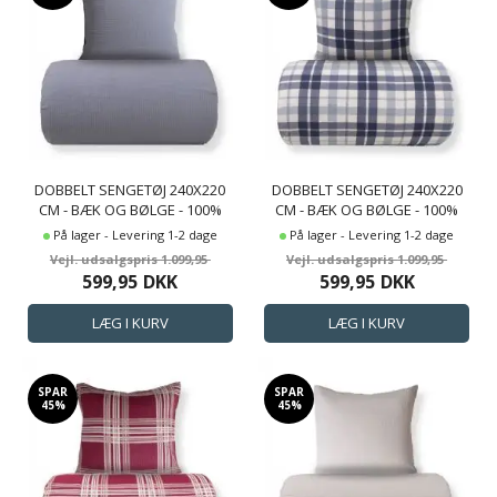
DOBBELT SENGETØJ 240X220
DOBBELT SENGETØJ 240X220
CM - BÆK OG BØLGE - 100%
CM - BÆK OG BØLGE - 100%
BOMULDS KREP - LYSEGRÅT
BOMULDS KREP - MØRKEBLÅ
På lager - Levering 1-2 dage
På lager - Levering 1-2 dage
ENSFARVET
TERN
1.099,95
1.099,95
599,95
DKK
599,95
DKK
SPAR
SPAR
45%
45%