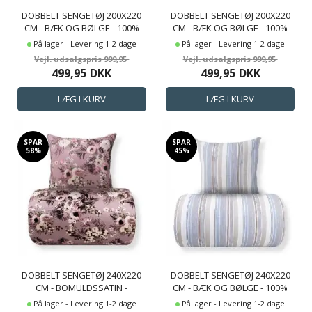
DOBBELT SENGETØJ 200X220
DOBBELT SENGETØJ 200X220
CM - BÆK OG BØLGE - 100%
CM - BÆK OG BØLGE - 100%
BOMULDS KREP - SAND
BOMULDS KREP - SANDFARVET
På lager - Levering 1-2 dage
På lager - Levering 1-2 dage
ENSFARVET
BLOMSTER PRINT
999,95
999,95
499,95
DKK
499,95
DKK
SPAR
SPAR
58%
45%
DOBBELT SENGETØJ 240X220
DOBBELT SENGETØJ 240X220
CM - BOMULDSSATIN -
CM - BÆK OG BØLGE - 100%
VENDBART LAVENDEL
BOMULDS KREP - BLÅ STRIBET
På lager - Levering 1-2 dage
På lager - Levering 1-2 dage