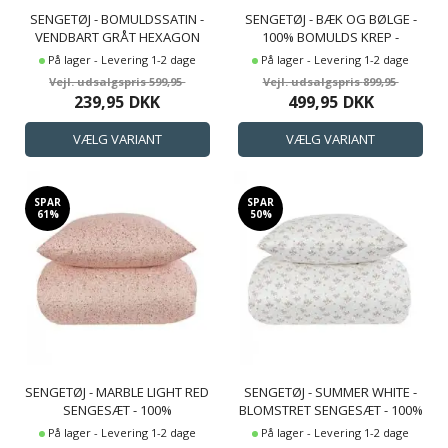
SENGETØJ - BOMULDSSATIN -
SENGETØJ - BÆK OG BØLGE -
VENDBART GRÅT HEXAGON
100% BOMULDS KREP -
PRINT
VENDBART MED GRØNNE
På lager - Levering 1-2 dage
På lager - Levering 1-2 dage
STRIBER
599,95
899,95
239,95
DKK
499,95
DKK
SPAR
SPAR
61%
50%
SENGETØJ - MARBLE LIGHT RED
SENGETØJ - SUMMER WHITE -
SENGESÆT - 100%
BLOMSTRET SENGESÆT - 100%
BOMULDSSATIN - BY NIGHT
BOMULDSSATIN SENGETØJ -
På lager - Levering 1-2 dage
På lager - Levering 1-2 dage
SENGELINNED
BY NIGHT