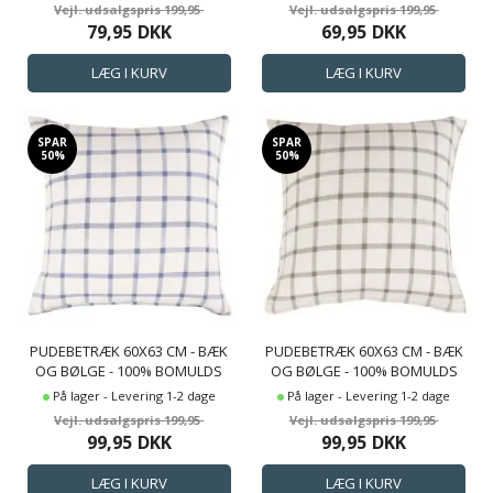
OG PRIKKER
199,95
199,95
79,95
DKK
69,95
DKK
SPAR
SPAR
50%
50%
PUDEBETRÆK 60X63 CM - BÆK
PUDEBETRÆK 60X63 CM - BÆK
OG BØLGE - 100% BOMULDS
OG BØLGE - 100% BOMULDS
KREP - BLÅ TERN
KREP - GRØNNE TERN
På lager - Levering 1-2 dage
På lager - Levering 1-2 dage
199,95
199,95
99,95
DKK
99,95
DKK