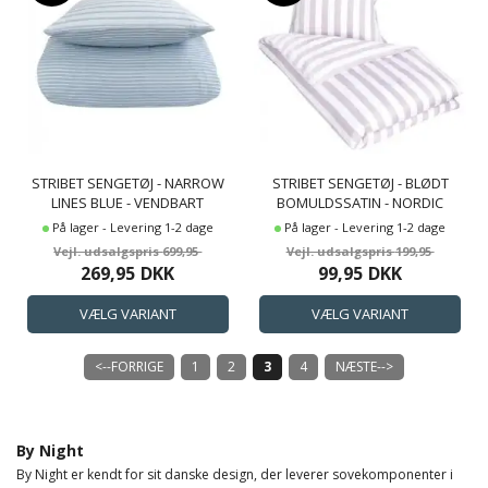
STRIBET SENGETØJ - NARROW
STRIBET SENGETØJ - BLØDT
LINES BLUE - VENDBART
BOMULDSSATIN - NORDIC
SENGESÆT - 100%
STRIPE - LAVENDEL OG HVIDT
På lager - Levering 1-2 dage
På lager - Levering 1-2 dage
BOMULDSSATIN - BY NIGHT
SENGESÆT
699,95
199,95
SENGELINNED
269,95
DKK
99,95
DKK
<--FORRIGE
1
2
3
4
NÆSTE-->
By Night
By Night er kendt for sit danske design, der leverer sovekomponenter i