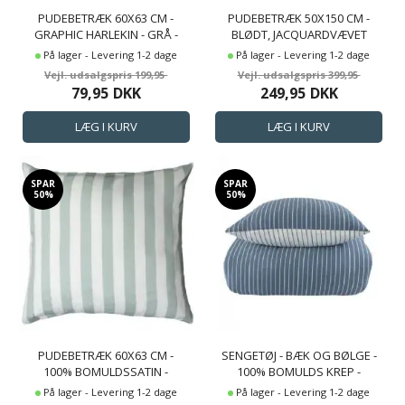
PUDEBETRÆK 60X63 CM -
PUDEBETRÆK 50X150 CM -
GRAPHIC HARLEKIN - GRÅ -
BLØDT, JACQUARDVÆVET
100% BOMULDSSATIN
BOMULDSSATIN - CHECK SORT
På lager - Levering 1-2 dage
På lager - Levering 1-2 dage
- BY NIGHT PUDEBETRÆK
199,95
399,95
79,95
DKK
249,95
DKK
SPAR
SPAR
50%
50%
PUDEBETRÆK 60X63 CM -
SENGETØJ - BÆK OG BØLGE -
100% BOMULDSSATIN -
100% BOMULDS KREP -
NORDIC STRIPE - MINT FARVET
VENDBART MED BLÅ STRIBER
På lager - Levering 1-2 dage
På lager - Levering 1-2 dage
STRIBER