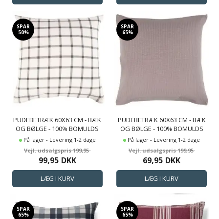
SPAR
SPAR
50%
65%
PUDEBETRÆK 60X63 CM - BÆK
PUDEBETRÆK 60X63 CM - BÆK
OG BØLGE - 100% BOMULDS
OG BØLGE - 100% BOMULDS
KREP - GRÅ TERN
KREP - LYSEGRÅT ENSFARVET
På lager - Levering 1-2 dage
På lager - Levering 1-2 dage
199,95
199,95
99,95
DKK
69,95
DKK
SPAR
SPAR
65%
65%