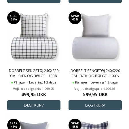
SPAR
SPAR
55%
45%
DOBBELT SENGETØJ 240X220
DOBBELT SENGETØJ 240X220
CM - BÆK OG BØLGE - 100%
CM - BÆK OG BØLGE - 100%
BOMULDS KREP - GRÅ TERN
BOMULDS KREP - HVIDT
På lager - Levering 1-2 dage
På lager - Levering 1-2 dage
ENSFARVET
1.099,95
1.099,95
499,95
DKK
599,95
DKK
SPAR
SPAR
45%
45%