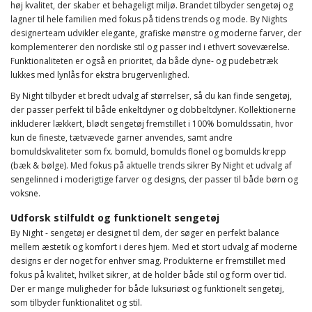
høj kvalitet, der skaber et behageligt miljø. Brandet tilbyder sengetøj og
lagner til hele familien med fokus på tidens trends og mode. By Nights
designerteam udvikler elegante, grafiske mønstre og moderne farver, der
komplementerer den nordiske stil og passer ind i ethvert soveværelse.
Funktionaliteten er også en prioritet, da både dyne- og pudebetræk
lukkes med lynlås for ekstra brugervenlighed.
By Night tilbyder et bredt udvalg af størrelser, så du kan finde sengetøj,
der passer perfekt til både enkeltdyner og dobbeltdyner. Kollektionerne
inkluderer lækkert, blødt sengetøj fremstillet i 100% bomuldssatin, hvor
kun de fineste, tætvævede garner anvendes, samt andre
bomuldskvaliteter som fx. bomuld, bomulds flonel og bomulds krepp
(bæk & bølge). Med fokus på aktuelle trends sikrer By Night et udvalg af
sengelinned i moderigtige farver og designs, der passer til både børn og
voksne.
Udforsk stilfuldt og funktionelt sengetøj
By Night - sengetøj er designet til dem, der søger en perfekt balance
mellem æstetik og komfort i deres hjem. Med et stort udvalg af moderne
designs er der noget for enhver smag. Produkterne er fremstillet med
fokus på kvalitet, hvilket sikrer, at de holder både stil og form over tid.
Der er mange muligheder for både luksuriøst og funktionelt sengetøj,
som tilbyder funktionalitet og stil.