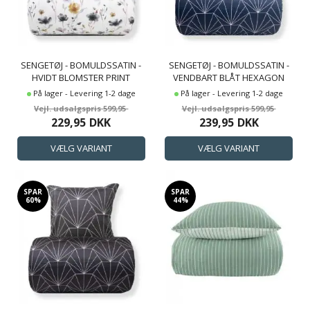
SENGETØJ - BOMULDSSATIN -
SENGETØJ - BOMULDSSATIN -
HVIDT BLOMSTER PRINT
VENDBART BLÅT HEXAGON
PRINT
På lager - Levering 1-2 dage
På lager - Levering 1-2 dage
599,95
599,95
229,95
DKK
239,95
DKK
SPAR
SPAR
60%
44%